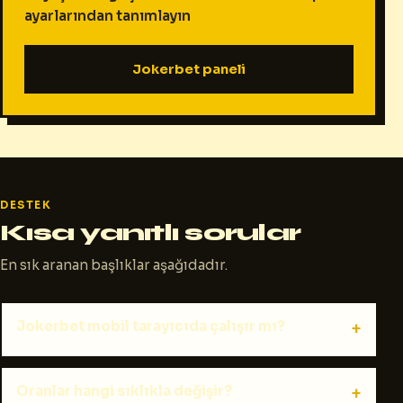
ayarlarından tanımlayın
Jokerbet paneli
DESTEK
Kısa yanıtlı sorular
En sık aranan başlıklar aşağıdadır.
Jokerbet mobil tarayıcıda çalışır mı?
Oranlar hangi sıklıkla değişir?