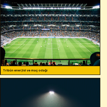
Tribün enerjisi ve maç odağı