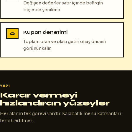
Değişen değerler satır içinde belirgin
biçimde yenilenir.
Kupon denetimi
C
Toplam oran ve olası getiri onay öncesi
görünür kalır.
YAPI
Karar vermeyi
hızlandıran yüzeyler
Her alanın tek görevi vardır. Kalabalık menü katmanları
tercih edilmez.