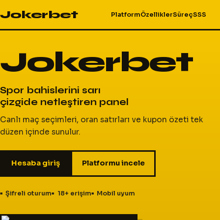
Jokerbet
Platform
Özellikler
Süreç
SSS
Jokerbet
Spor bahislerini sarı
çizgide netleştiren panel
Canlı maç seçimleri, oran satırları ve kupon özeti tek
düzen içinde sunulur.
Hesaba giriş
Platformu incele
Şifreli oturum
18+ erişim
Mobil uyum