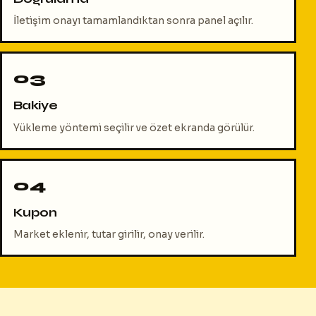
İletişim onayı tamamlandıktan sonra panel açılır.
Bakiye
Yükleme yöntemi seçilir ve özet ekranda görülür.
Kupon
Market eklenir, tutar girilir, onay verilir.