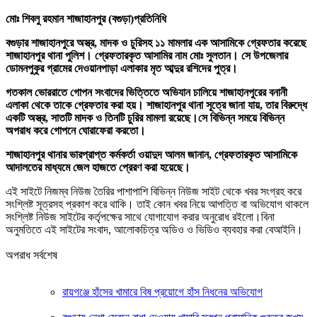
মোঃ শিবলু রহমান শাজাহানপুর (বগুড়া)প্রতিনিধি
বগুড়ার শাজাহানপুরে অস্ত্র, মাদক ও চুরিসহ ১১ মামলার এক আসামিকে গ্রেফতার করেছে
শাজাহানপুর থানা পুলিশ। গ্রেফতারকৃত আসামির নাম মোঃ সুলতান। সে উপজেলার
ডোমনপুকুর গ্রামের দেওয়ানপাড়া এলাকার মৃত আব্দুর রশিদের পুত্র।
গতকাল ভোররাতে গোপন সংবাদের ভিত্তিতে অভিযান চালিয়ে শাজাহানপুরের বনানী
এলাকা থেকে তাকে গ্রেফতার করা হয়। শাজাহানপুর থানা সূত্রে জানা যায়, তার বিরুদ্ধে
একটি অস্ত্র, সাতটি মাদক ও তিনটি চুরির মামলা রয়েছে।সে বিভিন্ন সময়ে বিভিন্ন
অপরাধ করে গোপনে ঘোরাফেরা করতো।
শাজাহানপুর থানার ভারপ্রাপ্ত কর্মকর্তা ওয়াদুদ আলম জানান, গ্রেফতারকৃত আসামিকে
আদালতের মাধ্যমে জেল হাজতে প্রেরণ করা হয়েছে।
এই সাইটে নিজম্ব নিউজ তৈরির পাশাপাশি বিভিন্ন নিউজ সাইট থেকে খবর সংগ্রহ করে
সংশ্লিষ্ট সূত্রসহ প্রকাশ করে থাকি। তাই কোন খবর নিয়ে আপত্তি বা অভিযোগ থাকলে
সংশ্লিষ্ট নিউজ সাইটের কর্তৃপক্ষের সাথে যোগাযোগ করার অনুরোধ রইলো।বিনা
অনুমতিতে এই সাইটের সংবাদ, আলোকচিত্র অডিও ও ভিডিও ব্যবহার করা বেআইনি।
অপরাধ সর্বশেষ
রায়গঞ্জে হাঁসের খামারে বিষ প্রয়োগে হাঁস নিধনের অভিযোগ