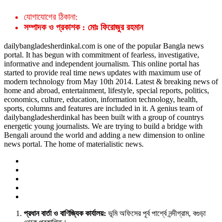
যোগাযোগের ঠিকানা:
সম্পাদক ও প্রকাশক : মোঃ ফিরোজুর রহমান
dailybangladesherdinkal.com is one of the popular Bangla news
portal. It has begun with commitment of fearless, investigative,
informative and independent journalism. This online portal has
started to provide real time news updates with maximum use of
modern technology from May 10th 2014. Latest & breaking news of
home and abroad, entertainment, lifestyle, special reports, politics,
economics, culture, education, information technology, health,
sports, columns and features are included in it. A genius team of
dailybangladesherdinkal has been built with a group of countrys
energetic young journalists. We are trying to build a bridge with
Bengali around the world and adding a new dimension to online
news portal. The home of materialistic news.
প্রধান বার্তা ও বাণিজ্যিক কার্যালয়:
ভূমি অফিসের পূর্ব পার্শ্বে নন্দীগ্রাম, বগুড়া