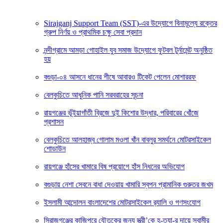
Sirajganj Support Team (SST)-এর উদ্যোগে বিনামূল্যে রক্তের
গ্রুপ নির্ণয় ও প্রাথমিক চক্ষু সেবা প্রদান
নন্দীগ্রামে আমড়া গোহাইল যুব সমাজ উদ্যোগে ফুটবল টুর্নামেন্ট অনুষ্ঠিত
হয়
বগুড়া-০৪ আসনে ধানের শীষে আবারও টিকেট পেলেন মোশাররফ
বেলকুচিতে আধুনিক পানি সরবরাহের সূচনা
রায়গঞ্জের ভূঁইয়াগাঁতী ব্রিজে দুই কিশোর উদ্ধার, পরিবারের খোঁজে
প্রশাসন
বেলকুচিতে আলহাজ্ব গোলাম মওলা খাঁন বাবলুর সমর্থনে মোটরসাইকেল
শোডাউন
রায়গঞ্জে হাঁসের খামারে বিষ প্রয়োগে হাঁস নিধনের অভিযোগ
বগুড়ায় নেশা সেবনে বাধা দেওয়ায় খামারি স্বপন প্রামানিক গুরুতর জখম
ইসলামী আন্দোলন বাংলাদেশের মোটরসাইকেল র‍্যালি ও গণসংযোগ
সিরাজগঞ্জের কাজিপুরে যৌতুকের জন্য স্ত্রী’কে হ-ত্যা-র দায়ে স্বামীর