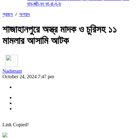
যাব-জ্জী-বন কা-রা-দ-ন্ড
প্রচ্ছদ
/
অপরাধ
শাজাহানপুরে অস্ত্র মাদক ও চুরিসহ ১১
মামলার আসামি আটক
Nadigram
October 24, 2024 7:47 pm
Link Copied!