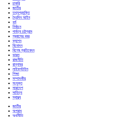
চাকরি
জাতীয়
তথ্যপ্রযুক্তি
দৈনন্দিন আইন
ধর্ম
নির্বাচন
পার্বত্য চট্টগ্রাম
প্রবাসের খবর
ফ্যাশন
বিনোদন
বিশেষ প্রতিবেদন
ভারত
রাজনীতি
রান্নাঘর
লাইফস্টাইল
শিক্ষা
সম্পাদকীয়
সংযুক্ত
সারাদেশ
সাহিত্য
স্বাস্থ্য
জাতীয়
অপরাধ
অর্থনীতি