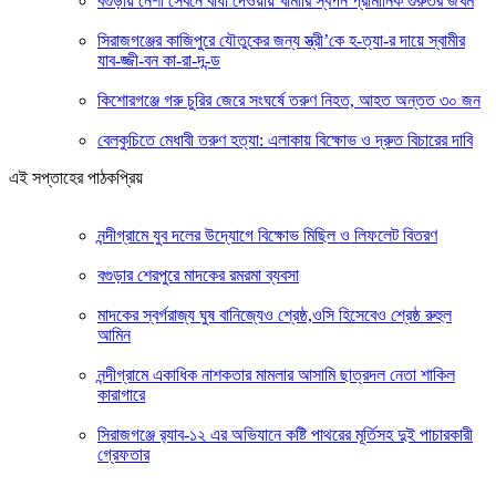
বগুড়ায় নেশা সেবনে বাধা দেওয়ায় খামারি স্বপন প্রামানিক গুরুতর জখম
সিরাজগঞ্জের কাজিপুরে যৌতুকের জন্য স্ত্রী’কে হ-ত্যা-র দায়ে স্বামীর
যাব-জ্জী-বন কা-রা-দ-ন্ড
কিশোরগঞ্জে গরু চুরির জেরে সংঘর্ষে তরুণ নিহত, আহত অন্তত ৩০ জন
বেলকুচিতে মেধাবী তরুণ হত্যা: এলাকায় বিক্ষোভ ও দ্রুত বিচারের দাবি
এই সপ্তাহের পাঠকপ্রিয়
নন্দীগ্রামে যুব দলের উদ্যোগে বিক্ষোভ মিছিল ও লিফলেট বিতরণ
বগুড়ার শেরপুরে মাদকের রমরমা ব্যবসা
মাদকের স্বর্গরাজ্য ঘুষ বানিজ্যেও শ্রেষ্ঠ,ওসি হিসেবেও শ্রেষ্ঠ রুহুল
আমিন
নন্দীগ্রামে একাধিক নাশকতার মামলার আসামি ছাত্রদল নেতা শাকিল
কারাগারে
সিরাজগঞ্জে র‍্যাব-১২ এর অভিযানে কষ্টি পাথরের মূর্তিসহ দুই পাচারকারী
গ্রেফতার