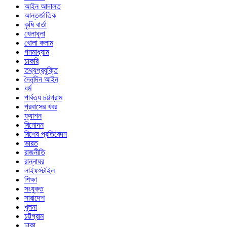
আইন আদালত
আন্তর্জাতিক
কৃষি বার্তা
খেলাধুলা
খোলা কলাম
গনমাধ্যাম
চাকরি
তথ্যপ্রযুক্তি
দৈনন্দিন আইন
ধর্ম
পার্বত্য চট্টগ্রাম
প্রবাসের খবর
ফ্যাশন
বিনোদন
বিশেষ প্রতিবেদন
ভারত
রাজনীতি
রান্নাঘর
লাইফস্টাইল
শিক্ষা
সংযুক্ত
সারাদেশ
খুলনা
চট্টগ্রাম
ঢাকা