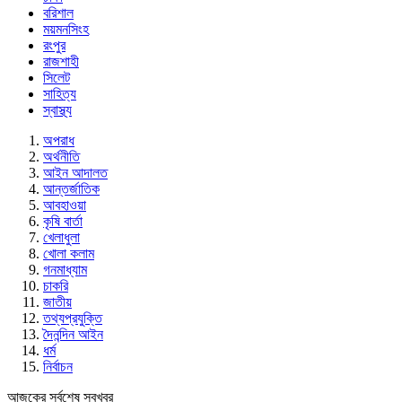
বরিশাল
ময়মনসিংহ
রংপুর
রাজশাহী
সিলেট
সাহিত্য
স্বাস্থ্য
অপরাধ
অর্থনীতি
আইন আদালত
আন্তর্জাতিক
আবহাওয়া
কৃষি বার্তা
খেলাধুলা
খোলা কলাম
গনমাধ্যাম
চাকরি
জাতীয়
তথ্যপ্রযুক্তি
দৈনন্দিন আইন
ধর্ম
নির্বাচন
আজকের সর্বশেষ সবখবর