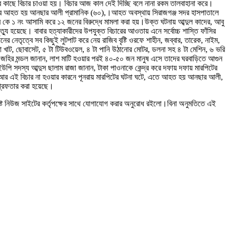
 কাছে বিচার চাওয়া হয়। বিচার আজ কাল দেই দিচ্ছি বলে নানা রকম তালবাহানা করে।
ুরুতর আহত হয় আনছার আলী প্রামানিক (৬০),।আহত অবস্থায় সিরাজগঞ্জ সদর হাসপাতালে
 কে ১ নং আসামি করে ১২ জনের বিরুদ্ধে মামলা করা হয়।উক্ত ঘটনায় আব্দুল কাদের, আবু
হয়েছে। বাবার হত্যাকারীদের উপযুক্ত বিচারের আওতায় এনে সর্বোচ্চ শাস্তি ফাঁসির
েতৃত্বে সব কিছুই লুটপাট করে নেয় রাজিব বৃষ্টি ওরফে শাহীন, জব্বার, তারেক, নাইম,
া খাট, ছোবাসেট, ৫ টা টিউবওয়েল, ৪ টা পানি উঠানোর মোটর, ডলনা সহ ৪ টা মেশিন, ৬ ভরি
শী জহির মন্ডল জানান, লাশ মাটি হওয়ার পরই ৪০-৫০ জন মানুষ এসে তাদের ঘরবাড়িতে আগুন
ইউপি সদস্য আব্দুস ছালাম রাজা জানান, টাকা পাওনাকে কেন্দ্র করে দফায় দফায় মারপিটের
য়, আর এই বিচার না হওয়ার কারনে পূনরায় মারপিটের ঘটনা ঘটে, এতে আহত হয় আনছার আলী,
গ্রেফতার করা হয়েছে।
ষ্ট নিউজ সাইটের কর্তৃপক্ষের সাথে যোগাযোগ করার অনুরোধ রইলো।বিনা অনুমতিতে এই