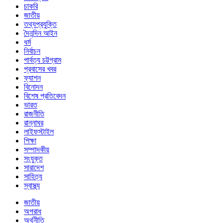
চাকরি
জাতীয়
তথ্যপ্রযুক্তি
দৈনন্দিন আইন
ধর্ম
নির্বাচন
পার্বত্য চট্টগ্রাম
প্রবাসের খবর
ফ্যাশন
বিনোদন
বিশেষ প্রতিবেদন
ভারত
রাজনীতি
রান্নাঘর
লাইফস্টাইল
শিক্ষা
সম্পাদকীয়
সংযুক্ত
সারাদেশ
সাহিত্য
স্বাস্থ্য
জাতীয়
অপরাধ
অর্থনীতি