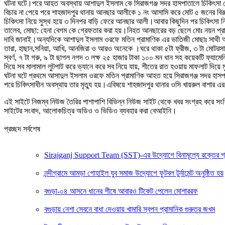
ঘটনা ঘটে।পরে আহত অবস্থায় আশাদুল ইসলাম কে সিরাজগঞ্জ সদর হাসপাতালে চিকিৎসা দেও
বিচার না পেয়ে পরে শাহজাদপুর থানায় আনছার আলীকে ১ নং আসামি করে মোট ৫ জনের বির
চিকিৎসা নিয়ে সুস্থ হয়ে ৩ দিনপর বাড়ি ফেরে আনছার আলী।আবার কিছুদিন পর চিকিৎসা ন
তালেব, মোছা: হেনা বেগম কে গ্রেফতার করা হয়।নিহত আনছারের বড় ছেলে মোঃ নয়ন প্রাম
দাবি জানাই।অন্যদিকে আশাদুল ইসলাম ওরফে মতিন প্রামাণিক এর ভাতিজী মোছাঃ সাথী আক্ত
তারা, হাছান,সনিয়া, আখি, আনজিরা ও আরও অনেকে ।ঘরে থাকা ৫টা ফ্রীজ, ৩ টা মোটরসাইকে
স্বর্ণ, ৭ টা গরু, ৯ টা ছাগল নগদ ৩ লক্ষ ২৫ হাজার টাকা ১০০ মন ধান সহ কয়েকটি ফ্যা
দিয়ে সব মালামাল লুটপাট করে ভ্যানে করে সব নিয়ে যায়, শীতের রাত হওয়ায় মাফলাট দিয়ে মু
ঘটনা ঘটে প্রথমে আসাদুল ইসলাম ওরফে মতিন প্রামাণিক আহত হয়ে সিরাজগঞ্জ সদর হাসপাত
পরে চিকিৎসাধীন অবস্থায় তার মৃত্যু হয়।এবিষয়ে শাহজাদপুর থানার ওসি খায়রুল বাশার
এই সাইটে নিজম্ব নিউজ তৈরির পাশাপাশি বিভিন্ন নিউজ সাইট থেকে খবর সংগ্রহ করে সং
সাইটের সংবাদ, আলোকচিত্র অডিও ও ভিডিও ব্যবহার করা বেআইনি।
প্রচ্ছদ সর্বশেষ
Sirajganj Support Team (SST)-এর উদ্যোগে বিনামূল্যে রক্তের গ্রুপ ন
নন্দীগ্রামে আমড়া গোহাইল যুব সমাজ উদ্যোগে ফুটবল টুর্নামেন্ট অনুষ্ঠিত হয়
বগুড়া-০৪ আসনে ধানের শীষে আবারও টিকেট পেলেন মোশাররফ
বগুড়ায় নেশা সেবনে বাধা দেওয়ায় খামারি স্বপন প্রামানিক গুরুতর জখম