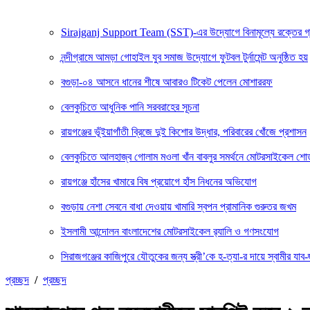
Sirajganj Support Team (SST)-এর উদ্যোগে বিনামূল্যে রক্তের গ্রুপ ন
নন্দীগ্রামে আমড়া গোহাইল যুব সমাজ উদ্যোগে ফুটবল টুর্নামেন্ট অনুষ্ঠিত হয়
বগুড়া-০৪ আসনে ধানের শীষে আবারও টিকেট পেলেন মোশাররফ
বেলকুচিতে আধুনিক পানি সরবরাহের সূচনা
রায়গঞ্জের ভূঁইয়াগাঁতী ব্রিজে দুই কিশোর উদ্ধার, পরিবারের খোঁজে প্রশাসন
বেলকুচিতে আলহাজ্ব গোলাম মওলা খাঁন বাবলুর সমর্থনে মোটরসাইকেল শ
রায়গঞ্জে হাঁসের খামারে বিষ প্রয়োগে হাঁস নিধনের অভিযোগ
বগুড়ায় নেশা সেবনে বাধা দেওয়ায় খামারি স্বপন প্রামানিক গুরুতর জখম
ইসলামী আন্দোলন বাংলাদেশের মোটরসাইকেল র‍্যালি ও গণসংযোগ
সিরাজগঞ্জের কাজিপুরে যৌতুকের জন্য স্ত্রী’কে হ-ত্যা-র দায়ে স্বামীর যাব-জ
প্রচ্ছদ
/
প্রচ্ছদ