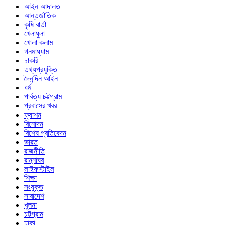
আইন আদালত
আন্তর্জাতিক
কৃষি বার্তা
খেলাধুলা
খোলা কলাম
গনমাধ্যাম
চাকরি
তথ্যপ্রযুক্তি
দৈনন্দিন আইন
ধর্ম
পার্বত্য চট্টগ্রাম
প্রবাসের খবর
ফ্যাশন
বিনোদন
বিশেষ প্রতিবেদন
ভারত
রাজনীতি
রান্নাঘর
লাইফস্টাইল
শিক্ষা
সংযুক্ত
সারাদেশ
খুলনা
চট্টগ্রাম
ঢাকা