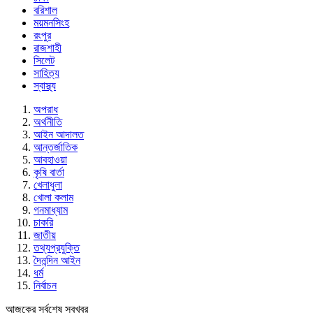
বরিশাল
ময়মনসিংহ
রংপুর
রাজশাহী
সিলেট
সাহিত্য
স্বাস্থ্য
অপরাধ
অর্থনীতি
আইন আদালত
আন্তর্জাতিক
আবহাওয়া
কৃষি বার্তা
খেলাধুলা
খোলা কলাম
গনমাধ্যাম
চাকরি
জাতীয়
তথ্যপ্রযুক্তি
দৈনন্দিন আইন
ধর্ম
নির্বাচন
আজকের সর্বশেষ সবখবর