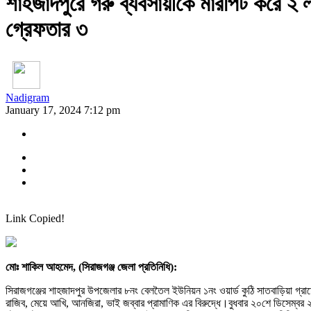
শাহজাদপুরে গরু ব্যবসায়ীকে মারপিট করে ২ 
গ্রেফতার ৩
Nadigram
January 17, 2024 7:12 pm
Link Copied!
মোঃ শাকিল আহমেদ, (সিরাজগঞ্জ জেলা প্রতিনিধি):
সিরাজগঞ্জের শাহজাদপুর উপজেলার ৮নং বেলতৈল ইউনিয়ন ১নং ওয়ার্ড কুঠি সাতবাড়িয়া গ্র
রাজিব, মেয়ে আখি, আনজিরা, ভাই জব্বার প্রামাণিক এর বিরুদ্ধে।বুধবার ২০শে ডিসেম্ব