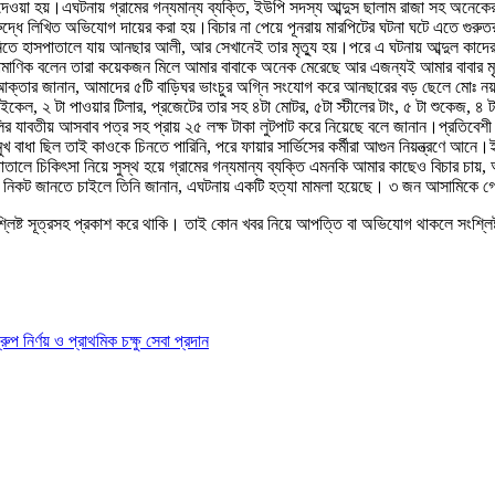
য়া হয়।এঘটনায় গ্রামের গন্যমান্য ব্যক্তি, ইউপি সদস্য আব্দুস ছালাম রাজা সহ অনেকের
ুদ্ধে লিখিত অভিযোগ দায়ের করা হয়।বিচার না পেয়ে পূনরায় মারপিটের ঘটনা ঘটে এতে গ
িতে হাসপাতালে যায় আনছার আলী, আর সেখানেই তার মৃত্যু হয়।পরে এ ঘটনায় আব্দুল কাদের
াণিক বলেন তারা কয়েকজন মিলে আমার বাবাকে অনেক মেরেছে আর এজন্যই আমার বাবার মৃত্যু 
ার জানান, আমাদের ৫টি বাড়িঘর ভাংচুর অগ্নি সংযোগ করে আনছারের বড় ছেলে মোঃ নয়নের ন
ল, ২ টা পাওয়ার টিলার, প্রজেটের তার সহ ৪টা মোটর, ৫টা স্টীলের টাং, ৫ টা শুকেজ, ৪ ট
মেলির যাবতীয় আসবাব পত্র সহ প্রায় ২৫ লক্ষ টাকা লুটপাট করে নিয়েছে বলে জানান।প্রতিবে
খ বাধা ছিল তাই কাওকে চিনতে পারিনি, পরে ফায়ার সার্ভিসের কর্মীরা আগুন নিয়ন্ত্রণে আনে।
ালে চিকিৎসা নিয়ে সুস্থ হয়ে গ্রামের গন্যমান্য ব্যক্তি এমনকি আমার কাছেও বিচার চা
 এর নিকট জানতে চাইলে তিনি জানান, এঘটনায় একটি হত্যা মামলা হয়েছে। ৩ জন আসামিকে 
শ্লিষ্ট সূত্রসহ প্রকাশ করে থাকি। তাই কোন খবর নিয়ে আপত্তি বা অভিযোগ থাকলে সংশ্লি
ির্ণয় ও প্রাথমিক চক্ষু সেবা প্রদান