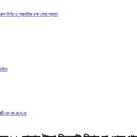
ির্ণয় ও প্রাথমিক চক্ষু সেবা প্রদান
োডাউন
্জী-বন কা-রা-দ-ন্ড