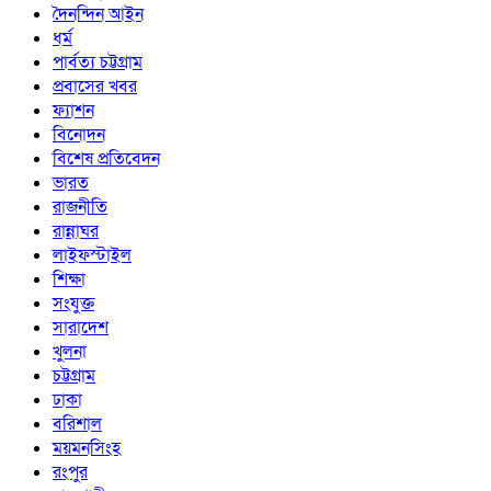
দৈনন্দিন আইন
ধর্ম
পার্বত্য চট্টগ্রাম
প্রবাসের খবর
ফ্যাশন
বিনোদন
বিশেষ প্রতিবেদন
ভারত
রাজনীতি
রান্নাঘর
লাইফস্টাইল
শিক্ষা
সংযুক্ত
সারাদেশ
খুলনা
চট্টগ্রাম
ঢাকা
বরিশাল
ময়মনসিংহ
রংপুর