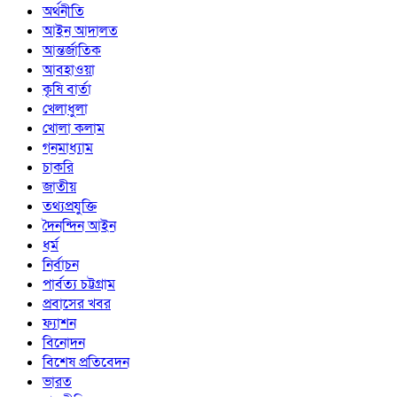
অর্থনীতি
আইন আদালত
আন্তর্জাতিক
আবহাওয়া
কৃষি বার্তা
খেলাধুলা
খোলা কলাম
গনমাধ্যাম
চাকরি
জাতীয়
তথ্যপ্রযুক্তি
দৈনন্দিন আইন
ধর্ম
নির্বাচন
পার্বত্য চট্টগ্রাম
প্রবাসের খবর
ফ্যাশন
বিনোদন
বিশেষ প্রতিবেদন
ভারত