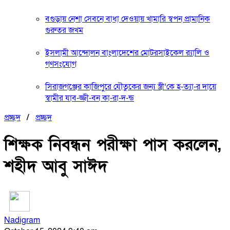
বগুড়ায় নেশা সেবনে বাধা দেওয়ায় খামারি স্বপন প্রামানিক
গুরুতর জখম
ইসলামী আন্দোলন বাংলাদেশের মোটরসাইকেল র‍্যালি ও
গণসংযোগ
সিরাজগঞ্জের কাজিপুরে যৌতুকের জন্য স্ত্রী’কে হ-ত্যা-র দায়ে
স্বামীর যাব-জ্জী-বন কা-রা-দ-ন্ড
প্রচ্ছদ
/
প্রচ্ছদ
শিক্ষক নিবন্ধন পরীক্ষা পাস করলেন,
শহীদ আবু সাঈদ
Nadigram