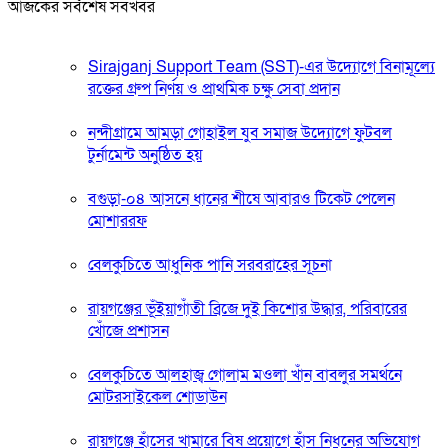
আজকের সর্বশেষ সবখবর
Sirajganj Support Team (SST)-এর উদ্যোগে বিনামূল্যে
রক্তের গ্রুপ নির্ণয় ও প্রাথমিক চক্ষু সেবা প্রদান
নন্দীগ্রামে আমড়া গোহাইল যুব সমাজ উদ্যোগে ফুটবল
টুর্নামেন্ট অনুষ্ঠিত হয়
বগুড়া-০৪ আসনে ধানের শীষে আবারও টিকেট পেলেন
মোশাররফ
বেলকুচিতে আধুনিক পানি সরবরাহের সূচনা
রায়গঞ্জের ভূঁইয়াগাঁতী ব্রিজে দুই কিশোর উদ্ধার, পরিবারের
খোঁজে প্রশাসন
বেলকুচিতে আলহাজ্ব গোলাম মওলা খাঁন বাবলুর সমর্থনে
মোটরসাইকেল শোডাউন
রায়গঞ্জে হাঁসের খামারে বিষ প্রয়োগে হাঁস নিধনের অভিযোগ