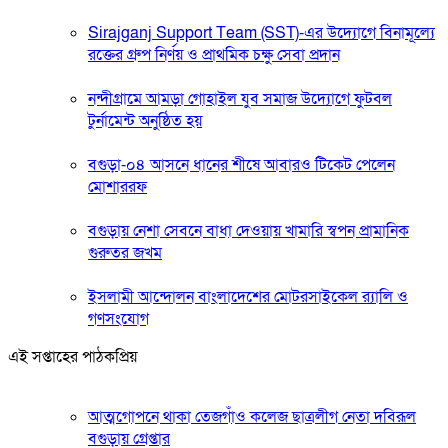
Sirajganj Support Team (SST)-এর উদ্যোগে বিনামূল্যে
রক্তের গ্রুপ নির্ণয় ও প্রাথমিক চক্ষু সেবা প্রদান
নন্দীগ্রামে আমড়া গোহাইল যুব সমাজ উদ্যোগে ফুটবল
টুর্নামেন্ট অনুষ্ঠিত হয়
বগুড়া-০৪ আসনে ধানের শীষে আবারও টিকেট পেলেন
মোশাররফ
বগুড়ায় নেশা সেবনে বাধা দেওয়ায় খামারি স্বপন প্রামানিক
গুরুতর জখম
ইসলামী আন্দোলন বাংলাদেশের মোটরসাইকেল র‍্যালি ও
গণসংযোগ
এই সপ্তাহের পাঠকপ্রিয়
আত্মগোপনে থাকা তেজগাঁও কলেজ ছাত্রলীগ নেতা দবিরূল
বগুড়ায় গ্রেপ্তার