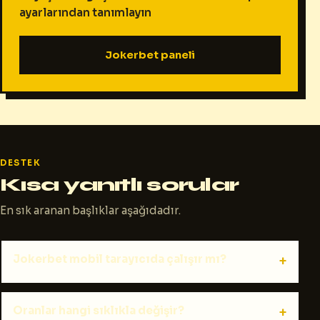
ayarlarından tanımlayın
Jokerbet paneli
DESTEK
Kısa yanıtlı sorular
En sık aranan başlıklar aşağıdadır.
Jokerbet mobil tarayıcıda çalışır mı?
Oranlar hangi sıklıkla değişir?