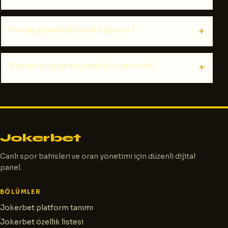
Hesap güvenliği nasıl sağlanır?
Sorumlu oyun seçenekleri nelerdir?
Jokerbet
Canlı spor bahisleri ve oran yönetimi için düzenli dijital
panel.
BÖLÜMLER
Jokerbet platform tanımı
Jokerbet özellik listesi