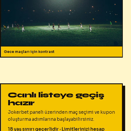
Gece maçları için kontrast
Canlı listeye geçiş
hazır
Jokerbet paneli üzerinden maç seçimi ve kupon
oluşturma adımlarına başlayabilirsiniz.
18 yaş sınırı geçerlidir · Limitlerinizi hesap