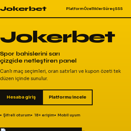
Jokerbet
Platform
Özellikler
Süreç
SSS
Jokerbet
Spor bahislerini sarı
çizgide netleştiren panel
Canlı maç seçimleri, oran satırları ve kupon özeti tek
düzen içinde sunulur.
Hesaba giriş
Platformu incele
Şifreli oturum
18+ erişim
Mobil uyum