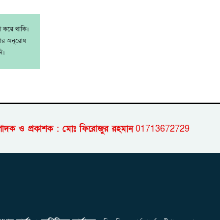
াশ করে থাকি।
রার অনুরোধ
ি।
পাদক ও প্রকাশক : মোঃ ফিরোজুর রহমান
01713672729