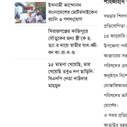
শাহজাহান 
ইসলামী আন্দোলন
বাংলাদেশের মোটরসাইকেল
বগুড়ার শিবগঞ
র‍্যালি ও গণসংযোগ
প্রতিযোগিতা
সিরাজগঞ্জের কাজিপুরে
১৫ জানুয়ারি
যৌতুকের জন্য স্ত্রী’কে হ-
ত্যা-র দায়ে স্বামীর যাব-জ্জী-
উপজেলা পর্যা
বন কা-রা-দ-ন্ড
আক্তারের সভা
১৫ মামলা খেয়েছি, মার
পরিষদের চেয়
খেয়েছি তবুও দল ছাড়িনি-
অনুষ্ঠানে ব
বিএনপি নেতা দাউদার
মাহমুদ
মোস্তাফিজার
পরিষদের ভাইস
মোর্শেদ।
এ সময় প্রতিয
আতাউর রহমান,