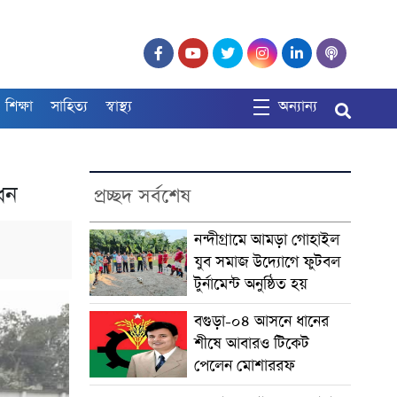
শিক্ষা
সাহিত্য
স্বাস্থ্য
অন্যান্য
ধন
প্রচ্ছদ সর্বশেষ
নন্দীগ্রামে আমড়া গোহাইল
যুব সমাজ উদ্যোগে ফুটবল
টুর্নামেন্ট অনুষ্ঠিত হয়
বগুড়া-০৪ আসনে ধানের
শীষে আবারও টিকেট
পেলেন মোশাররফ