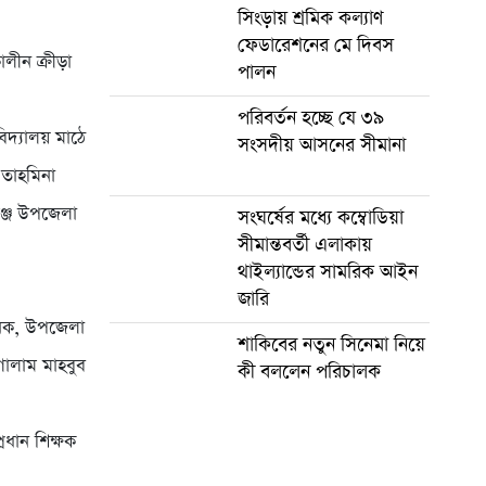
সিংড়ায় শ্রমিক কল্যাণ
ফেডারেশনের মে দিবস
লীন ক্রীড়া
পালন
পরিবর্তন হচ্ছে যে ৩৯
িদ্যালয় মাঠে
সংসদীয় আসনের সীমানা
 তাহমিনা
গঞ্জ উপজেলা
সংঘর্ষের মধ্যে কম্বোডিয়া
সীমান্তবর্তী এলাকায়
থাইল্যান্ডের সামরিক আইন
জারি
নিক, উপজেলা
শাকিবের নতুন সিনেমা নিয়ে
গোলাম মাহবুব
কী বললেন পরিচালক
রধান শিক্ষক