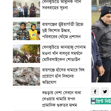
বেলকুচিতে আধুনিক পানি
সরবরাহের সূচনা
রায়গঞ্জের ভূঁইয়াগাঁতী ব্রিজে
দুই কিশোর উদ্ধার,
পরিবারের খোঁজে প্রশাসন
বেলকুচিতে আলহাজ্ব গোলাম
মওলা খাঁন বাবলুর সমর্থনে
মোটরসাইকেল শোডাউন
রায়গঞ্জে হাঁসের খামারে বিষ
প্রয়োগে হাঁস নিধনের
অভিযোগ
বগুড়ায় নেশা সেবনে বাধা
দেওয়ায় খামারি স্বপন
প্রামানিক গুরুতর জখম