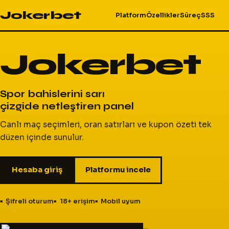
Jokerbet
Platform
Özellikler
Süreç
SSS
Jokerbet
Spor bahislerini sarı
çizgide netleştiren panel
Canlı maç seçimleri, oran satırları ve kupon özeti tek
düzen içinde sunulur.
Hesaba giriş
Platformu incele
Şifreli oturum
18+ erişim
Mobil uyum