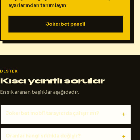
ayarlarından tanımlayın
Jokerbet paneli
DESTEK
Kısa yanıtlı sorular
En sık aranan başlıklar aşağıdadır.
Jokerbet mobil tarayıcıda çalışır mı?
Oranlar hangi sıklıkla değişir?