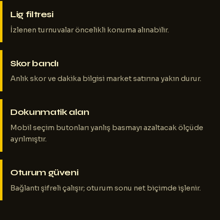
Lig filtresi
İzlenen turnuvalar öncelikli konuma alınabilir.
Skor bandı
Anlık skor ve dakika bilgisi market satırına yakın durur.
Dokunmatik alan
Mobil seçim butonları yanlış basmayı azaltacak ölçüde
ayrılmıştır.
Oturum güveni
Bağlantı şifreli çalışır; oturum sonu net biçimde işlenir.