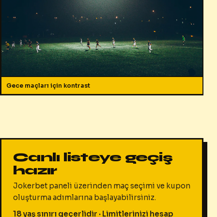
Gece maçları için kontrast
Canlı listeye geçiş
hazır
Jokerbet paneli üzerinden maç seçimi ve kupon
oluşturma adımlarına başlayabilirsiniz.
18 yaş sınırı geçerlidir · Limitlerinizi hesap