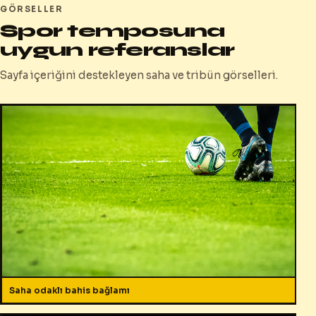
GÖRSELLER
Spor temposuna
uygun referanslar
Sayfa içeriğini destekleyen saha ve tribün görselleri.
Saha odaklı bahis bağlamı