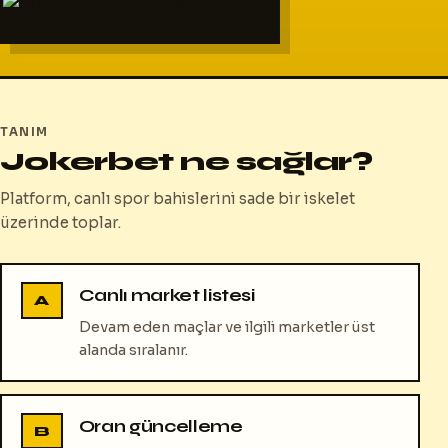
TANIM
Jokerbet ne sağlar?
Platform, canlı spor bahislerini sade bir iskelet
üzerinde toplar.
Canlı market listesi
A
Devam eden maçlar ve ilgili marketler üst
alanda sıralanır.
Oran güncelleme
B