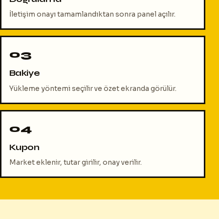
İletişim onayı tamamlandıktan sonra panel açılır.
Bakiye
Yükleme yöntemi seçilir ve özet ekranda görülür.
Kupon
Market eklenir, tutar girilir, onay verilir.