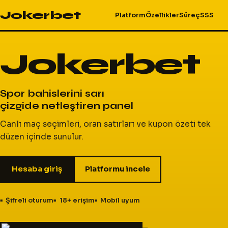
Jokerbet
Platform
Özellikler
Süreç
SSS
Jokerbet
Spor bahislerini sarı
çizgide netleştiren panel
Canlı maç seçimleri, oran satırları ve kupon özeti tek
düzen içinde sunulur.
Hesaba giriş
Platformu incele
Şifreli oturum
18+ erişim
Mobil uyum