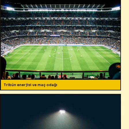
Tribün enerjisi ve maç odağı