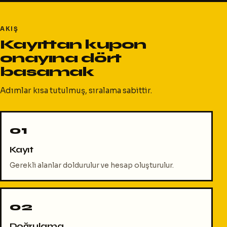
AKIŞ
Kayıttan kupon
onayına dört
basamak
Adımlar kısa tutulmuş, sıralama sabittir.
Kayıt
Gerekli alanlar doldurulur ve hesap oluşturulur.
Doğrulama