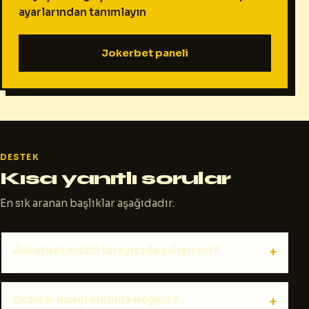
ayarlarından tanımlayın
Jokerbet paneli
DESTEK
Kısa yanıtlı sorular
En sık aranan başlıklar aşağıdadır.
Jokerbet mobil tarayıcıda çalışır mı?
Oranlar hangi sıklıkla değişir?