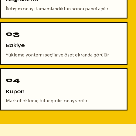
İletişim onayı tamamlandıktan sonra panel açılır.
Bakiye
Yükleme yöntemi seçilir ve özet ekranda görülür.
Kupon
Market eklenir, tutar girilir, onay verilir.