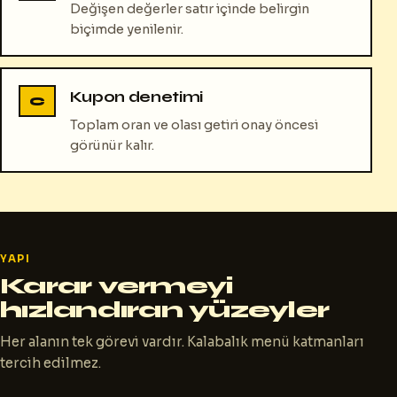
Değişen değerler satır içinde belirgin
biçimde yenilenir.
Kupon denetimi
C
Toplam oran ve olası getiri onay öncesi
görünür kalır.
YAPI
Karar vermeyi
hızlandıran yüzeyler
Her alanın tek görevi vardır. Kalabalık menü katmanları
tercih edilmez.