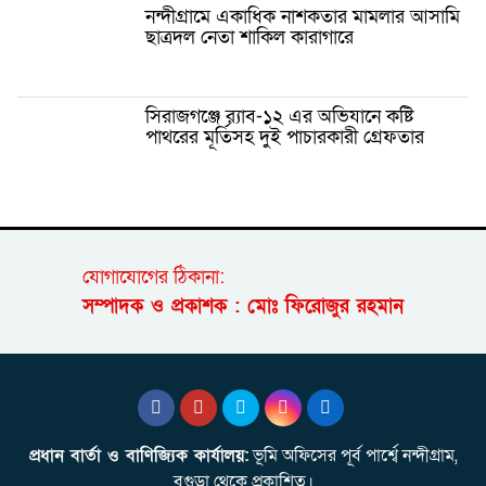
নন্দীগ্রামে একাধিক নাশকতার মামলার আসামি
ছাত্রদল নেতা শাকিল কারাগারে
সিরাজগঞ্জে র‍্যাব-১২ এর অভিযানে কষ্টি
পাথরের মূর্তিসহ দুই পাচারকারী গ্রেফতার
যোগাযোগের ঠিকানা:
সম্পাদক ও প্রকাশক : মোঃ ফিরোজুর রহমান
প্রধান বার্তা ও বাণিজ্যিক কার্যালয়:
ভূমি অফিসের পূর্ব পার্শ্বে নন্দীগ্রাম,
বগুড়া থেকে প্রকাশিত।