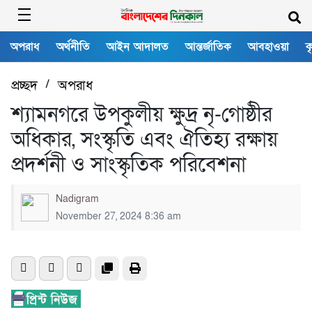
অপরাধ
অর্থনীতি
আইন আদালত
আন্তর্জাতিক
আবহাওয়া
ক
প্রচ্ছদ
/
অপরাধ
শ্যামনগরে উপকুলীয় ক্ষুদ্র নৃ-গোষ্ঠীর
অধিকার, সংস্কৃতি এবং ঐতিহ্য রক্ষায়
প্রদর্শনী ও সাংস্কৃতিক পরিবেশনা
Nadigram
November 27, 2024 8:36 am