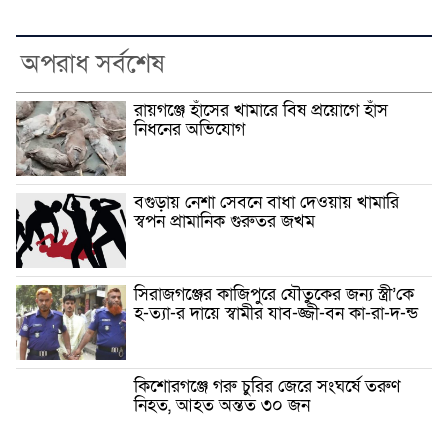
অপরাধ সর্বশেষ
রায়গঞ্জে হাঁসের খামারে বিষ প্রয়োগে হাঁস
নিধনের অভিযোগ
বগুড়ায় নেশা সেবনে বাধা দেওয়ায় খামারি
স্বপন প্রামানিক গুরুতর জখম
সিরাজগঞ্জের কাজিপুরে যৌতুকের জন্য স্ত্রী’কে
হ-ত্যা-র দায়ে স্বামীর যাব-জ্জী-বন কা-রা-দ-ন্ড
কিশোরগঞ্জে গরু চুরির জেরে সংঘর্ষে তরুণ
নিহত, আহত অন্তত ৩০ জন