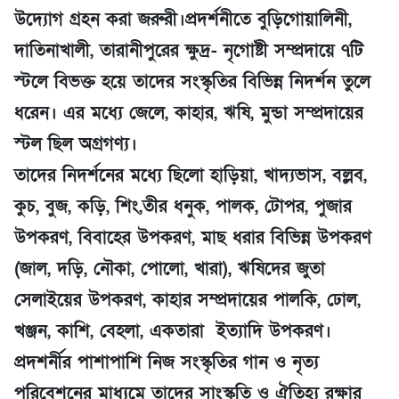
উদ্যোগ গ্রহন করা জরুরী।প্রদর্শনীতে বুড়িগোয়ালিনী,
দাতিনাখালী, তারানীপুরের ক্ষুদ্র- নৃগোষ্টী সম্প্রদায়ে ৭টি
স্টলে বিভক্ত হয়ে তাদের সংস্কৃতির বিভিন্ন নিদর্শন তুলে
ধরেন। এর মধ্যে জেলে, কাহার, ঋষি, মুন্ডা সম্প্রদায়ের
স্টল ছিল অগ্রগণ্য।
তাদের নিদর্শনের মধ্যে ছিলো হাড়িয়া, খাদ্যভাস, বল্লব,
কুচ, বুজ, কড়ি, শিং,তীর ধনুক, পালক, টোপর, পুজার
উপকরণ, বিবাহের উপকরণ, মাছ ধরার বিভিন্ন উপকরণ
(জাল, দড়ি, নৌকা, পোলো, খারা), ঋষিদের জুতা
সেলাইয়ের উপকরণ, কাহার সম্প্রদায়ের পালকি, ঢোল,
খঞ্জন, কাশি, বেহলা, একতারা ইত্যাদি উপকরণ।
প্রদশর্নীর পাশাপাশি নিজ সংস্কৃতির গান ও নৃত্য
পরিবেশনের মাধ্যমে তাদের সাংস্কৃতি ও ঐতিহ্য রক্ষার