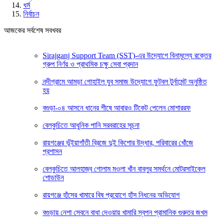
ধর্ম
নির্বাচন
আজকের সর্বশেষ সবখবর
Sirajganj Support Team (SST)-এর উদ্যোগে বিনামূল্যে রক্তের
গ্রুপ নির্ণয় ও প্রাথমিক চক্ষু সেবা প্রদান
নন্দীগ্রামে আমড়া গোহাইল যুব সমাজ উদ্যোগে ফুটবল টুর্নামেন্ট অনুষ্ঠিত
হয়
বগুড়া-০৪ আসনে ধানের শীষে আবারও টিকেট পেলেন মোশাররফ
বেলকুচিতে আধুনিক পানি সরবরাহের সূচনা
রায়গঞ্জের ভূঁইয়াগাঁতী ব্রিজে দুই কিশোর উদ্ধার, পরিবারের খোঁজে
প্রশাসন
বেলকুচিতে আলহাজ্ব গোলাম মওলা খাঁন বাবলুর সমর্থনে মোটরসাইকেল
শোডাউন
রায়গঞ্জে হাঁসের খামারে বিষ প্রয়োগে হাঁস নিধনের অভিযোগ
বগুড়ায় নেশা সেবনে বাধা দেওয়ায় খামারি স্বপন প্রামানিক গুরুতর জখম