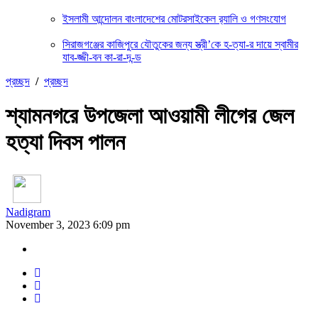
ইসলামী আন্দোলন বাংলাদেশের মোটরসাইকেল র‍্যালি ও গণসংযোগ
সিরাজগঞ্জের কাজিপুরে যৌতুকের জন্য স্ত্রী’কে হ-ত্যা-র দায়ে স্বামীর
যাব-জ্জী-বন কা-রা-দ-ন্ড
প্রচ্ছদ
/
প্রচ্ছদ
শ্যামনগরে উপজেলা আওয়ামী লীগের জেল
হত্যা দিবস পালন
Nadigram
November 3, 2023 6:09 pm