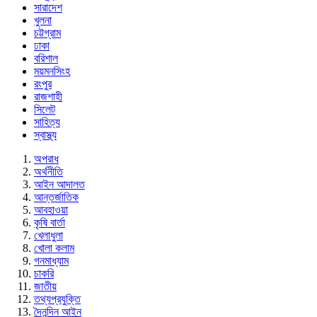
সারাদেশ
খুলনা
চট্টগ্রাম
ঢাকা
বরিশাল
ময়মনসিংহ
রংপুর
রাজশাহী
সিলেট
সাহিত্য
স্বাস্থ্য
অপরাধ
অর্থনীতি
আইন আদালত
আন্তর্জাতিক
আবহাওয়া
কৃষি বার্তা
খেলাধুলা
খোলা কলাম
গনমাধ্যাম
চাকরি
জাতীয়
তথ্যপ্রযুক্তি
দৈনন্দিন আইন