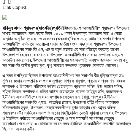
Link Copied!
রাকিবুল হাসান শ্যামনগর(সাতক্ষীরা)প্রতিনিধিঃ
বাংলাদেশ আওয়ামীলীগ শ্যামনগর উপজেলা
শাখার আয়োজনে জেল-হত্যা দিবস-২০২৩ পালন উপলক্ষ্যে আলোচনা সভা ও দোয়া
অনুষ্ঠান অনুষ্ঠিত হয়েছে।৩ নভেম্বর (শুক্রবার)বিকাল সাড়ে ৪টায় শ্যামনগর উপজেলা
আওয়ামীলীগ কার্যালয়ে আলোচনা সভায় জাতীয় সংসদ সদস্য ও শ্যামনগর উপজেলা
আওয়ামীলীগের সভাপতি এস, এম জগলুল হায়দার এর সভাপতিত্বে বক্তব্য রাখেন
উপজেলা পরিষদের চেয়ারম্যান ও উপজেলা আওয়ামীলীগের সাধারন সম্পাদক এস,এম
আতাউল হক দোলন, উপজেলা আওয়ামীলীগের সহ সভাপতি অধ্যক্ষ জাফরুল আলম বাবু,
সহ সভাপতি অসীম কুমার মৃধা, যুগ্ম-সাধারণ সম্পাদক প্রভাষক মোশারফ হোসেন।
এ সময় উপস্থিত ছিলেন উপজেলা আওয়ামীলীগের সহ সভাপতি বীর মুক্তিযোদ্ধা ডাঃ
মুজিবর রহমান সাংগঠনিক সম্পাদক সুশান্ত বিশ্বাস বাবুলাল, প্রচার ও প্রকাশনা বিষয়ক
সম্পাদক ও উপজেলা পরিষদের ভাইস-চেয়ারম্যান প্রভাষক সাঈদ-উজ-জামান সাঈদ,
মহিলা বিষয়ক সম্পাদক ও মহিলা ভাইস চেয়ারম্যান খালেদা আইয়ুব ডলি, রমজাননগর
ইউনিয়ন আওয়ামীলীগের সাধারন সম্পাদক সোহেল রানা (বাবু), পদ্মপুকুর ইউনিয়ন
আওয়ামীলীগের সভাপতি এ্যাড. আতাউর রহমান, উপজেলা তাঁতী লীগের আহবায়ক
মনিরুজ্জামান মুকুল, উপজেলা সেচ্ছাসেবকলীগের যুগ্ন আহবায় মো: আব্দুর রফিক,
শ্যামনগর মটর শ্রমিকের সভাপতি সাবের মিস্ত্রী,মহিলা নেত্রী সুফিয়া বেগম সহ উপজেলা
ও ইউনিয়ন পর্যায়ের আওয়ামীলীগের নেতৃবৃন্দ ও অঙ্গ সহযোগী সংগঠনের নেতৃবৃন্দ।
আলোচনা শেষে দোয়া ও মোনাজাত করেন সদর ইউনিয়ন আওয়ামীলীগ সভাপতি আলহাজ্জ্ব
জি, এম, আকবর কবীর