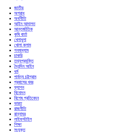
জাতীয়
অপরাধ
অর্থনীতি
আইন আদালত
আন্তর্জাতিক
কৃষি বার্তা
খেলাধুলা
খোলা কলাম
গনমাধ্যাম
চাকরি
তথ্যপ্রযুক্তি
দৈনন্দিন আইন
ধর্ম
পার্বত্য চট্টগ্রাম
প্রবাসের খবর
ফ্যাশন
বিনোদন
বিশেষ প্রতিবেদন
ভারত
রাজনীতি
রান্নাঘর
লাইফস্টাইল
শিক্ষা
সংযুক্ত