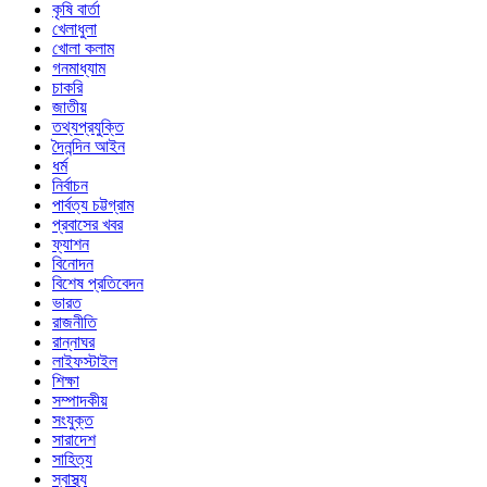
কৃষি বার্তা
খেলাধুলা
খোলা কলাম
গনমাধ্যাম
চাকরি
জাতীয়
তথ্যপ্রযুক্তি
দৈনন্দিন আইন
ধর্ম
নির্বাচন
পার্বত্য চট্টগ্রাম
প্রবাসের খবর
ফ্যাশন
বিনোদন
বিশেষ প্রতিবেদন
ভারত
রাজনীতি
রান্নাঘর
লাইফস্টাইল
শিক্ষা
সম্পাদকীয়
সংযুক্ত
সারাদেশ
সাহিত্য
স্বাস্থ্য