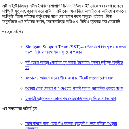
এই সাইটে নিজম্ব নিউজ তৈরির পাশাপাশি বিভিন্ন নিউজ সাইট থেকে খবর সংগ্রহ করে
সংশ্লিষ্ট সূত্রসহ প্রকাশ করে থাকি। তাই কোন খবর নিয়ে আপত্তি বা অভিযোগ থাকলে
সংশ্লিষ্ট নিউজ সাইটের কর্তৃপক্ষের সাথে যোগাযোগ করার অনুরোধ রইলো।বিনা
অনুমতিতে এই সাইটের সংবাদ, আলোকচিত্র অডিও ও ভিডিও ব্যবহার করা বেআইনি।
প্রচ্ছদ সর্বশেষ
Sirajganj Support Team (SST)-এর উদ্যোগে বিনামূল্যে রক্তের
গ্রুপ নির্ণয় ও প্রাথমিক চক্ষু সেবা প্রদান
নন্দীগ্রামে আমড়া গোহাইল যুব সমাজ উদ্যোগে ফুটবল টুর্নামেন্ট অনুষ্ঠিত
হয়
বগুড়া-০৪ আসনে ধানের শীষে আবারও টিকেট পেলেন মোশাররফ
বগুড়ায় নেশা সেবনে বাধা দেওয়ায় খামারি স্বপন প্রামানিক গুরুতর জখম
ইসলামী আন্দোলন বাংলাদেশের মোটরসাইকেল র‍্যালি ও গণসংযোগ
এই সপ্তাহের পাঠকপ্রিয়
আত্মগোপনে থাকা তেজগাঁও কলেজ ছাত্রলীগ নেতা দবিরূল বগুড়ায়
গ্রেপ্তার