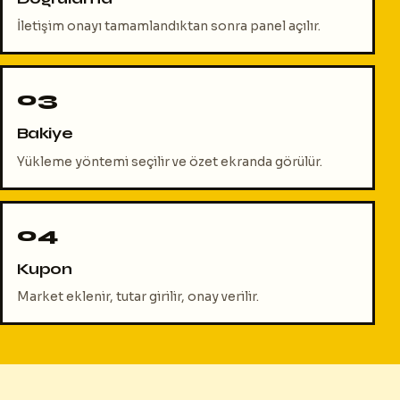
İletişim onayı tamamlandıktan sonra panel açılır.
Bakiye
Yükleme yöntemi seçilir ve özet ekranda görülür.
Kupon
Market eklenir, tutar girilir, onay verilir.