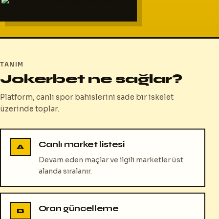
TANIM
Jokerbet ne sağlar?
Platform, canlı spor bahislerini sade bir iskelet
üzerinde toplar.
Canlı market listesi
A
Devam eden maçlar ve ilgili marketler üst
alanda sıralanır.
Oran güncelleme
B