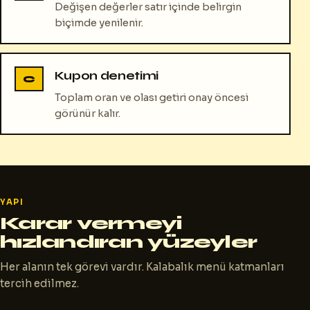
Değişen değerler satır içinde belirgin
biçimde yenilenir.
Kupon denetimi
C
Toplam oran ve olası getiri onay öncesi
görünür kalır.
YAPI
Karar vermeyi
hızlandıran yüzeyler
Her alanın tek görevi vardır. Kalabalık menü katmanları
tercih edilmez.