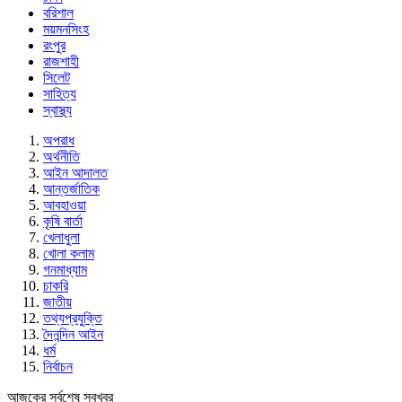
বরিশাল
ময়মনসিংহ
রংপুর
রাজশাহী
সিলেট
সাহিত্য
স্বাস্থ্য
অপরাধ
অর্থনীতি
আইন আদালত
আন্তর্জাতিক
আবহাওয়া
কৃষি বার্তা
খেলাধুলা
খোলা কলাম
গনমাধ্যাম
চাকরি
জাতীয়
তথ্যপ্রযুক্তি
দৈনন্দিন আইন
ধর্ম
নির্বাচন
আজকের সর্বশেষ সবখবর