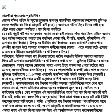
সাতক্ষীরা শ্যামনগর প্রতিনিধি :
দেশের দক্ষিণ-পশ্চিম উপকূলের সুন্দরবন সংলগ্ন সাতক্ষীরার শ্যামনগর উপজেলার মুন্সিগঞ্জ
জেলে পল্লীর বাঘ বিধবা আন্ধারী রানী (৬৫)। অভাব-অনাটনে নিত্য দিনের সঙ্গী হয়ে
বেঁচে আছে জেলে পল্লীতে। বাঘ বিধবা পল্লীতে
যে কেউ প্যান্ট শার্ট পরা ভদ্রলোক অথবা সংবাদকর্মী তাদের খোঁজ খবর নিতে চাইলে অভাব
দুঃখ কষ্টের কথাগুলো বলতে চান বাঘবিধবা সোনা মনি, দীপালি, আন্দারি, বুলিদাসীসহ এই
এলাকার বাঘ বিধবারা। উপকূলের দীর্ঘদিন বাঘ বিধবাদের করুন কথা গুলি জোরেশোরে
লেখনীর মাধ্যমে উঠে আসছে গণমাধ্যম কর্মীদের নাড়া-চাড়ায়। এতে আরো উঠে এসেছে
এ এলাকার বিভিন্ন জনপ্রতিনিধিদের গাফিলতের চিত্র।
অভিযোগ, বিভিন্ন সময়ে বাঘ বিধবারা তাদের কষ্টের কথাগুলি বিভিন্ন মাধ্যমে জানাতে
গিয়ে এই এলাকার জনপ্রতিনিধিদের গাফিলতের কথা বলেন ‌। মুন্সিগঞ্জ ইউনিয়নের সাবেক
চেয়ারম্যান আবুল কাশেম মোড়লের সময়ে একই চিত্র লক্ষ্য করা গেছে উঠেছে উঠে
এসেছে সংবাদকর্মীদের কলম চিত্রে। সময়ের প্রেক্ষাপটের কারণেই তার ক্ষোপ জালালেন
মুন্সিগঞ্জ ইউনিয়নের ১,২,৩ নম্বর ওয়ার্ডের সংরক্ষিত নারী ইউপি সদস্য নিপা চক্রবর্তী।
জানা যায়, সাম্প্রতি কোন একটি অনুষ্ঠানে অতিথি আসনে বসা ইউপি সদস্য নিপা
চক্রবর্তী। স্বভাবগতভাবে বাঘ বিধবারা স্থানীয় সরকার প্রতিনিধিদের সঙ্গে দেখা হলে
তাদের চাওয়া, ক্ষোপ অভিমানে তাদের দুঃখের কথাগুলো তুলে ধরে। সেদিনও তার
ব্যতিক্রম হয়নি। সেই অনুষ্ঠানে ওই জনপ্রতিনিধির পাশে গিয়ে বাঘ বিধবা আন্ধারী রানী
ঠিক তাই কষ্টের কথা বলতে গিয়ে বয়স্ক ভাতা, বিধবা ভাতা পাওয়ার জন্য ওই নারী ইউপি
সদস্যের কাছে দাবি করেন। দাবির প্রেক্ষিতে বাঘ বিধবারা সবসময় ‘সাংবাদিকদের সাথে
বলে’ বলে তাদের কথাগুলো সেই ক্ষোপে আন্ধারীকে সাংবাদিকদের পাশে যেতে বলেন।
এভাবে বলায় ওই বাঘ বিধবা বুকে কষ্ট নিয়ে ওই অনুষ্ঠানস্থল ত্যাগ করেনস্থানীয়দের