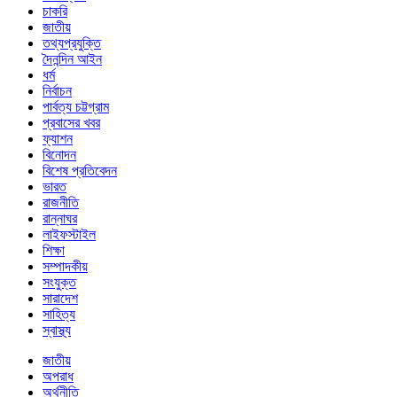
চাকরি
জাতীয়
তথ্যপ্রযুক্তি
দৈনন্দিন আইন
ধর্ম
নির্বাচন
পার্বত্য চট্টগ্রাম
প্রবাসের খবর
ফ্যাশন
বিনোদন
বিশেষ প্রতিবেদন
ভারত
রাজনীতি
রান্নাঘর
লাইফস্টাইল
শিক্ষা
সম্পাদকীয়
সংযুক্ত
সারাদেশ
সাহিত্য
স্বাস্থ্য
জাতীয়
অপরাধ
অর্থনীতি