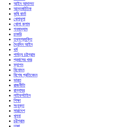
আইন আদালত
আন্তর্জাতিক
কৃষি বার্তা
খেলাধুলা
খোলা কলাম
গনমাধ্যাম
চাকরি
তথ্যপ্রযুক্তি
দৈনন্দিন আইন
ধর্ম
পার্বত্য চট্টগ্রাম
প্রবাসের খবর
ফ্যাশন
বিনোদন
বিশেষ প্রতিবেদন
ভারত
রাজনীতি
রান্নাঘর
লাইফস্টাইল
শিক্ষা
সংযুক্ত
সারাদেশ
খুলনা
চট্টগ্রাম
ঢাকা