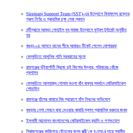
Sirajganj Support Team (SST)-এর উদ্যোগে বিনামূল্যে রক্তের
গ্রুপ নির্ণয় ও প্রাথমিক চক্ষু সেবা প্রদান
নন্দীগ্রামে আমড়া গোহাইল যুব সমাজ উদ্যোগে ফুটবল টুর্নামেন্ট অনুষ্ঠিত
হয়
বগুড়া-০৪ আসনে ধানের শীষে আবারও টিকেট পেলেন মোশাররফ
বেলকুচিতে আধুনিক পানি সরবরাহের সূচনা
রায়গঞ্জের ভূঁইয়াগাঁতী ব্রিজে দুই কিশোর উদ্ধার, পরিবারের খোঁজে
প্রশাসন
বেলকুচিতে আলহাজ্ব গোলাম মওলা খাঁন বাবলুর সমর্থনে মোটরসাইকেল
শোডাউন
রায়গঞ্জে হাঁসের খামারে বিষ প্রয়োগে হাঁস নিধনের অভিযোগ
বগুড়ায় নেশা সেবনে বাধা দেওয়ায় খামারি স্বপন প্রামানিক গুরুতর জখম
ইসলামী আন্দোলন বাংলাদেশের মোটরসাইকেল র‍্যালি ও গণসংযোগ
সিরাজগঞ্জের কাজিপুরে যৌতুকের জন্য স্ত্রী’কে হ-ত্যা-র দায়ে স্বামীর