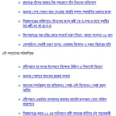
রায়গঞ্জে হাঁসের খামারে বিষ প্রয়োগে হাঁস নিধনের অভিযোগ
বগুড়ায় নেশা সেবনে বাধা দেওয়ায় খামারি স্বপন প্রামানিক গুরুতর জখম
সিরাজগঞ্জের কাজিপুরে যৌতুকের জন্য স্ত্রী’কে হ-ত্যা-র দায়ে স্বামীর
যাব-জ্জী-বন কা-রা-দ-ন্ড
কিশোরগঞ্জে গরু চুরির জেরে সংঘর্ষে তরুণ নিহত, আহত অন্তত ৩০ জন
বেলকুচিতে মেধাবী তরুণ হত্যা: এলাকায় বিক্ষোভ ও দ্রুত বিচারের দাবি
এই সপ্তাহের পাঠকপ্রিয়
নন্দীগ্রামে যুব দলের উদ্যোগে বিক্ষোভ মিছিল ও লিফলেট বিতরণ
বগুড়ার শেরপুরে মাদকের রমরমা ব্যবসা
মাদকের স্বর্গরাজ্য ঘুষ বানিজ্যেও শ্রেষ্ঠ,ওসি হিসেবেও শ্রেষ্ঠ রুহুল
আমিন
নন্দীগ্রামে একাধিক নাশকতার মামলার আসামি ছাত্রদল নেতা শাকিল
কারাগারে
সিরাজগঞ্জে র‍্যাব-১২ এর অভিযানে কষ্টি পাথরের মূর্তিসহ দুই পাচারকারী