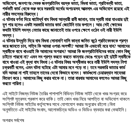
অভিযোগ, জনগণের সেবক জনপ্রতিনিধ বয়স্ক ভাতা, বিধবা ভাতা, প্রতিবন্ধী ভাতা,
গর্ভবতী কার্ড থেকে শুরু করে সরকারি অর্থের অপচয়সহ আত্মসাৎ এর অভিযোগ রয়েছে এই
নারীর সদস্যের বিরুদ্ধে।
এ ঘটনার বর্ণনা দিয়ে ষাটোর্ধ্ব বাঘ বিধবা আন্ধারী রানী জানান, তার স্বামী মারা যাওয়ার দুই
যুগ পার হলেও একটা সরকারি ভাতার কার্ড জোটেনি তার কপালে। আর সেই ক্ষোভের
কথাটা ইউপি সদস্য নেতার কাছে জানাতেই তার ওপরে ক্ষেপে ওঠেন ওই নারী ইউপি
সদস্য।
এ ঘটনার উদ্ধৃতি দিয়ে বাঘ বিধবা সোনামণি দাসি কান্না জনিত কন্ঠে প্রতিবেদককে প্রশ্ন
করে জানতে চান, সত্যি কি আমরা ওপয়া-অলক্ষী? আমরা কি এভাবেই মরে যাব? আমাদের
স্বামীকে বাঘে খাওয়াই কি আমাদের অপরাধ? আমরা কি জনপ্রতিনিধিদের কাছে কোন কিছু
চাইতে পারবো না? এমন সব প্রশ্ন করতে করতে কান্নায় ভেঙে পড়েন দুই দুইটি স্বামীকে
বাঘে খাওয়া এই বৃদ্ধা বাঘ বিধবা।এ ঘটনার বিষয় অস্বীকার করে নারী ইউপি সদস্য নিপা
চক্রবর্তী বলেন, এমন ঘটনা ঘটেছে এটা আমার মনে পড়ে না। তবে সরকারি ভাতার কার্ড
যদি আমরা না পাই তাহলে তাদের দেবো কিভাবে বলেন। কার্ডগুলো চেয়ারম্যান সাহেবরা
বিতরণ করে। আমাদের কিছু করার থাকে না। তারা বারবার আমাদের বললেও আমরা কিছু
করতে পারিনা।
এই সাইটে নিজম্ব নিউজ তৈরির পাশাপাশি বিভিন্ন নিউজ সাইট থেকে খবর সংগ্রহ করে
সংশ্লিষ্ট সূত্রসহ প্রকাশ করে থাকি। তাই কোন খবর নিয়ে আপত্তি বা অভিযোগ থাকলে
সংশ্লিষ্ট নিউজ সাইটের কর্তৃপক্ষের সাথে যোগাযোগ করার অনুরোধ রইলো।বিনা
অনুমতিতে এই সাইটের সংবাদ, আলোকচিত্র অডিও ও ভিডিও ব্যবহার করা বেআইনি।
অপরাধ সর্বশেষ