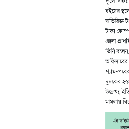
স্কুলে বিক
বইয়ের স্থল
অতিরিক্ত ট
টাকা কোম্প
জেলা প্রা
তিনি বলেন,
অফিসারের 
শ্যামনগরের
দুদকের হস্
উল্লেখ্য, ই
মামলায় বি
এই সাইটে 
প্রক