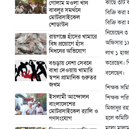
গোলাম মওলা খাঁন
কাছে ৩টি ক
বাবলুর সমর্থনে
বিক্রি করা
মোটরসাইকেল
বিক্রি করা
শোডাউন
নিয়েছেন ৩ 
রায়গঞ্জে হাঁসের খামারে
অফিসার ১৯১
বিষ প্রয়োগে হাঁস
নিধনের অভিযোগ
লাখ ১ হাজ
বগুড়ায় নেশা সেবনে
করেছেন। শি
বাধা দেওয়ায় খামারি
বলেছেন।
স্বপন প্রামানিক গুরুতর
জখম
শিক্ষক সমিত
ইসলামী আন্দোলন
শিক্ষক পর
বাংলাদেশের
মিজানুর রহ
মোটরসাইকেল র‍্যালি ও
গণসংযোগ
হলে কমিটির
মূল্যে মা