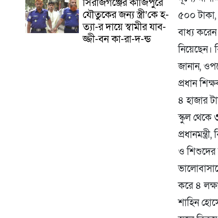
সিরাজগঞ্জের কাজিপুরে
যৌতুকের জন্য স্ত্রী’কে হ-
৫০০ টাকা, 
ত্যা-র দায়ে স্বামীর যাব-
বাধ্য করেন
জ্জী-বন কা-রা-দ-ন্ড
নিয়েছেন। ব
জানান, ওপর
প্রধান শিক
৪ হাজার টা
স্কুল থেকে
প্রধানমন্ত্
ও শিশুদের 
ভালোবাসাকে
করে ৪ লক্
শাহিন হোসে