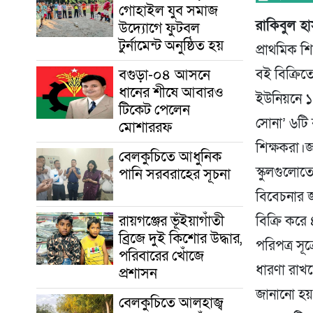
গোহাইল যুব সমাজ
রাকিবুল হা
উদ্যোগে ফুটবল
টুর্নামেন্ট অনুষ্ঠিত হয়
প্রাথমিক শি
বগুড়া-০৪ আসনে
বই বিক্রি
ধানের শীষে আবারও
ইউনিয়নে ১৯
টিকেট পেলেন
সোনা’ ৬টি
মোশাররফ
শিক্ষকরা।জ
বেলকুচিতে আধুনিক
স্কুলগুলোত
পানি সরবরাহের সূচনা
বিবেচনার জ
রায়গঞ্জের ভূঁইয়াগাঁতী
বিক্রি কর
ব্রিজে দুই কিশোর উদ্ধার,
পরিপত্র সূ
পরিবারের খোঁজে
ধারণা রাখত
প্রশাসন
জানানো হয়।
বেলকুচিতে আলহাজ্ব