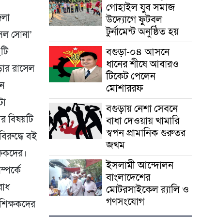
গোহাইল যুব সমাজ
েলা
উদ্যোগে ফুটবল
টুর্নামেন্ট অনুষ্ঠিত হয়
াসেল সোনা’
বগুড়া-০৪ আসনে
২টি
ধানের শীষে আবারও
ছড়ার রাসেল
টিকেট পেলেন
েন
মোশাররফ
টা
বগুড়ায় নেশা সেবনে
ের বিষয়টি
বাধা দেওয়ায় খামারি
স্বপন প্রামানিক গুরুতর
িরুদ্ধে বই
জখম
্ষকদের।
ইসলামী আন্দোলন
্পর্কে
বাংলাদেশের
রোধ
মোটরসাইকেল র‍্যালি ও
গণসংযোগ
 শিক্ষকদের