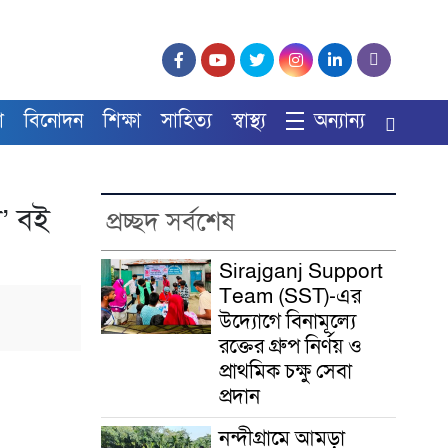
া
বিনোদন
শিক্ষা
সাহিত্য
স্বাস্থ্য
অন্যান্য
া’ বই
প্রচ্ছদ সর্বশেষ
Sirajganj Support
Team (SST)-এর
উদ্যোগে বিনামূল্যে
রক্তের গ্রুপ নির্ণয় ও
প্রাথমিক চক্ষু সেবা
প্রদান
নন্দীগ্রামে আমড়া