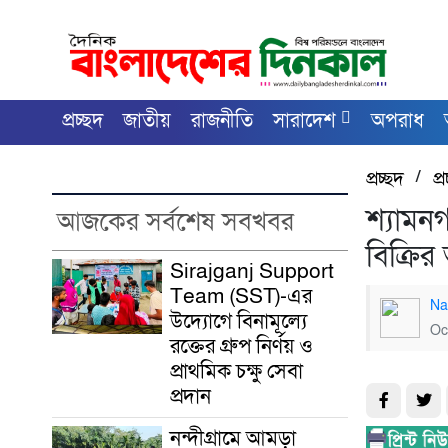
প্রচ্ছদ
জাতীয়
রাজনীতি
সারাদেশ
অপরাধ
প্রচ্ছদ
/
প্
শ্যামনগ
আজকের সর্বশেষ সবখবর
বিক্রি
Sirajganj Support
Team (SST)-এর
Na
উদ্যোগে বিনামূল্যে
Oc
রক্তের গ্রুপ নির্ণয় ও
প্রাথমিক চক্ষু সেবা
প্রদান
নন্দীগ্রামে আমড়া