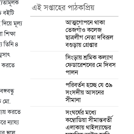
্যতামূলক
এই সপ্তাহের পাঠকপ্রিয়
চ বইটি
আত্মগোপনে থাকা
দিয়ে মূল্য
তেজগাঁও কলেজ
 শিক্ষা
ছাত্রলীগ নেতা দবিরূল
বগুড়ায় গ্রেপ্তার
ে তিনি ৪
্মসাৎ
সিংড়ায় শ্রমিক কল্যাণ
ফেডারেশনের মে দিবস
বয় করতে
পালন
পরিবর্তন হচ্ছে যে ৩৯
্গবন্ধু
সংসদীয় আসনের
সীমানা
ক মো.
সংঘর্ষের মধ্যে
ব্যয় করতে
কম্বোডিয়া সীমান্তবর্তী
ে ন্যায্য
এলাকায় থাইল্যান্ডের
র স্থলে