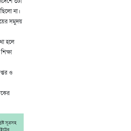
র্দেশে ৩টা
 ছিলো না।
রয়ের সমুদয়
কথা হলে
শিক্ষা
প্তর ও
ুদকের
্ট সূত্রসহ
াইটের