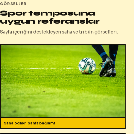
GÖRSELLER
Spor temposuna
uygun referanslar
Sayfa içeriğini destekleyen saha ve tribün görselleri.
Saha odaklı bahis bağlamı