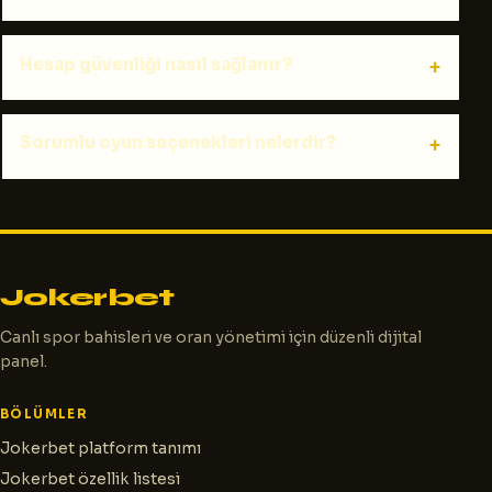
Hesap güvenliği nasıl sağlanır?
Sorumlu oyun seçenekleri nelerdir?
Jokerbet
Canlı spor bahisleri ve oran yönetimi için düzenli dijital
panel.
BÖLÜMLER
Jokerbet platform tanımı
Jokerbet özellik listesi