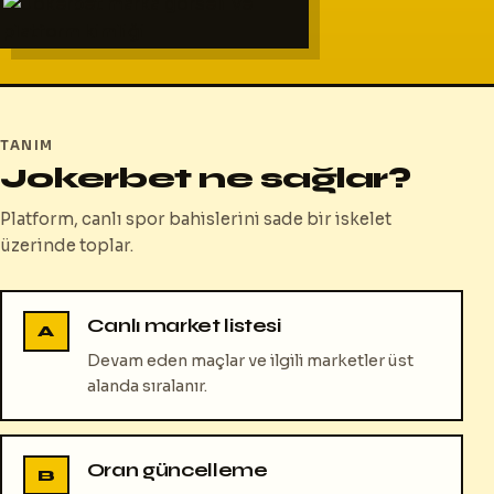
TANIM
Jokerbet ne sağlar?
Platform, canlı spor bahislerini sade bir iskelet
üzerinde toplar.
Canlı market listesi
A
Devam eden maçlar ve ilgili marketler üst
alanda sıralanır.
Oran güncelleme
B