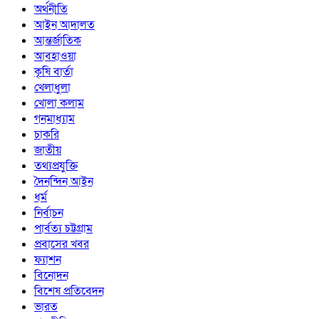
অর্থনীতি
আইন আদালত
আন্তর্জাতিক
আবহাওয়া
কৃষি বার্তা
খেলাধুলা
খোলা কলাম
গনমাধ্যাম
চাকরি
জাতীয়
তথ্যপ্রযুক্তি
দৈনন্দিন আইন
ধর্ম
নির্বাচন
পার্বত্য চট্টগ্রাম
প্রবাসের খবর
ফ্যাশন
বিনোদন
বিশেষ প্রতিবেদন
ভারত