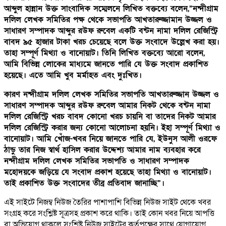
আব্দুল হান্নান উক্ত সাংবাদিক সম্মেলনে লিখিত বক্তব্যে বলেন,”নন্দীগ্রাম
দলিল লেখক সমিতির পক্ষ থেকে সভাপতি আখতারুজ্জামান উজ্জল ও
সাধারণ সম্পাদক আব্দুর রউফ রুবেল একটি বন্টন নামা দলিল রেজিস্ট্রি
বাবদ ৯৫ হাজার টাকা খরচ চেয়েছে বলে উক্ত সংবাদে উল্লেখ করা হয়।
তাহা সম্পূর্ণ মিথ্যা ও বানোয়াট। তিনি লিখিত বক্তব্যে আরো বলেন,
আমি বিভিন্ন লোকের মাধ্যমে জানতে পারি যে উক্ত সংবাদ প্রকাশিত
হয়েছে। এতে আমি খুব মর্মাহত এবং দুঃখিত।
কারণ নন্দীগ্রাম দলিল লেখক সমিতির সভাপতি আখতারুজ্জান উজ্জল ও
সাধারণ সম্পাদক আব্দুর রউফ রুবেল আমার নিকট থেকে বন্টন নামা
দলিল রেজিস্ট্রি খরচ বাবদ কোনো খরচ চায়নি বা তাদের নিকট আমার
দলিল রেজিস্ট্রি করার জন্য কোনো আলোচনা হয়নি। ইহা সম্পূর্ণ মিথ্যা ও
বানোয়াট। আমি খোঁজ-খবর নিয়ে জানতে পারি যে, ইউনুস আলী ওরফে
ঠান্ডু তার নিজ স্বার্থ হাসিল করার উদ্দেশ্য আমার নাম ব্যবহার করে
নন্দীগ্রাম দলিল লেখক সমিতির সভাপতি ও সাধারণ সম্পাদক
মহোদয়কে জড়িয়ে যে সংবাদ প্রকাশ হয়েছে তাহা মিথ্যা ও বানোয়াট।
তাই প্রকাশিত উক্ত সংবাদের তীব্র প্রতিবাদ জানাচ্ছি”।
এই সাইটে নিজম্ব নিউজ তৈরির পাশাপাশি বিভিন্ন নিউজ সাইট থেকে খবর
সংগ্রহ করে সংশ্লিষ্ট সূত্রসহ প্রকাশ করে থাকি। তাই কোন খবর নিয়ে আপত্তি
বা অভিযোগ থাকলে সংশ্লিষ্ট নিউজ সাইটের কর্তৃপক্ষের সাথে যোগাযোগ