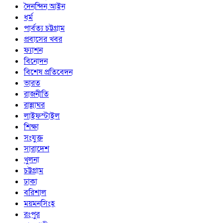
দৈনন্দিন আইন
ধর্ম
পার্বত্য চট্টগ্রাম
প্রবাসের খবর
ফ্যাশন
বিনোদন
বিশেষ প্রতিবেদন
ভারত
রাজনীতি
রান্নাঘর
লাইফস্টাইল
শিক্ষা
সংযুক্ত
সারাদেশ
খুলনা
চট্টগ্রাম
ঢাকা
বরিশাল
ময়মনসিংহ
রংপুর