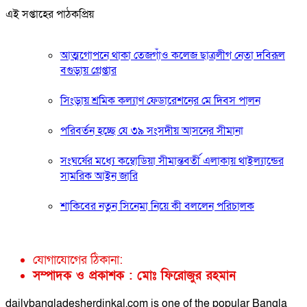
এই সপ্তাহের পাঠকপ্রিয়
আত্মগোপনে থাকা তেজগাঁও কলেজ ছাত্রলীগ নেতা দবিরূল
বগুড়ায় গ্রেপ্তার
সিংড়ায় শ্রমিক কল্যাণ ফেডারেশনের মে দিবস পালন
পরিবর্তন হচ্ছে যে ৩৯ সংসদীয় আসনের সীমানা
সংঘর্ষের মধ্যে কম্বোডিয়া সীমান্তবর্তী এলাকায় থাইল্যান্ডের
সামরিক আইন জারি
শাকিবের নতুন সিনেমা নিয়ে কী বললেন পরিচালক
যোগাযোগের ঠিকানা:
সম্পাদক ও প্রকাশক : মোঃ ফিরোজুর রহমান
dailybangladesherdinkal.com is one of the popular Bangla