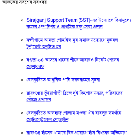
আজকের সর্বশেষ সবখবর
Sirajganj Support Team (SST)-এর উদ্যোগে বিনামূল্যে
রক্তের গ্রুপ নির্ণয় ও প্রাথমিক চক্ষু সেবা প্রদান
নন্দীগ্রামে আমড়া গোহাইল যুব সমাজ উদ্যোগে ফুটবল
টুর্নামেন্ট অনুষ্ঠিত হয়
বগুড়া-০৪ আসনে ধানের শীষে আবারও টিকেট পেলেন
মোশাররফ
বেলকুচিতে আধুনিক পানি সরবরাহের সূচনা
রায়গঞ্জের ভূঁইয়াগাঁতী ব্রিজে দুই কিশোর উদ্ধার, পরিবারের
খোঁজে প্রশাসন
বেলকুচিতে আলহাজ্ব গোলাম মওলা খাঁন বাবলুর সমর্থনে
মোটরসাইকেল শোডাউন
রায়গঞ্জে হাঁসের খামারে বিষ প্রয়োগে হাঁস নিধনের অভিযোগ