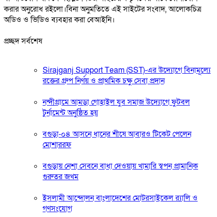
করার অনুরোধ রইলো।বিনা অনুমতিতে এই সাইটের সংবাদ, আলোকচিত্র
অডিও ও ভিডিও ব্যবহার করা বেআইনি।
প্রচ্ছদ সর্বশেষ
Sirajganj Support Team (SST)-এর উদ্যোগে বিনামূল্যে
রক্তের গ্রুপ নির্ণয় ও প্রাথমিক চক্ষু সেবা প্রদান
নন্দীগ্রামে আমড়া গোহাইল যুব সমাজ উদ্যোগে ফুটবল
টুর্নামেন্ট অনুষ্ঠিত হয়
বগুড়া-০৪ আসনে ধানের শীষে আবারও টিকেট পেলেন
মোশাররফ
বগুড়ায় নেশা সেবনে বাধা দেওয়ায় খামারি স্বপন প্রামানিক
গুরুতর জখম
ইসলামী আন্দোলন বাংলাদেশের মোটরসাইকেল র‍্যালি ও
গণসংযোগ