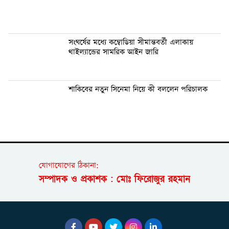
সংঘর্ষের মধ্যে কম্বোডিয়া সীমান্তবর্তী এলাকায়
থাইল্যান্ডের সামরিক আইন জারি
শাকিবের নতুন সিনেমা নিয়ে কী বললেন পরিচালক
যোগাযোগের ঠিকানা:
সম্পাদক ও প্রকাশক : মোঃ ফিরোজুর রহমান