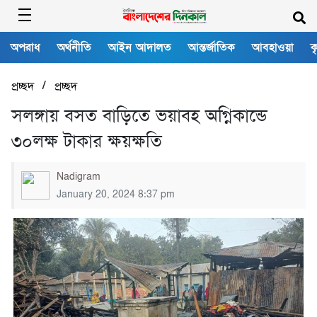
অপরাধ
অর্থনীতি
আইন আদালত
আন্তর্জাতিক
আবহাওয়া
ক
/
প্রচ্ছদ
প্রচ্ছদ
সলঙ্গায় বসত বাড়িতে ভয়াবহ অগ্নিকান্ডে
৩০লক্ষ টাকার ক্ষয়ক্ষতি
Nadigram
January 20, 2024 8:37 pm