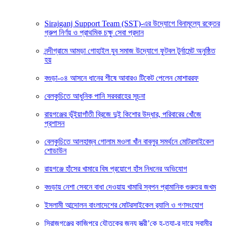
Sirajganj Support Team (SST)-এর উদ্যোগে বিনামূল্যে রক্তের
গ্রুপ নির্ণয় ও প্রাথমিক চক্ষু সেবা প্রদান
নন্দীগ্রামে আমড়া গোহাইল যুব সমাজ উদ্যোগে ফুটবল টুর্নামেন্ট অনুষ্ঠিত
হয়
বগুড়া-০৪ আসনে ধানের শীষে আবারও টিকেট পেলেন মোশাররফ
বেলকুচিতে আধুনিক পানি সরবরাহের সূচনা
রায়গঞ্জের ভূঁইয়াগাঁতী ব্রিজে দুই কিশোর উদ্ধার, পরিবারের খোঁজে
প্রশাসন
বেলকুচিতে আলহাজ্ব গোলাম মওলা খাঁন বাবলুর সমর্থনে মোটরসাইকেল
শোডাউন
রায়গঞ্জে হাঁসের খামারে বিষ প্রয়োগে হাঁস নিধনের অভিযোগ
বগুড়ায় নেশা সেবনে বাধা দেওয়ায় খামারি স্বপন প্রামানিক গুরুতর জখম
ইসলামী আন্দোলন বাংলাদেশের মোটরসাইকেল র‍্যালি ও গণসংযোগ
সিরাজগঞ্জের কাজিপুরে যৌতুকের জন্য স্ত্রী’কে হ-ত্যা-র দায়ে স্বামীর