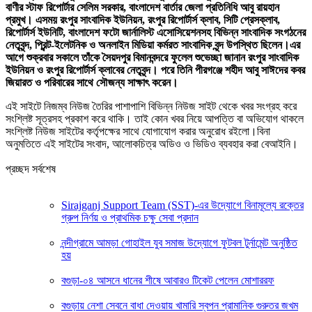
বাণীর স্টাফ রিপোর্টার সেলিম সরকার, বাংলাদেশ বার্তার জেলা প্রতিনিধি আবু রায়হান
প্রমুখ। এসময় রংপুর সাংবাদিক ইউনিয়ন, রংপুর রিপোর্টার্স ক্লাব, সিটি প্রেসক্লাব,
রিপোর্টার্স ইউনিটি, বাংলাদেশ ফটো জার্নালিস্ট এসোসিয়েশনসহ বিভিন্ন সাংবাদিক সংগঠনের
নেতৃবৃন্দ, প্রিন্ট-ইলেটনিক ও অনলাইন মিডিয়া কর্মরত সাংবাদিক বৃন্দ উপস্থিত ছিলেন।এর
আগে শুক্রবার সকালে তাঁকে সৈয়দপুর বিমানবন্দরে ফুলেল শুভেচ্ছা জানান রংপুর সাংবাদিক
ইউনিয়ন ও রংপুর রিপোর্টার্স ক্লাবের নেতৃবৃন্দ। পরে তিনি পীরগঞ্জে শহীদ আবু সাঈদের কবর
জিয়ারত ও পরিবারের সাথে সৌজন্য সাক্ষাৎ করেন।
এই সাইটে নিজম্ব নিউজ তৈরির পাশাপাশি বিভিন্ন নিউজ সাইট থেকে খবর সংগ্রহ করে
সংশ্লিষ্ট সূত্রসহ প্রকাশ করে থাকি। তাই কোন খবর নিয়ে আপত্তি বা অভিযোগ থাকলে
সংশ্লিষ্ট নিউজ সাইটের কর্তৃপক্ষের সাথে যোগাযোগ করার অনুরোধ রইলো।বিনা
অনুমতিতে এই সাইটের সংবাদ, আলোকচিত্র অডিও ও ভিডিও ব্যবহার করা বেআইনি।
প্রচ্ছদ সর্বশেষ
Sirajganj Support Team (SST)-এর উদ্যোগে বিনামূল্যে রক্তের
গ্রুপ নির্ণয় ও প্রাথমিক চক্ষু সেবা প্রদান
নন্দীগ্রামে আমড়া গোহাইল যুব সমাজ উদ্যোগে ফুটবল টুর্নামেন্ট অনুষ্ঠিত
হয়
বগুড়া-০৪ আসনে ধানের শীষে আবারও টিকেট পেলেন মোশাররফ
বগুড়ায় নেশা সেবনে বাধা দেওয়ায় খামারি স্বপন প্রামানিক গুরুতর জখম