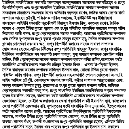
ইউনিয়ন-আরপিইউজে সভাপতি আলহাজ্ব সালেকুজ্জামান সালেকের সভাপতিত্বে ও রংপুর
রিপোর্টার্স ক্লাব এবং রংপুর সাংবাদিক ইউনিয়ন-আরপিইউজে সাধারণ সম্পাদক সরকার
মাজহারুল মান্নানের সঞ্চলনায় বিশেষ অতিথির বক্তব্য রাখেন, দৈনিক আমার দেশের বার্তা
সম্পাদক জাহেদ চৌধুরী, পরিচালক শাকিল ওয়াহেদ, ইনস্টিডিউট অব ইঞ্জিনিয়ার্স
বাংলাদেশ-আইইবি সভাপতি প্রকৌশলী রিয়াজুল ইসলাম রিজু, বক্তব্য রাখেন, দৈনিক
সংবাদ ও একুশে টিভির ব্যুরো প্রধান এবং রংপুর সম্মিলিত সাংবাদিক সমাজের সদস্য সচিব
লিয়াকত আলী বাদল, রংপুর প্রেসক্লাবের সাবেক সভাপতি, আমাদের প্রতিদিনের সম্পাদক
এবং দৈনিক যুগান্তরের রংপুর ব্যুরো প্রধান মাহবুব রহমান হাবু, দৈনিক দাবানলের সম্পাদক
খন্দকার মোস্তফা সরওয়ার অনু, রংপুর রিপোর্টার্স ক্লাবের সাবেক সাধারণ সম্পাদক
মোজাফফর হোসেন,এটিএন নিউজের রংপুর প্রতিনিধি মাহবুবুল ইসলাম, রংপুর সাংবাদিক
ইউনিয়ন-আরপিইউজে সহ-সভাপতি চঞ্চল মাহমুদ, যুগ্ম সাধারণ সম্পাদক রেজাউল করিম
মানিক, সিটি প্রেসক্লাবের সাবেক সাধারণ সম্পাদক হুমায়ন কবির মানিক,বাংলাদেশ ফটো
জার্নালিস্ট এসোসিয়েশনের সভাপতি মমিনুল ইসলাম রিপন। এসময় উপস্থিত ছিলেন,
দৈনিক বায়ান্নর আলোর সম্পাদক তাজিদুল ইসলাম লাল, মোহনা টিভির ব্যুরো প্রধান
শফিউল করিম শফিক, রংপুর রিপোর্টার্স ক্লাবের সহ-সভাপতি গোলাম মোস্তফা আনছারি,
সাঈদ আজিজ চৌধুরী, কোষাধ্যক্ষ বাদশাহ ওসমানী, ক্রীড়া সম্পাদক আঞ্জুমনোয়ারা রেখা,
সদস্য কামরুল ইসলাম চুন্নু, চ্যানেল২৪ রংপুর ব্যুরো প্রধান ফখরুল শাহীন, মাহিগঞ্জ
প্রেসক্লাবের সভাপতি বাবলু নাগ, রংপুর সাংবাদিক ইউনিয়ন-আরপিইউজে দপ্তর সম্পাদক
হারুন উর রশিদ সোহেল, বাংলাদেশ ফটো জার্নালিস্ট এসোসিয়েশনের সাংগঠনিক সম্পাদক
মেজাবাহুল হিমেল, ডেইলি অবজারভারের জেলা প্রতিনিধি লাবনী ইয়াসমিন লুনি, কালবেলার
জেলা প্রতিনিধি রেজওয়ান রনি, যুগান্তরের ফটো সাংবাদিক উদয় চন্দ্র বর্মন, ইত্তেফাকের
ফটো সাংবাদিক রাশেদ রাব্বী, আমাদের প্রতিদিনের বিশ্ববিদ্যালয় প্রতিনিধি ইফতেশাম
সায়নাভ, নাগরিক টিভির রংপুর প্রতিনিধি ফাহাদ হোসেন, বাংলা টিভির রংপুর প্রতিনিধি
রাফাত হোসেন বাঁধন, রুপালী বাংলাদেশের রংপুর প্রতিনিধি সাহানুর রহমান, এশিয়ান টিভির
জেলা প্রতিনিধি মামুন, দৈনিক খবর পত্রের রংপুর প্রতিনিধি নুর ইসলাম চান, সকালের