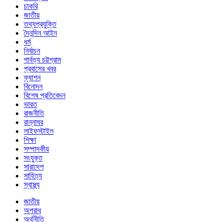
চাকরি
জাতীয়
তথ্যপ্রযুক্তি
দৈনন্দিন আইন
ধর্ম
নির্বাচন
পার্বত্য চট্টগ্রাম
প্রবাসের খবর
ফ্যাশন
বিনোদন
বিশেষ প্রতিবেদন
ভারত
রাজনীতি
রান্নাঘর
লাইফস্টাইল
শিক্ষা
সম্পাদকীয়
সংযুক্ত
সারাদেশ
সাহিত্য
স্বাস্থ্য
জাতীয়
অপরাধ
অর্থনীতি