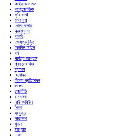
আইন আদালত
আন্তর্জাতিক
কৃষি বার্তা
খেলাধুলা
খোলা কলাম
গনমাধ্যাম
চাকরি
তথ্যপ্রযুক্তি
দৈনন্দিন আইন
ধর্ম
পার্বত্য চট্টগ্রাম
প্রবাসের খবর
ফ্যাশন
বিনোদন
বিশেষ প্রতিবেদন
ভারত
রাজনীতি
রান্নাঘর
লাইফস্টাইল
শিক্ষা
সংযুক্ত
সারাদেশ
খুলনা
চট্টগ্রাম
ঢাকা