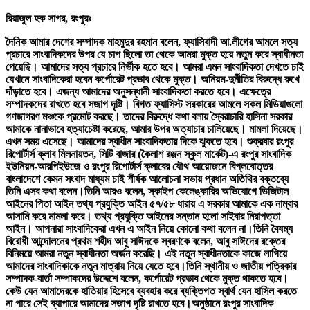
রিয়াজুল হক সাগর, রংপুরঃ
দৈনিক আমার দেশের সম্পাদক মাহমুদুর রহমান বলেন, ফ্যাসিবাদী আ.লীগের আমলে সত্য
প্রচারে সাংবাদিকদের উপর যে চাপ ছিলো তা থেকে আমরা মুক্ত হয়ে নতুন করে স্বাধীনতা
পেয়েছি। আমাদের সত্য প্রচারে নির্ভীক হতে হবে। আমরা এমন সাংবাদিকতা দেখতে চাই
যেখানে সাংবাদিকেরা হবেন কর্পোরেট প্রভাব থেকে মুক্ত। অনিয়ম-দুর্নীতির বিরুদ্ধে রুখে
দাঁড়াতে হবে। এজন্য আমাদের অনুসন্ধানী সাংবাদিকতা করতে হবে। এক্ষেত্রে
সম্পাদকদের রাখতে হবে সজাগ দৃষ্টি। বিগত ফ্যাসিস্ট সরকারের আমলে সকল মিডিয়াগুলো
গণজাগরণ মঞ্চকে প্রমোট করছে। তাদের বিরুদ্ধে কথা বলায় স্বৈরাচারি হাসিনা সরকার
আমাকে নানাভাবে হত্যাচেষ্টা করেছে, আমার উপর অত্যাচার চালিয়েছে। মামলা দিয়েছে।
এখন সময় এসেছে। আমাদের স্বাধীন সাংবাদিকতার দিকে ঝুকতে হবে। শুক্রবার রংপুর
রিপোর্টার্স ক্লাব মিলনায়তন, সিটি বাজার (কৈলাশ রঞ্জন স্কুল মার্কেট)-এ রংপুর সাংবাদিক
ইউনিয়ন-আরপিইউজে ও রংপুর রিপোর্টার্স ক্লাবের যৌথ আয়োজনে বিপ্লবোত্তর
বাংলাদেশে কেমন সংবাদ মাধ্যম চাই শীর্ষক আলোচনা সভায় প্রধান অতিথির বক্তব্যে
তিনি এসব কথা বলেন।তিনি আরও বলেন, স্কাইপ কেলেঙ্কারির অভিযোগে ডিজিটাল
আইনের পিতা আইন তথ্য প্রযুক্তি আইন ৫৭/৫৮ ধারায় এ সরকার আমাকে এক নাম্বার
আসামি করে মামলা করে। তথ্য প্রযুক্তি আইনের সন্তান হলো সাইবার নিরাপত্তা
আইন। আপনারা সাংবাদিকেরা এখন এ আইন নিয়ে কোনো কথা বলেন না।তিনি বৈষম্য
বিরোধী আন্দোলনের প্রথম শহীদ আবু সাঈদকে স্বরণকে বলেন, আবু সাঈদের রক্তের
বিনিময়ে আমরা নতুন স্বাধীনতা অর্জন করেছি। এই নতুন স্বাধীনতাকে কাজে লাগিয়ে
আমাদের সাংবাদিকাকে নতুন মাত্রায় নিয়ে যেতে হবে।তিনি স্থানীয় ও জাতীয় পত্রিকার
সম্পাদক-বার্তা সম্পাকদের উদ্দেশে বলেন, কর্পোরেট প্রভাব থেকে মুক্ত থাকতে হবে।
কেউ যেন আমাদেরকে হাতিয়ার হিসেবে ব্যবহার করে ব্যক্তিগত স্বার্থ যেন হাসিল করতে
না পারে সেই ব্যাপারে আমাদের সজাগ দৃষ্টি রাখতে হবে।অনুষ্ঠানে রংপুর সাংবাদিক