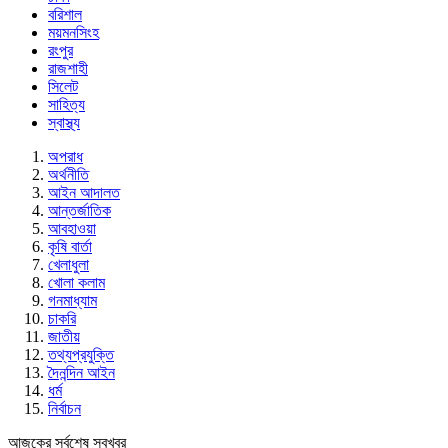
বরিশাল
ময়মনসিংহ
রংপুর
রাজশাহী
সিলেট
সাহিত্য
স্বাস্থ্য
অপরাধ
অর্থনীতি
আইন আদালত
আন্তর্জাতিক
আবহাওয়া
কৃষি বার্তা
খেলাধুলা
খোলা কলাম
গনমাধ্যাম
চাকরি
জাতীয়
তথ্যপ্রযুক্তি
দৈনন্দিন আইন
ধর্ম
নির্বাচন
আজকের সর্বশেষ সবখবর