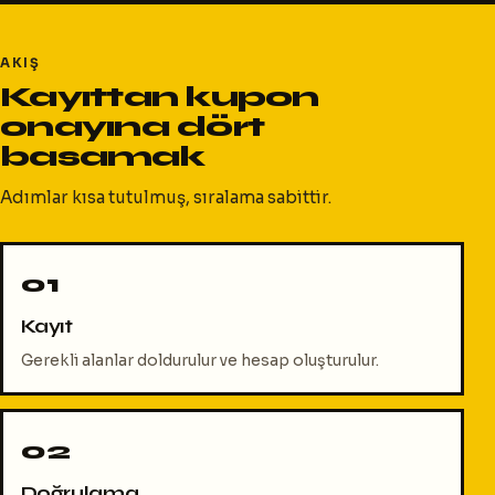
AKIŞ
Kayıttan kupon
onayına dört
basamak
Adımlar kısa tutulmuş, sıralama sabittir.
Kayıt
Gerekli alanlar doldurulur ve hesap oluşturulur.
Doğrulama