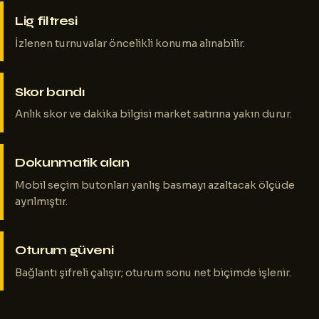
Lig filtresi
İzlenen turnuvalar öncelikli konuma alınabilir.
Skor bandı
Anlık skor ve dakika bilgisi market satırına yakın durur.
Dokunmatik alan
Mobil seçim butonları yanlış basmayı azaltacak ölçüde
ayrılmıştır.
Oturum güveni
Bağlantı şifreli çalışır; oturum sonu net biçimde işlenir.