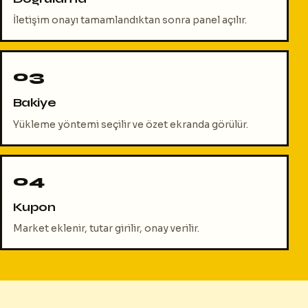
İletişim onayı tamamlandıktan sonra panel açılır.
Bakiye
Yükleme yöntemi seçilir ve özet ekranda görülür.
Kupon
Market eklenir, tutar girilir, onay verilir.