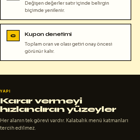
Değişen değerler satır içinde belirgin
biçimde yenilenir.
Kupon denetimi
C
Toplam oran ve olası getiri onay öncesi
görünür kalır.
YAPI
Karar vermeyi
hızlandıran yüzeyler
Her alanın tek görevi vardır. Kalabalık menü katmanları
tercih edilmez.