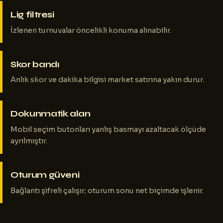
Lig filtresi
İzlenen turnuvalar öncelikli konuma alınabilir.
Skor bandı
Anlık skor ve dakika bilgisi market satırına yakın durur.
Dokunmatik alan
Mobil seçim butonları yanlış basmayı azaltacak ölçüde
ayrılmıştır.
Oturum güveni
Bağlantı şifreli çalışır; oturum sonu net biçimde işlenir.