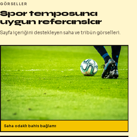
GÖRSELLER
Spor temposuna
uygun referanslar
Sayfa içeriğini destekleyen saha ve tribün görselleri.
Saha odaklı bahis bağlamı