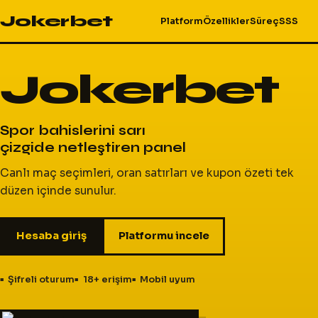
Jokerbet
Platform
Özellikler
Süreç
SSS
Jokerbet
Spor bahislerini sarı
çizgide netleştiren panel
Canlı maç seçimleri, oran satırları ve kupon özeti tek
düzen içinde sunulur.
Hesaba giriş
Platformu incele
Şifreli oturum
18+ erişim
Mobil uyum