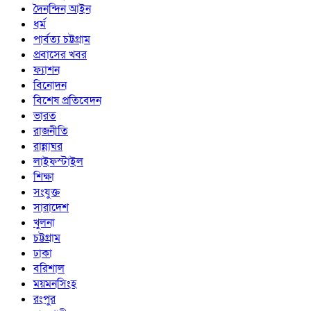
দৈনন্দিন আইন
ধর্ম
পার্বত্য চট্টগ্রাম
প্রবাসের খবর
ফ্যাশন
বিনোদন
বিশেষ প্রতিবেদন
ভারত
রাজনীতি
রান্নাঘর
লাইফস্টাইল
শিক্ষা
সংযুক্ত
সারাদেশ
খুলনা
চট্টগ্রাম
ঢাকা
বরিশাল
ময়মনসিংহ
রংপুর