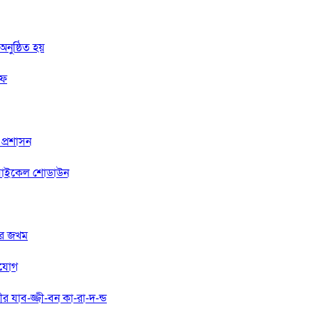
নুষ্ঠিত হয়
রফ
 প্রশাসন
টরসাইকেল শোডাউন
ুতর জখম
ংযোগ
মীর যাব-জ্জী-বন কা-রা-দ-ন্ড