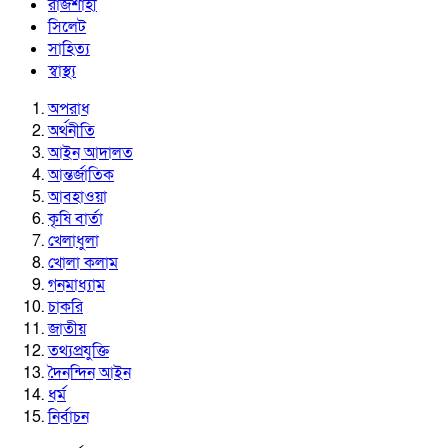
রাজশাহী
সিলেট
সাহিত্য
স্বাস্থ্য
অপরাধ
অর্থনীতি
আইন আদালত
আন্তর্জাতিক
আবহাওয়া
কৃষি বার্তা
খেলাধুলা
খোলা কলাম
গনমাধ্যাম
চাকরি
জাতীয়
তথ্যপ্রযুক্তি
দৈনন্দিন আইন
ধর্ম
নির্বাচন