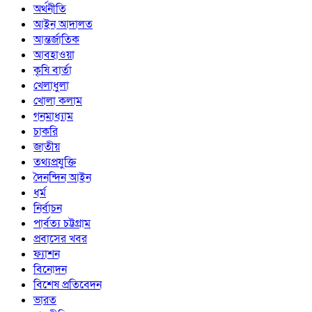
অর্থনীতি
আইন আদালত
আন্তর্জাতিক
আবহাওয়া
কৃষি বার্তা
খেলাধুলা
খোলা কলাম
গনমাধ্যাম
চাকরি
জাতীয়
তথ্যপ্রযুক্তি
দৈনন্দিন আইন
ধর্ম
নির্বাচন
পার্বত্য চট্টগ্রাম
প্রবাসের খবর
ফ্যাশন
বিনোদন
বিশেষ প্রতিবেদন
ভারত