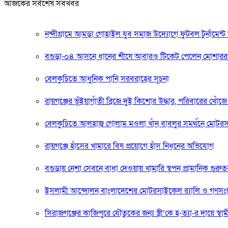
আজকের সর্বশেষ সবখবর
নন্দীগ্রামে আমড়া গোহাইল যুব সমাজ উদ্যোগে ফুটবল টুর্নামেন্ট অ
বগুড়া-০৪ আসনে ধানের শীষে আবারও টিকেট পেলেন মোশার
বেলকুচিতে আধুনিক পানি সরবরাহের সূচনা
রায়গঞ্জের ভূঁইয়াগাঁতী ব্রিজে দুই কিশোর উদ্ধার, পরিবারের খোঁজে
বেলকুচিতে আলহাজ্ব গোলাম মওলা খাঁন বাবলুর সমর্থনে মো
রায়গঞ্জে হাঁসের খামারে বিষ প্রয়োগে হাঁস নিধনের অভিযোগ
বগুড়ায় নেশা সেবনে বাধা দেওয়ায় খামারি স্বপন প্রামানিক গুর
ইসলামী আন্দোলন বাংলাদেশের মোটরসাইকেল র‍্যালি ও গণস
সিরাজগঞ্জের কাজিপুরে যৌতুকের জন্য স্ত্রী’কে হ-ত্যা-র দায়ে স্বা