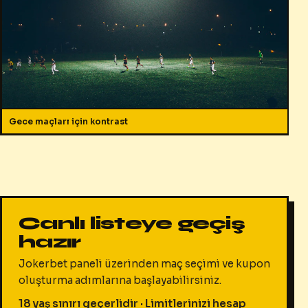
Gece maçları için kontrast
Canlı listeye geçiş
hazır
Jokerbet paneli üzerinden maç seçimi ve kupon
oluşturma adımlarına başlayabilirsiniz.
18 yaş sınırı geçerlidir · Limitlerinizi hesap