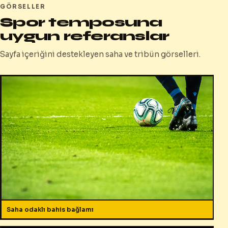
GÖRSELLER
Spor temposuna
uygun referanslar
Sayfa içeriğini destekleyen saha ve tribün görselleri.
Saha odaklı bahis bağlamı