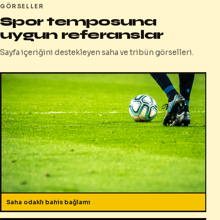
GÖRSELLER
Spor temposuna
uygun referanslar
Sayfa içeriğini destekleyen saha ve tribün görselleri.
Saha odaklı bahis bağlamı