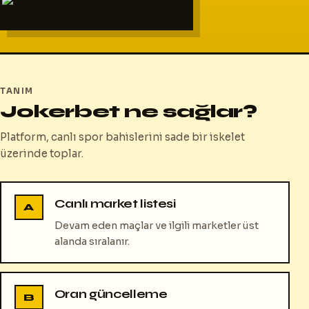
TANIM
Jokerbet ne sağlar?
Platform, canlı spor bahislerini sade bir iskelet
üzerinde toplar.
Canlı market listesi
A
Devam eden maçlar ve ilgili marketler üst
alanda sıralanır.
Oran güncelleme
B