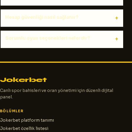
Hesap güvenliği nasıl sağlanır?
Sorumlu oyun seçenekleri nelerdir?
Jokerbet
Canlı spor bahisleri ve oran yönetimi için düzenli dijital
panel.
BÖLÜMLER
Jokerbet platform tanımı
Jokerbet özellik listesi