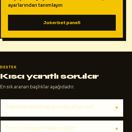
ayarlarından tanımlayın
Jokerbet paneli
DESTEK
Kısa yanıtlı sorular
En sık aranan başlıklar aşağıdadır.
Jokerbet mobil tarayıcıda çalışır mı?
Oranlar hangi sıklıkla değişir?