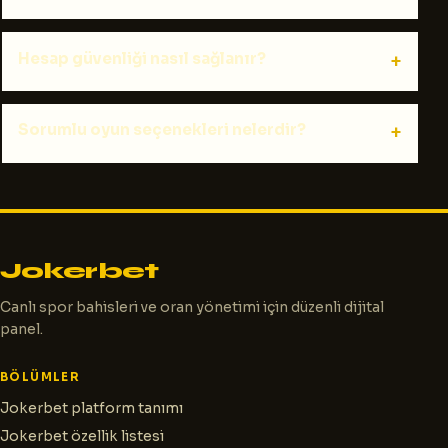
Hesap güvenliği nasıl sağlanır?
Sorumlu oyun seçenekleri nelerdir?
Jokerbet
Canlı spor bahisleri ve oran yönetimi için düzenli dijital
panel.
BÖLÜMLER
Jokerbet platform tanımı
Jokerbet özellik listesi