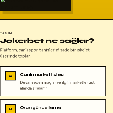
TANIM
Jokerbet ne sağlar?
Platform, canlı spor bahislerini sade bir iskelet
üzerinde toplar.
Canlı market listesi
A
Devam eden maçlar ve ilgili marketler üst
alanda sıralanır.
Oran güncelleme
B