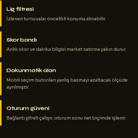
Lig filtresi
İzlenen turnuvalar öncelikli konuma alınabilir.
Skor bandı
Anlık skor ve dakika bilgisi market satırına yakın durur.
Dokunmatik alan
Mobil seçim butonları yanlış basmayı azaltacak ölçüde
ayrılmıştır.
Oturum güveni
Bağlantı şifreli çalışır; oturum sonu net biçimde işlenir.