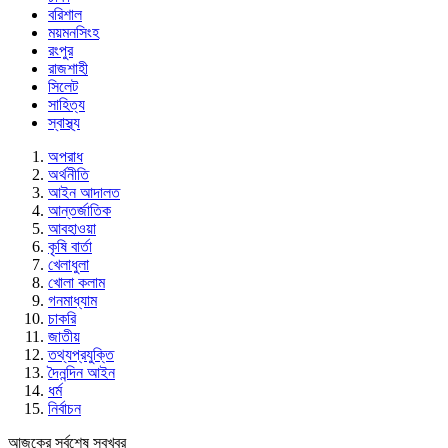
বরিশাল
ময়মনসিংহ
রংপুর
রাজশাহী
সিলেট
সাহিত্য
স্বাস্থ্য
অপরাধ
অর্থনীতি
আইন আদালত
আন্তর্জাতিক
আবহাওয়া
কৃষি বার্তা
খেলাধুলা
খোলা কলাম
গনমাধ্যাম
চাকরি
জাতীয়
তথ্যপ্রযুক্তি
দৈনন্দিন আইন
ধর্ম
নির্বাচন
আজকের সর্বশেষ সবখবর