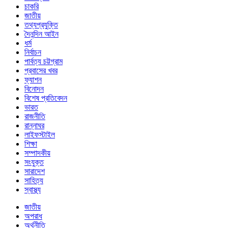
চাকরি
জাতীয়
তথ্যপ্রযুক্তি
দৈনন্দিন আইন
ধর্ম
নির্বাচন
পার্বত্য চট্টগ্রাম
প্রবাসের খবর
ফ্যাশন
বিনোদন
বিশেষ প্রতিবেদন
ভারত
রাজনীতি
রান্নাঘর
লাইফস্টাইল
শিক্ষা
সম্পাদকীয়
সংযুক্ত
সারাদেশ
সাহিত্য
স্বাস্থ্য
জাতীয়
অপরাধ
অর্থনীতি