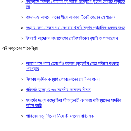
নন্দীগ্রামে আমড়া গোহাইল যুব সমাজ উদ্যোগে ফুটবল টুর্নামেন্ট অনুষ্ঠিত
হয়
বগুড়া-০৪ আসনে ধানের শীষে আবারও টিকেট পেলেন মোশাররফ
বগুড়ায় নেশা সেবনে বাধা দেওয়ায় খামারি স্বপন প্রামানিক গুরুতর জখম
ইসলামী আন্দোলন বাংলাদেশের মোটরসাইকেল র‍্যালি ও গণসংযোগ
এই সপ্তাহের পাঠকপ্রিয়
আত্মগোপনে থাকা তেজগাঁও কলেজ ছাত্রলীগ নেতা দবিরূল বগুড়ায়
গ্রেপ্তার
সিংড়ায় শ্রমিক কল্যাণ ফেডারেশনের মে দিবস পালন
পরিবর্তন হচ্ছে যে ৩৯ সংসদীয় আসনের সীমানা
সংঘর্ষের মধ্যে কম্বোডিয়া সীমান্তবর্তী এলাকায় থাইল্যান্ডের সামরিক
আইন জারি
শাকিবের নতুন সিনেমা নিয়ে কী বললেন পরিচালক