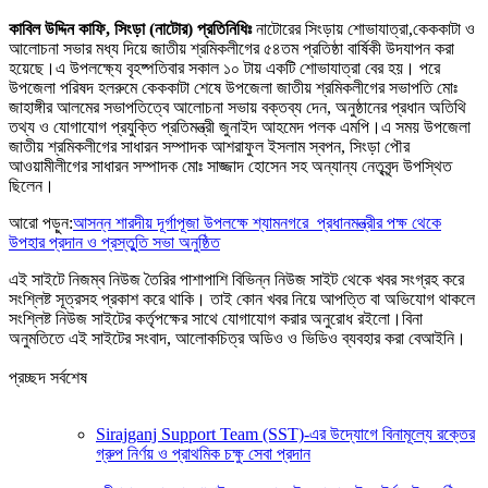
কাবিল উদ্দিন কাফি, সিংড়া (নাটোর) প্রতিনিধিঃ
নাটোরের সিংড়ায় শোভাযাত্রা,কেককাটা ও
আলোচনা সভার মধ্য দিয়ে জাতীয় শ্রমিকলীগের ৫৪তম প্রতিষ্ঠা বার্ষিকী উদযাপন করা
হয়েছে।এ উপলক্ষ্যে বৃহষ্পতিবার সকাল ১০ টায় একটি শোভাযাত্রা বের হয়। পরে
উপজেলা পরিষদ হলরুমে কেককাটা শেষে উপজেলা জাতীয় শ্রমিকলীগের সভাপতি মোঃ
জাহাঙ্গীর আলমের সভাপতিত্বে আলোচনা সভায় বক্তব্য দেন, অনুষ্ঠানের প্রধান অতিথি
তথ্য ও যোগাযোগ প্রযুক্তি প্রতিমন্ত্রী জুনাইদ আহমেদ পলক এমপি।এ সময় উপজেলা
জাতীয় শ্রমিকলীগের সাধারন সম্পাদক আশরাফুল ইসলাম স্বপন, সিংড়া পৌর
আওয়ামীলীগের সাধারন সম্পাদক মোঃ সাজ্জাদ হোসেন সহ অন্যান্য নেতৃবৃন্দ উপস্থিত
ছিলেন।
আরো পড়ুন:
আসন্ন শারদীয় দূর্গাপূজা উপলক্ষে শ্যামনগরে প্রধানমন্ত্রীর পক্ষ থেকে
উপহার প্রদান ও প্রস্তুুতি সভা অনুষ্ঠিত
এই সাইটে নিজম্ব নিউজ তৈরির পাশাপাশি বিভিন্ন নিউজ সাইট থেকে খবর সংগ্রহ করে
সংশ্লিষ্ট সূত্রসহ প্রকাশ করে থাকি। তাই কোন খবর নিয়ে আপত্তি বা অভিযোগ থাকলে
সংশ্লিষ্ট নিউজ সাইটের কর্তৃপক্ষের সাথে যোগাযোগ করার অনুরোধ রইলো।বিনা
অনুমতিতে এই সাইটের সংবাদ, আলোকচিত্র অডিও ও ভিডিও ব্যবহার করা বেআইনি।
প্রচ্ছদ সর্বশেষ
Sirajganj Support Team (SST)-এর উদ্যোগে বিনামূল্যে রক্তের
গ্রুপ নির্ণয় ও প্রাথমিক চক্ষু সেবা প্রদান