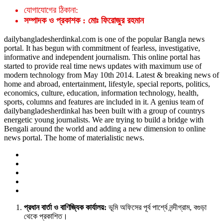
যোগাযোগের ঠিকানা:
সম্পাদক ও প্রকাশক : মোঃ ফিরোজুর রহমান
dailybangladesherdinkal.com is one of the popular Bangla news
portal. It has begun with commitment of fearless, investigative,
informative and independent journalism. This online portal has
started to provide real time news updates with maximum use of
modern technology from May 10th 2014. Latest & breaking news of
home and abroad, entertainment, lifestyle, special reports, politics,
economics, culture, education, information technology, health,
sports, columns and features are included in it. A genius team of
dailybangladesherdinkal has been built with a group of countrys
energetic young journalists. We are trying to build a bridge with
Bengali around the world and adding a new dimension to online
news portal. The home of materialistic news.
প্রধান বার্তা ও বাণিজ্যিক কার্যালয়:
ভূমি অফিসের পূর্ব পার্শ্বে নন্দীগ্রাম, বগুড়া
থেকে প্রকাশিত।