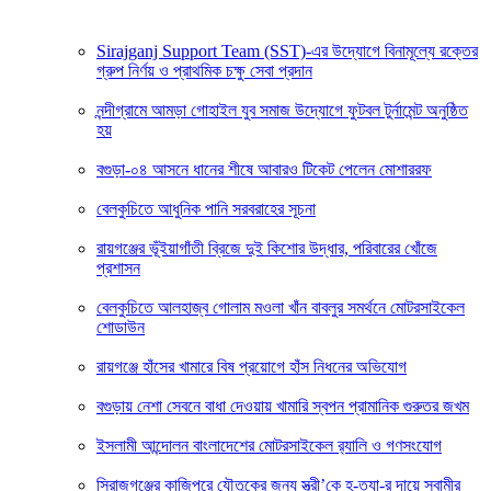
Sirajganj Support Team (SST)-এর উদ্যোগে বিনামূল্যে রক্তের
গ্রুপ নির্ণয় ও প্রাথমিক চক্ষু সেবা প্রদান
নন্দীগ্রামে আমড়া গোহাইল যুব সমাজ উদ্যোগে ফুটবল টুর্নামেন্ট অনুষ্ঠিত
হয়
বগুড়া-০৪ আসনে ধানের শীষে আবারও টিকেট পেলেন মোশাররফ
বেলকুচিতে আধুনিক পানি সরবরাহের সূচনা
রায়গঞ্জের ভূঁইয়াগাঁতী ব্রিজে দুই কিশোর উদ্ধার, পরিবারের খোঁজে
প্রশাসন
বেলকুচিতে আলহাজ্ব গোলাম মওলা খাঁন বাবলুর সমর্থনে মোটরসাইকেল
শোডাউন
রায়গঞ্জে হাঁসের খামারে বিষ প্রয়োগে হাঁস নিধনের অভিযোগ
বগুড়ায় নেশা সেবনে বাধা দেওয়ায় খামারি স্বপন প্রামানিক গুরুতর জখম
ইসলামী আন্দোলন বাংলাদেশের মোটরসাইকেল র‍্যালি ও গণসংযোগ
সিরাজগঞ্জের কাজিপুরে যৌতুকের জন্য স্ত্রী’কে হ-ত্যা-র দায়ে স্বামীর