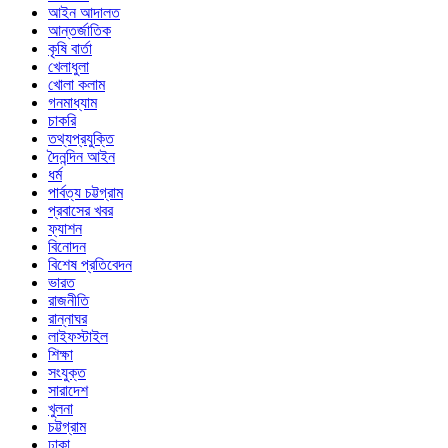
আইন আদালত
আন্তর্জাতিক
কৃষি বার্তা
খেলাধুলা
খোলা কলাম
গনমাধ্যাম
চাকরি
তথ্যপ্রযুক্তি
দৈনন্দিন আইন
ধর্ম
পার্বত্য চট্টগ্রাম
প্রবাসের খবর
ফ্যাশন
বিনোদন
বিশেষ প্রতিবেদন
ভারত
রাজনীতি
রান্নাঘর
লাইফস্টাইল
শিক্ষা
সংযুক্ত
সারাদেশ
খুলনা
চট্টগ্রাম
ঢাকা