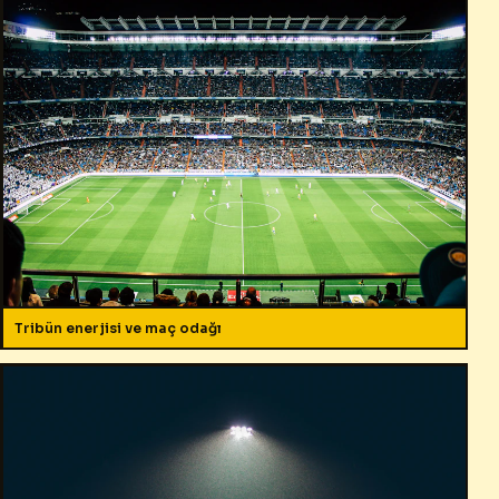
Tribün enerjisi ve maç odağı