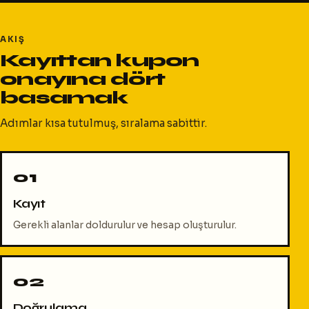
AKIŞ
Kayıttan kupon
onayına dört
basamak
Adımlar kısa tutulmuş, sıralama sabittir.
Kayıt
Gerekli alanlar doldurulur ve hesap oluşturulur.
Doğrulama