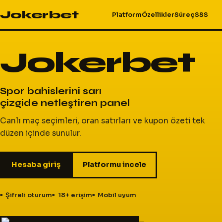
Jokerbet
Platform
Özellikler
Süreç
SSS
Jokerbet
Spor bahislerini sarı
çizgide netleştiren panel
Canlı maç seçimleri, oran satırları ve kupon özeti tek
düzen içinde sunulur.
Hesaba giriş
Platformu incele
Şifreli oturum
18+ erişim
Mobil uyum