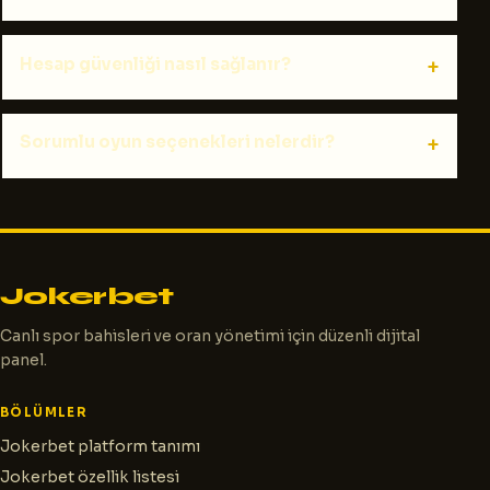
Hesap güvenliği nasıl sağlanır?
Sorumlu oyun seçenekleri nelerdir?
Jokerbet
Canlı spor bahisleri ve oran yönetimi için düzenli dijital
panel.
BÖLÜMLER
Jokerbet platform tanımı
Jokerbet özellik listesi