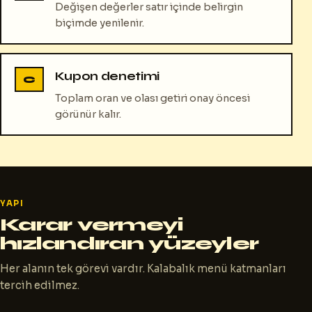
Değişen değerler satır içinde belirgin
biçimde yenilenir.
Kupon denetimi
C
Toplam oran ve olası getiri onay öncesi
görünür kalır.
YAPI
Karar vermeyi
hızlandıran yüzeyler
Her alanın tek görevi vardır. Kalabalık menü katmanları
tercih edilmez.