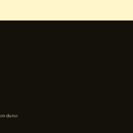
kın durur.