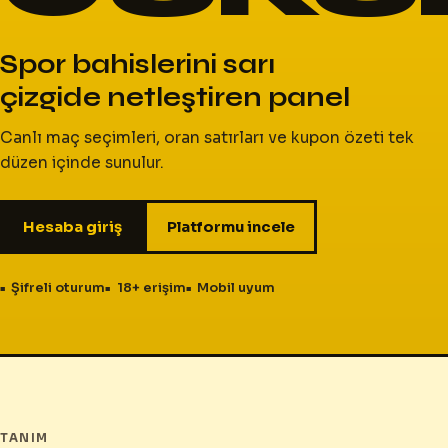
Spor bahislerini sarı
çizgide netleştiren panel
Canlı maç seçimleri, oran satırları ve kupon özeti tek
düzen içinde sunulur.
Hesaba giriş
Platformu incele
Şifreli oturum
18+ erişim
Mobil uyum
TANIM