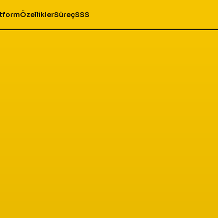
atform
Özellikler
Süreç
SSS