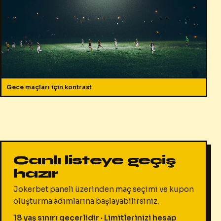
Gece maçları için kontrast
Canlı listeye geçiş
hazır
Jokerbet paneli üzerinden maç seçimi ve kupon
oluşturma adımlarına başlayabilirsiniz.
18 yaş sınırı geçerlidir · Limitlerinizi hesap