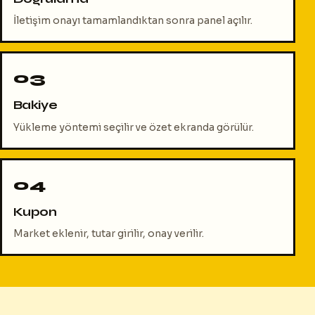
İletişim onayı tamamlandıktan sonra panel açılır.
Bakiye
Yükleme yöntemi seçilir ve özet ekranda görülür.
Kupon
Market eklenir, tutar girilir, onay verilir.