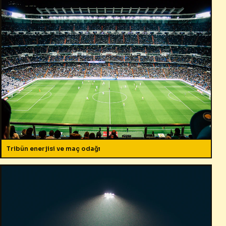
Tribün enerjisi ve maç odağı