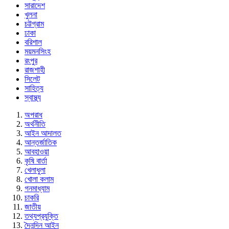
সারাদেশ
খুলনা
চট্টগ্রাম
ঢাকা
বরিশাল
ময়মনসিংহ
রংপুর
রাজশাহী
সিলেট
সাহিত্য
স্বাস্থ্য
অপরাধ
অর্থনীতি
আইন আদালত
আন্তর্জাতিক
আবহাওয়া
কৃষি বার্তা
খেলাধুলা
খোলা কলাম
গনমাধ্যাম
চাকরি
জাতীয়
তথ্যপ্রযুক্তি
দৈনন্দিন আইন