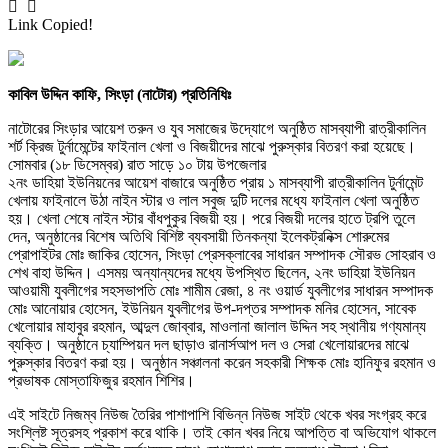
Link Copied!
কাবিল উদ্দিন কাফি, সিংড়া (নাটোর) প্রতিনিধিঃ
নাটোরের সিংড়ার আয়েশ তরুন ও যুব সমাজের উদ্যোগে অনুষ্ঠিত মাসব্যাপী রাত্রীকালিন
শর্ট ক্রিজ টুর্নামেন্টের ফাইনাল খেলা ও বিজয়ীদের মাঝে পুরুস্কার বিতরণ করা হয়েছে।
সোমবার (১৮ ডিসেম্বর) রাত সাড়ে ১০ টায় উপজেলার
২নং ডাহিয়া ইউনিয়নের আয়েশ বাজারে অনুষ্ঠিত প্রায় ১ মাসব্যাপী রাত্রীকালিন টুর্নামেন্ট
খেলায় ফাইনালে উঠা নাইন স্টার ও লাল সবুজ দুটি দলের মধ্যে ফাইনাল খেলা অনুষ্ঠিত
হয়। খেলা শেষে নাইন স্টার বাঁধপুকুর বিজয়ী হয়। পরে বিজয়ী দলের হাতে ট্রপি তুলে
দেন, অনুষ্ঠানের বিশেষ অতিথি বিশিষ্ট ব্যবসায়ী তিনকন্যা ইলেকট্রনিক্স শোরুমের
প্রোপাইটর মোঃ জাকির হোসেন, সিংড়া প্রেসক্লাবের সাধারন সম্পাদক সৌরভ সোহরাব ও
শেখ বাহা উদ্দিন। এসময় অন্যান্যদের মধ্যে উপস্থিত ছিলেন, ২নং ডাহিয়া ইউনিয়ন
আওয়ামী যুবলীগের সহসভাপতি মোঃ শামীম রেজা, ৪ নং ওয়ার্ড যুবলীগের সাধারন সম্পাদক
মোঃ আনোয়ার হোসেন, ইউনিয়ন যুবলীগের উপ-দপ্তর সম্পাদক মনির হোসেন, সাবেক
খেলোয়ার মাহাবুর রহমান, আব্দুল জোব্বার, মাওলানা জালাল উদ্দিন সহ স্থানীয় গণ্যমান্য
ব্যক্তি। অনুষ্ঠানে চ্যাম্পিয়ন দল ছাড়াও রানার্সআপ দল ও সেরা খেলোয়ারদের মাঝে
পুরুস্কার বিতরণ করা হয়। অনুষ্ঠান সঞ্চালনা করেন সহকারী শিক্ষক মোঃ হানিফুর রহমান ও
প্রভাষক মোস্তাফিজুর রহমান শিশির।
এই সাইটে নিজম্ব নিউজ তৈরির পাশাপাশি বিভিন্ন নিউজ সাইট থেকে খবর সংগ্রহ করে
সংশ্লিষ্ট সূত্রসহ প্রকাশ করে থাকি। তাই কোন খবর নিয়ে আপত্তি বা অভিযোগ থাকলে