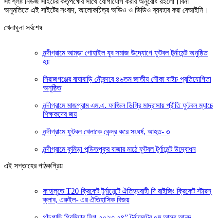
সংশ্লিষ্ট নিউজ সাইটের কর্তৃপক্ষের সাথে যোগাযোগ করার অনুরোধ রইলো।বিনা
অনুমতিতে এই সাইটের সংবাদ, আলোকচিত্র অডিও ও ভিডিও ব্যবহার করা বেআইনি।
খেলাধুলা সর্বশেষ
নন্দীগ্রামে আমড়া গোহাইল যুব সমাজ উদ্যোগে ফুটবল টুর্নামেন্ট অনুষ্ঠিত
হয়
সিরাজগঞ্জের বাঘাবাড়ি নৌবন্দরে ৪৬তম জাতীয় নৌকা বাইচ প্রতিযোগিতা
অনুষ্ঠিত
নন্দীগ্রামে মাজগ্রাম এম.এ. ফাজিল ডিগ্রি মাদ্রাসায় প্রীতি ফুটবল ম্যাচে
শিক্ষকদের জয়
নন্দীগ্রামে ফুটবল খেলাকে কেন্দ্র করে সংঘর্ষ, আহত- ৩
নন্দীগ্রামে কুমিড়া পন্ডিতপুকুর বাজার মাঠে ফুটবল টুর্ণামেন্ট উদ্বোধন
এই সপ্তাহের পাঠকপ্রিয়
কাহালুতে T20 ক্রিকেট টুর্নামেন্টে ঐতিহ্যবাহী দি রাইজিং ক্রিকেট স্টারস্
ক্লাব, এরুইল- এর ঐতিহাসিক বিজয়
পাঁচগাছি প্রিমিয়ার লিগ-২০২৩-২৪” টুর্নামেন্টের ৫ম আসর আনন্দ