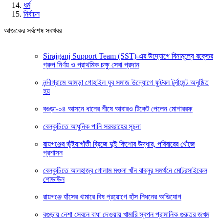
ধর্ম
নির্বাচন
আজকের সর্বশেষ সবখবর
Sirajganj Support Team (SST)-এর উদ্যোগে বিনামূল্যে রক্তের
গ্রুপ নির্ণয় ও প্রাথমিক চক্ষু সেবা প্রদান
নন্দীগ্রামে আমড়া গোহাইল যুব সমাজ উদ্যোগে ফুটবল টুর্নামেন্ট অনুষ্ঠিত
হয়
বগুড়া-০৪ আসনে ধানের শীষে আবারও টিকেট পেলেন মোশাররফ
বেলকুচিতে আধুনিক পানি সরবরাহের সূচনা
রায়গঞ্জের ভূঁইয়াগাঁতী ব্রিজে দুই কিশোর উদ্ধার, পরিবারের খোঁজে
প্রশাসন
বেলকুচিতে আলহাজ্ব গোলাম মওলা খাঁন বাবলুর সমর্থনে মোটরসাইকেল
শোডাউন
রায়গঞ্জে হাঁসের খামারে বিষ প্রয়োগে হাঁস নিধনের অভিযোগ
বগুড়ায় নেশা সেবনে বাধা দেওয়ায় খামারি স্বপন প্রামানিক গুরুতর জখম