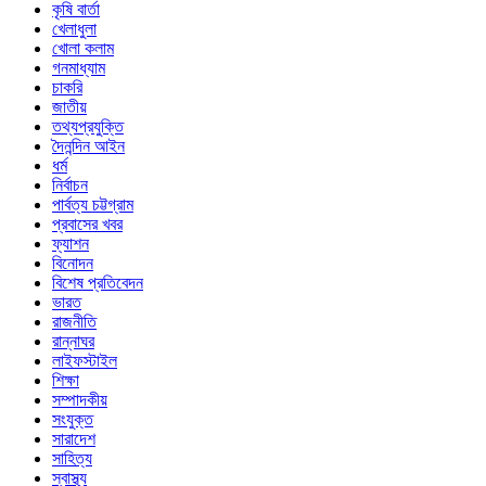
কৃষি বার্তা
খেলাধুলা
খোলা কলাম
গনমাধ্যাম
চাকরি
জাতীয়
তথ্যপ্রযুক্তি
দৈনন্দিন আইন
ধর্ম
নির্বাচন
পার্বত্য চট্টগ্রাম
প্রবাসের খবর
ফ্যাশন
বিনোদন
বিশেষ প্রতিবেদন
ভারত
রাজনীতি
রান্নাঘর
লাইফস্টাইল
শিক্ষা
সম্পাদকীয়
সংযুক্ত
সারাদেশ
সাহিত্য
স্বাস্থ্য