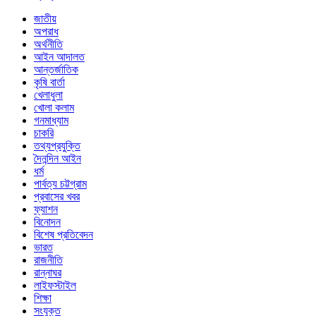
জাতীয়
অপরাধ
অর্থনীতি
আইন আদালত
আন্তর্জাতিক
কৃষি বার্তা
খেলাধুলা
খোলা কলাম
গনমাধ্যাম
চাকরি
তথ্যপ্রযুক্তি
দৈনন্দিন আইন
ধর্ম
পার্বত্য চট্টগ্রাম
প্রবাসের খবর
ফ্যাশন
বিনোদন
বিশেষ প্রতিবেদন
ভারত
রাজনীতি
রান্নাঘর
লাইফস্টাইল
শিক্ষা
সংযুক্ত