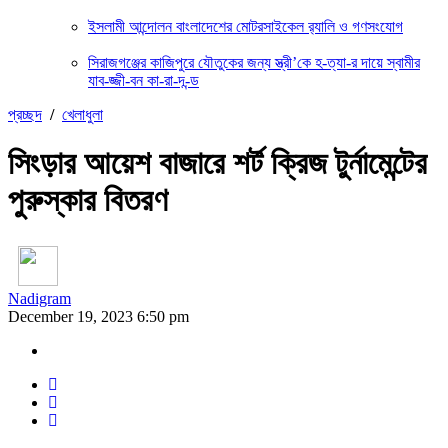
ইসলামী আন্দোলন বাংলাদেশের মোটরসাইকেল র‍্যালি ও গণসংযোগ
সিরাজগঞ্জের কাজিপুরে যৌতুকের জন্য স্ত্রী’কে হ-ত্যা-র দায়ে স্বামীর
যাব-জ্জী-বন কা-রা-দ-ন্ড
প্রচ্ছদ
/
খেলাধুলা
সিংড়ার আয়েশ বাজারে শর্ট ক্রিজ টুর্নামেন্টের
পুরুস্কার বিতরণ
Nadigram
December 19, 2023 6:50 pm