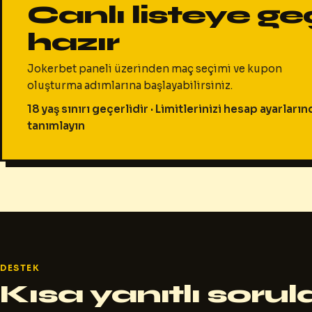
Canlı listeye ge
hazır
Jokerbet paneli üzerinden maç seçimi ve kupon
oluşturma adımlarına başlayabilirsiniz.
18 yaş sınırı geçerlidir · Limitlerinizi hesap ayarları
tanımlayın
DESTEK
Kısa yanıtlı sorul