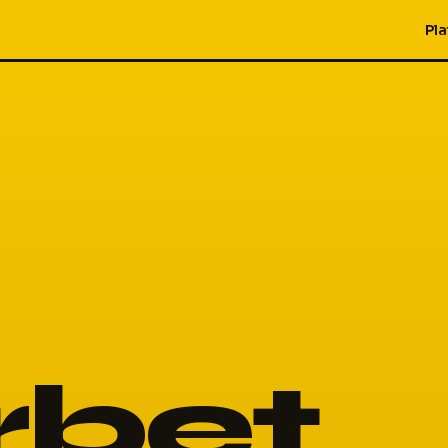
Pl
rbet