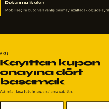
Dokunmatik alan
Mobil seçim butonları yanlış basmayı azaltacak ölçüde ayrıl
AKIŞ
Kayıttan kupon
onayına dört
basamak
Adımlar kısa tutulmuş, sıralama sabittir.