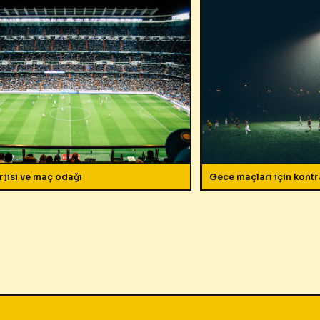
rjisi ve maç odağı
Gece maçları için kontr