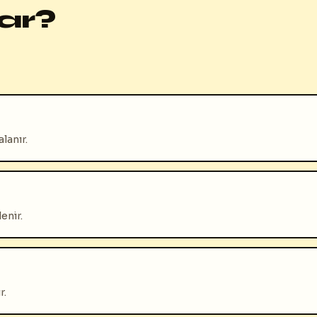
ar?
lanır.
enir.
r.