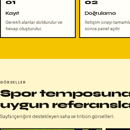
Kayıt
Doğrulama
Gerekli alanlar doldurulur ve
İletişim onayı tamaml
hesap oluşturulur.
sonra panel açılır.
GÖRSELLER
Spor temposun
uygun referansla
Sayfa içeriğini destekleyen saha ve tribün görselleri.