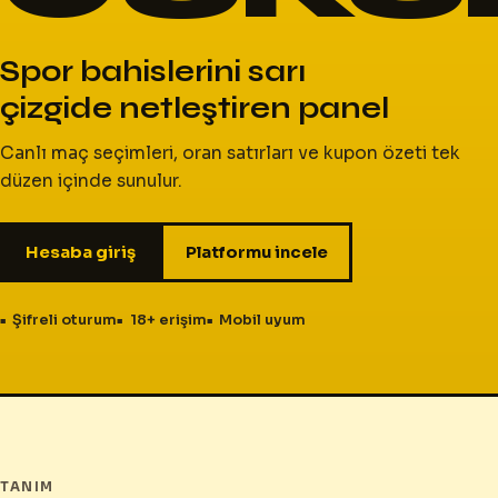
Spor bahislerini sarı
çizgide netleştiren panel
Canlı maç seçimleri, oran satırları ve kupon özeti tek
düzen içinde sunulur.
Hesaba giriş
Platformu incele
Şifreli oturum
18+ erişim
Mobil uyum
TANIM