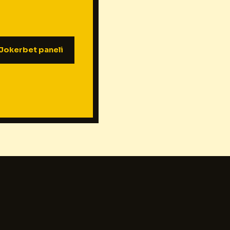
Jokerbet paneli