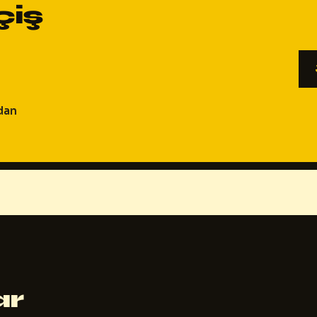
çiş
ndan
ar