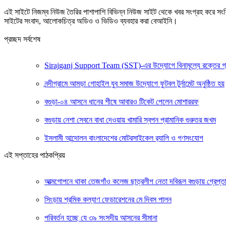
এই সাইটে নিজম্ব নিউজ তৈরির পাশাপাশি বিভিন্ন নিউজ সাইট থেকে খবর সংগ্রহ করে সং
সাইটের সংবাদ, আলোকচিত্র অডিও ও ভিডিও ব্যবহার করা বেআইনি।
প্রচ্ছদ সর্বশেষ
Sirajganj Support Team (SST)-এর উদ্যোগে বিনামূল্যে রক্তের গ্রুপ ন
নন্দীগ্রামে আমড়া গোহাইল যুব সমাজ উদ্যোগে ফুটবল টুর্নামেন্ট অনুষ্ঠিত হয়
বগুড়া-০৪ আসনে ধানের শীষে আবারও টিকেট পেলেন মোশাররফ
বগুড়ায় নেশা সেবনে বাধা দেওয়ায় খামারি স্বপন প্রামানিক গুরুতর জখম
ইসলামী আন্দোলন বাংলাদেশের মোটরসাইকেল র‍্যালি ও গণসংযোগ
এই সপ্তাহের পাঠকপ্রিয়
আত্মগোপনে থাকা তেজগাঁও কলেজ ছাত্রলীগ নেতা দবিরূল বগুড়ায় গ্রেপ্ত
সিংড়ায় শ্রমিক কল্যাণ ফেডারেশনের মে দিবস পালন
পরিবর্তন হচ্ছে যে ৩৯ সংসদীয় আসনের সীমানা