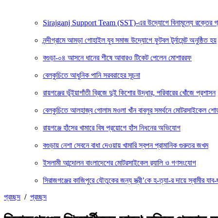
Sirajganj Support Team (SST)-এর উদ্যোগে বিনামূল্যে রক্তের গ্রুপ ন
নন্দীগ্রামে আমড়া গোহাইল যুব সমাজ উদ্যোগে ফুটবল টুর্নামেন্ট অনুষ্ঠিত হয়
বগুড়া-০৪ আসনে ধানের শীষে আবারও টিকেট পেলেন মোশাররফ
বেলকুচিতে আধুনিক পানি সরবরাহের সূচনা
রায়গঞ্জের ভূঁইয়াগাঁতী ব্রিজে দুই কিশোর উদ্ধার, পরিবারের খোঁজে প্রশাসন
বেলকুচিতে আলহাজ্ব গোলাম মওলা খাঁন বাবলুর সমর্থনে মোটরসাইকেল শ
রায়গঞ্জে হাঁসের খামারে বিষ প্রয়োগে হাঁস নিধনের অভিযোগ
বগুড়ায় নেশা সেবনে বাধা দেওয়ায় খামারি স্বপন প্রামানিক গুরুতর জখম
ইসলামী আন্দোলন বাংলাদেশের মোটরসাইকেল র‍্যালি ও গণসংযোগ
সিরাজগঞ্জের কাজিপুরে যৌতুকের জন্য স্ত্রী’কে হ-ত্যা-র দায়ে স্বামীর যাব-জ
প্রচ্ছদ
/
প্রচ্ছদ