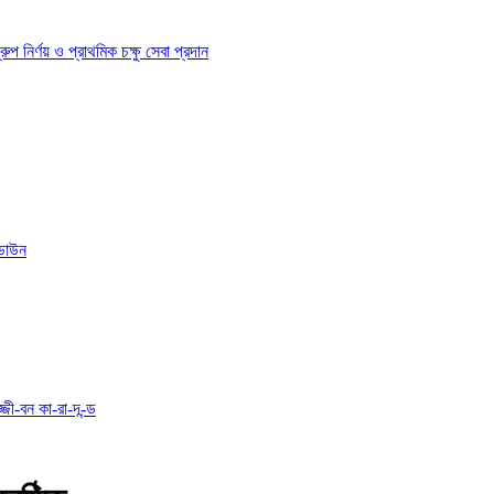
ির্ণয় ও প্রাথমিক চক্ষু সেবা প্রদান
োডাউন
্জী-বন কা-রা-দ-ন্ড