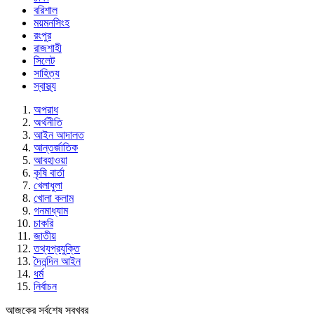
বরিশাল
ময়মনসিংহ
রংপুর
রাজশাহী
সিলেট
সাহিত্য
স্বাস্থ্য
অপরাধ
অর্থনীতি
আইন আদালত
আন্তর্জাতিক
আবহাওয়া
কৃষি বার্তা
খেলাধুলা
খোলা কলাম
গনমাধ্যাম
চাকরি
জাতীয়
তথ্যপ্রযুক্তি
দৈনন্দিন আইন
ধর্ম
নির্বাচন
আজকের সর্বশেষ সবখবর