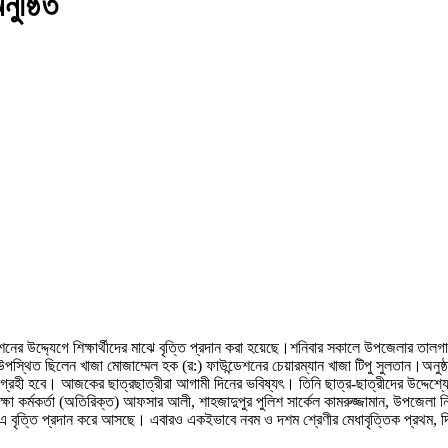
নুষ্ঠিত
নের উদ্দ্যেগে শিক্ষার্থীদের মাঝে বৃত্তি প্রদান করা হয়েছে।শনিবার সকালে উপজেলার তাল
াবে উপস্থিত ছিলেন খাজা মোজাম্মেল হক (র:) ফাউন্ডেশনের চেয়ারম্যান খাজা টিপু সুলতান।অনুষ
গ্রহী হবে। আজকের ছাত্রছাত্রীরা আগামী দিনের ভবিষ্যৎ। তিনি ছাত্র-ছাত্রীদের উদ্দেশ্যে 
মকর্তা (অতিরিক্ত) আফসার আলী, শাহজাদুপুর পুলিশ সার্কেল কামরুজ্জামান, উপজেলা নির্বাহী
 এ বৃত্তি প্রদান করে আসছে। এবারও একইভাবে নবম ও দশম শ্রেণীর মেধাবৃত্তিক প্রথম, দ্বিতী