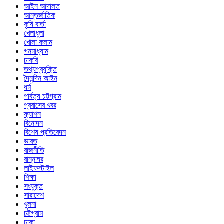
আইন আদালত
আন্তর্জাতিক
কৃষি বার্তা
খেলাধুলা
খোলা কলাম
গনমাধ্যাম
চাকরি
তথ্যপ্রযুক্তি
দৈনন্দিন আইন
ধর্ম
পার্বত্য চট্টগ্রাম
প্রবাসের খবর
ফ্যাশন
বিনোদন
বিশেষ প্রতিবেদন
ভারত
রাজনীতি
রান্নাঘর
লাইফস্টাইল
শিক্ষা
সংযুক্ত
সারাদেশ
খুলনা
চট্টগ্রাম
ঢাকা