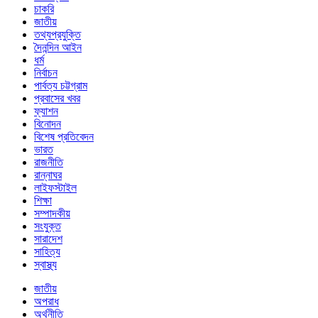
চাকরি
জাতীয়
তথ্যপ্রযুক্তি
দৈনন্দিন আইন
ধর্ম
নির্বাচন
পার্বত্য চট্টগ্রাম
প্রবাসের খবর
ফ্যাশন
বিনোদন
বিশেষ প্রতিবেদন
ভারত
রাজনীতি
রান্নাঘর
লাইফস্টাইল
শিক্ষা
সম্পাদকীয়
সংযুক্ত
সারাদেশ
সাহিত্য
স্বাস্থ্য
জাতীয়
অপরাধ
অর্থনীতি