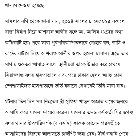
খালাস দেওয়া হয়েছে।
মামলার নথি থেকে জানা যায়, ২০১৪ সালের ৮ সেপ্টেম্বর সকালে
রাস্তা নির্মাণ নিয়ে আশরাফ আলীর সঙ্গে আ. আলিম গংদের কথা
কাটাকাটি হয়। পরে তারা পূর্বপরিকল্পিতভাবে লোহার রড, লাঠি ও
কাঠের বাটাম দিয়ে আশরাফ আলীর ওপর হামলা চালান। এতে তার
মাথায় গুরুতর আঘাত লাগে। স্থানীয়রা তাকে উদ্ধার করে প্রথমে
সিরাজগঞ্জ সদর হাসপাতালে এবং পরে ঢাকার হেলথ অ্যান্ড হোম
স্পেশালাইজড হাসপাতালে ভর্তি করালে সেখানেই তিনি মারা যান।
ঘটনার তিন দিন পর নিহতের স্ত্রী সুফিয়া খাতুন অজ্ঞাত কয়েকজনকে
আসামি করে মামলা দায়ের করেন। মামলার তদন্ত কর্মকর্তা সিরাজগঞ্জ
সদর থানার উপপরিদর্শক (এসআই) ফারুক হোসেন পরবর্তীতে
আসামিদের বিরুদ্ধে আদালতে চার্জশিট জমা দেন। দীর্ঘ শুনানি শেষে