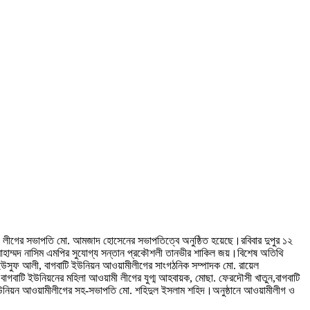
ামী লীগের সভাপতি মো. আমজাদ হোসেনের সভাপতিত্বে অনুষ্ঠিত হয়েছে।রবিবার দুপুর ১২
য়াত মোহাম্মদ নাসিম এমপির সুযোগ্য সন্তান প্রকৌশলী তানভীর শাকিল জয়।বিশেষ অতিথি
উসুফ আলী, বাগবাটি ইউনিয়ন আওয়ামীলীগের সাংগঠনিক সম্পাদক মো. রায়েল
াগবাটি ইউনিয়নের মহিলা আওয়ামী লীগের যুগ্ম আহবায়ক, মোছা. ফেরদৌসী খাতুন,বাগবাটি
ি ইউনিয়ন আওয়ামীলীগের সহ-সভাপতি মো. শহিদুল ইসলাম শহিদ।অনুষ্ঠানে আওয়ামীলীগ ও