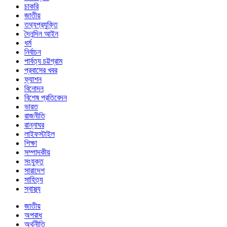
চাকরি
জাতীয়
তথ্যপ্রযুক্তি
দৈনন্দিন আইন
ধর্ম
নির্বাচন
পার্বত্য চট্টগ্রাম
প্রবাসের খবর
ফ্যাশন
বিনোদন
বিশেষ প্রতিবেদন
ভারত
রাজনীতি
রান্নাঘর
লাইফস্টাইল
শিক্ষা
সম্পাদকীয়
সংযুক্ত
সারাদেশ
সাহিত্য
স্বাস্থ্য
জাতীয়
অপরাধ
অর্থনীতি