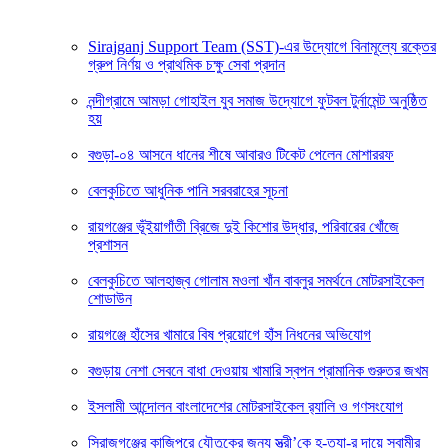
Sirajganj Support Team (SST)-এর উদ্যোগে বিনামূল্যে রক্তের
গ্রুপ নির্ণয় ও প্রাথমিক চক্ষু সেবা প্রদান
নন্দীগ্রামে আমড়া গোহাইল যুব সমাজ উদ্যোগে ফুটবল টুর্নামেন্ট অনুষ্ঠিত
হয়
বগুড়া-০৪ আসনে ধানের শীষে আবারও টিকেট পেলেন মোশাররফ
বেলকুচিতে আধুনিক পানি সরবরাহের সূচনা
রায়গঞ্জের ভূঁইয়াগাঁতী ব্রিজে দুই কিশোর উদ্ধার, পরিবারের খোঁজে
প্রশাসন
বেলকুচিতে আলহাজ্ব গোলাম মওলা খাঁন বাবলুর সমর্থনে মোটরসাইকেল
শোডাউন
রায়গঞ্জে হাঁসের খামারে বিষ প্রয়োগে হাঁস নিধনের অভিযোগ
বগুড়ায় নেশা সেবনে বাধা দেওয়ায় খামারি স্বপন প্রামানিক গুরুতর জখম
ইসলামী আন্দোলন বাংলাদেশের মোটরসাইকেল র‍্যালি ও গণসংযোগ
সিরাজগঞ্জের কাজিপুরে যৌতুকের জন্য স্ত্রী’কে হ-ত্যা-র দায়ে স্বামীর