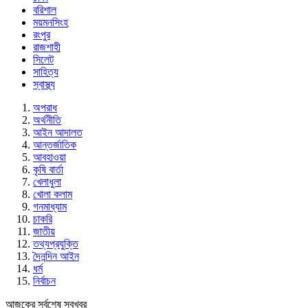
বরিশাল
ময়মনসিংহ
রংপুর
রাজশাহী
সিলেট
সাহিত্য
স্বাস্থ্য
অপরাধ
অর্থনীতি
আইন আদালত
আন্তর্জাতিক
আবহাওয়া
কৃষি বার্তা
খেলাধুলা
খোলা কলাম
গনমাধ্যাম
চাকরি
জাতীয়
তথ্যপ্রযুক্তি
দৈনন্দিন আইন
ধর্ম
নির্বাচন
আজকের সর্বশেষ সবখবর