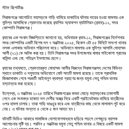
স্টাফ রিপোর্টারঃ
সিরাজগঞ্জে আলোচিত মহাসড়কে গাড়ি থামিয়ে ডাকাতির ঘটনায় দায়ের হওয়া মামলার এক
সন্দিগ্ধ আসামিকে গ্রেফতার করেছে র‌্যাপিড অ্যাকশন ব্যাটালিয়ন (র‌্যাব)-১২, সদর
কোম্পানি সিরাজগঞ্জ।
র‌্যাবের এক সংবাদ বিজ্ঞপ্তিতে জানানো হয়, অধিনায়ক র‌্যাব-১২, সিরাজগঞ্জের নির্দেশনায়
সদর কোম্পানির একটি বিশেষ দল ৭ অক্টোবর ২০২৫, বিকেল ৩টা ৫৫ মিনিটে সলংগা থানার
নলকা এলাকায় অভিযান পরিচালনা করে। অভিযানে মামলার এক সন্দিগ্ধ আসামি মোহাম্মদ
আলী (২১) কে আটক করা হয়। তিনি সিরাজগঞ্জ সদর উপজেলার খামার পাইকোশা গ্রামের
বাসিন্দা এবং মো. শহিদুল ইসলামের ছেলে।
র‌্যাবের তথ্যমতে, গ্রেফতারকৃত মোহাম্মদ আলীর বিরুদ্ধে সিরাজগঞ্জসহ দেশের বিভিন্ন
স্থানে ডাকাতি ও দস্যুতার অভিযোগে মোট সাতটি মামলা রয়েছে। তাকে প্রাথমিক
জিজ্ঞাসাবাদ শেষে পরবর্তী আইনানুগ ব্যবস্থা গ্রহণের জন্য যমুনা সেতু পশ্চিম থানায়
হস্তান্তর করা হয়েছে।
উল্লেখ্য, ৩ অক্টোবর ২০২৫ তারিখে সিরাজগঞ্জের কড্ডা মোড়ে মহাসড়কের ঢাকাগামী
লেনে এক সংঘবদ্ধ ডাকাত দল দেশীয় অস্ত্র নিয়ে একটি প্রাইভেটকার থামিয়ে যাত্রীদের
ওপর হামলা চালায়। তারা গাড়ি ভাঙচুর করে এবং যাত্রীদের কাছ থেকে মালামাল লুট করে
নেয়। এ ঘটনায় অন্তত ৪ থেকে ৫ জন আহত হন।
ঘটনাটি ভিডিও আকারে সামাজিক যোগাযোগমাধ্যমে ছড়িয়ে পড়লে দেশজুড়ে ব্যাপক
আলোচনার সৃষ্টি হয়। পরদিন ৫ অক্টোবর যমুনা সেতু পশ্চিম থানায় এ বিষয়ে একটি মামলা