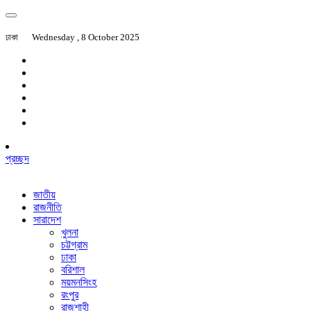
ঢাকা
Wednesday , 8 October 2025
প্রচ্ছদ
জাতীয়
রাজনীতি
সারাদেশ
খুলনা
চট্টগ্রাম
ঢাকা
বরিশাল
ময়মনসিংহ
রংপুর
রাজশাহী