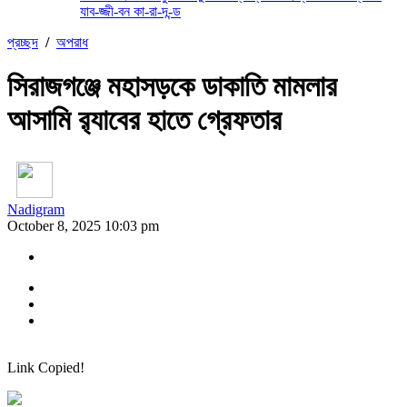
যাব-জ্জী-বন কা-রা-দ-ন্ড
প্রচ্ছদ
/
অপরাধ
সিরাজগঞ্জে মহাসড়কে ডাকাতি মামলার
আসামি র‌্যাবের হাতে গ্রেফতার
Nadigram
October 8, 2025 10:03 pm
Link Copied!