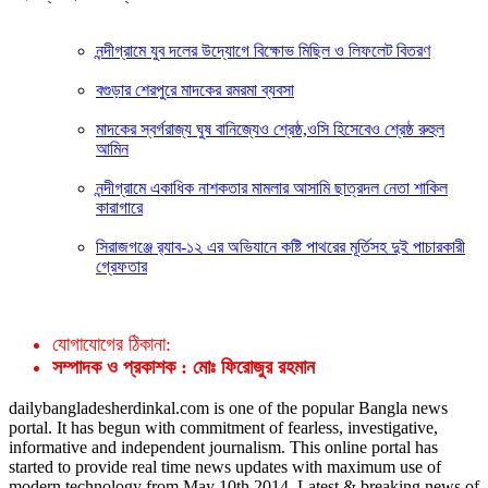
নন্দীগ্রামে যুব দলের উদ্যোগে বিক্ষোভ মিছিল ও লিফলেট বিতরণ
বগুড়ার শেরপুরে মাদকের রমরমা ব্যবসা
মাদকের স্বর্গরাজ্য ঘুষ বানিজ্যেও শ্রেষ্ঠ,ওসি হিসেবেও শ্রেষ্ঠ রুহুল
আমিন
নন্দীগ্রামে একাধিক নাশকতার মামলার আসামি ছাত্রদল নেতা শাকিল
কারাগারে
সিরাজগঞ্জে র‍্যাব-১২ এর অভিযানে কষ্টি পাথরের মূর্তিসহ দুই পাচারকারী
গ্রেফতার
যোগাযোগের ঠিকানা:
সম্পাদক ও প্রকাশক : মোঃ ফিরোজুর রহমান
dailybangladesherdinkal.com is one of the popular Bangla news
portal. It has begun with commitment of fearless, investigative,
informative and independent journalism. This online portal has
started to provide real time news updates with maximum use of
modern technology from May 10th 2014. Latest & breaking news of