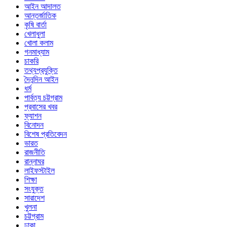
আইন আদালত
আন্তর্জাতিক
কৃষি বার্তা
খেলাধুলা
খোলা কলাম
গনমাধ্যাম
চাকরি
তথ্যপ্রযুক্তি
দৈনন্দিন আইন
ধর্ম
পার্বত্য চট্টগ্রাম
প্রবাসের খবর
ফ্যাশন
বিনোদন
বিশেষ প্রতিবেদন
ভারত
রাজনীতি
রান্নাঘর
লাইফস্টাইল
শিক্ষা
সংযুক্ত
সারাদেশ
খুলনা
চট্টগ্রাম
ঢাকা