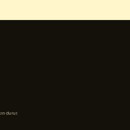
kın durur.