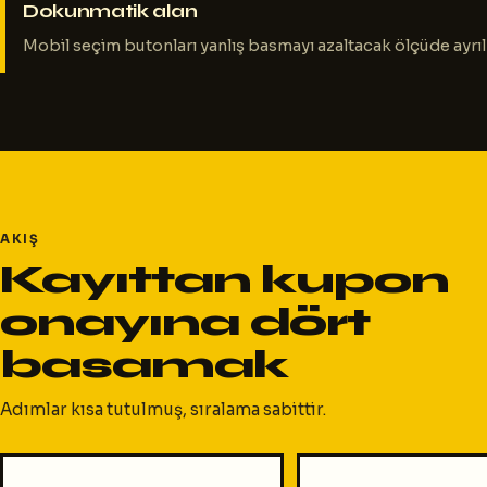
Dokunmatik alan
Mobil seçim butonları yanlış basmayı azaltacak ölçüde ayrıl
AKIŞ
Kayıttan kupon
onayına dört
basamak
Adımlar kısa tutulmuş, sıralama sabittir.