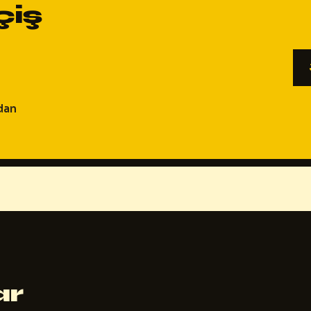
çiş
ndan
ar