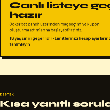
Canlı listeye ge
hazır
Jokerbet paneli üzerinden maç seçimi ve kupon
oluşturma adımlarına başlayabilirsiniz.
18 yaş sınırı geçerlidir · Limitlerinizi hesap ayarları
tanımlayın
DESTEK
Kısa yanıtlı sorul