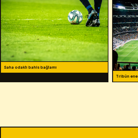
Saha odaklı bahis bağlamı
Tribün ene