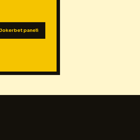
Jokerbet paneli