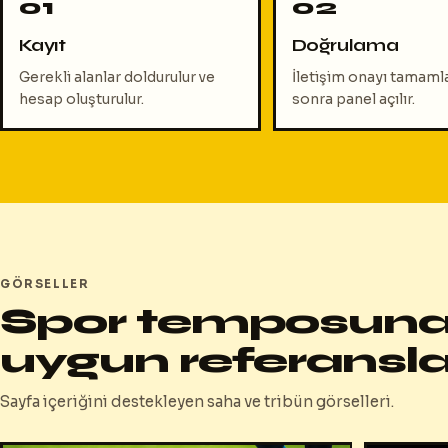
Kayıt
Doğrulama
Gerekli alanlar doldurulur ve
İletişim onayı tamaml
hesap oluşturulur.
sonra panel açılır.
GÖRSELLER
Spor temposun
uygun referansla
Sayfa içeriğini destekleyen saha ve tribün görselleri.