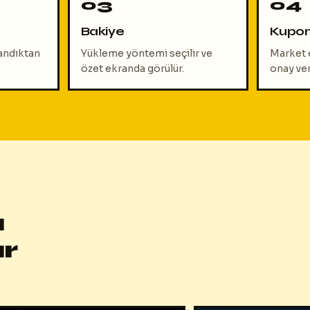
Bakiye
Kupo
andıktan
Yükleme yöntemi seçilir ve
Market ek
özet ekranda görülür.
onay veri
a
r