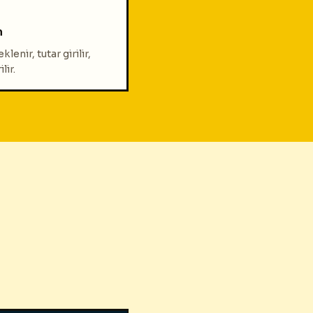
n
lenir, tutar girilir,
lir.