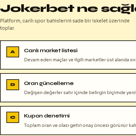
Jokerbet ne sağl
Platform, canlı spor bahislerini sade bir iskelet üzerinde
toplar.
Canlı market listesi
A
Devam eden maçlar ve ilgili marketler üst alanda sıra
Oran güncelleme
B
Değişen değerler satır içinde belirgin biçimde yenil
Kupon denetimi
C
Toplam oran ve olası getiri onay öncesi görünür kalı