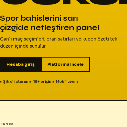
Spor bahislerini sarı
çizgide netleştiren panel
Canlı maç seçimleri, oran satırları ve kupon özeti tek
düzen içinde sunulur.
Hesaba giriş
Platformu incele
Şifreli oturum
18+ erişim
Mobil uyum
TANIM