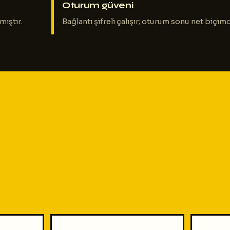
Oturum güveni
mıştır.
Bağlantı şifreli çalışır; oturum sonu net biçimd