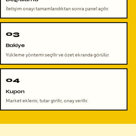
İletişim onayı tamamlandıktan sonra panel açılır.
Bakiye
Yükleme yöntemi seçilir ve özet ekranda görülür.
Kupon
Market eklenir, tutar girilir, onay verilir.