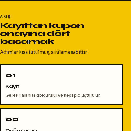
AKIŞ
Kayıttan kupon
onayına dört
basamak
Adımlar kısa tutulmuş, sıralama sabittir.
Kayıt
Gerekli alanlar doldurulur ve hesap oluşturulur.
Doğrulama