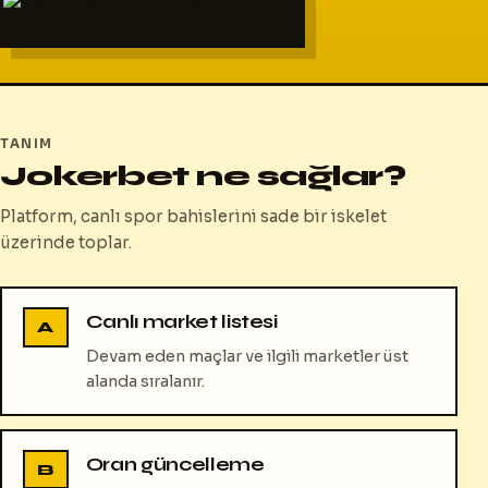
TANIM
Jokerbet ne sağlar?
Platform, canlı spor bahislerini sade bir iskelet
üzerinde toplar.
Canlı market listesi
A
Devam eden maçlar ve ilgili marketler üst
alanda sıralanır.
Oran güncelleme
B