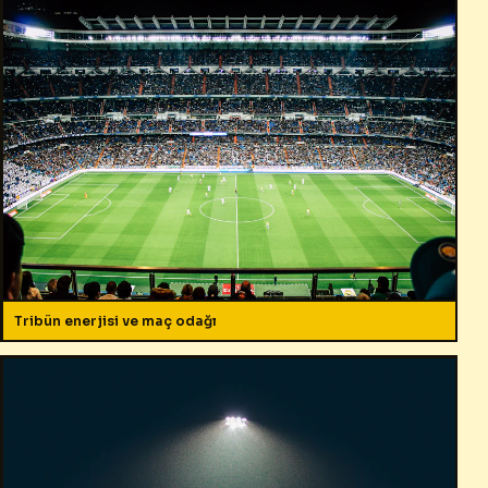
Tribün enerjisi ve maç odağı