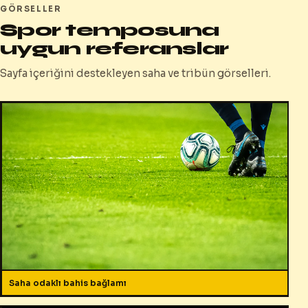
GÖRSELLER
Spor temposuna
uygun referanslar
Sayfa içeriğini destekleyen saha ve tribün görselleri.
Saha odaklı bahis bağlamı