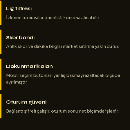
Lig filtresi
İzlenen turnuvalar öncelikli konuma alınabilir.
Skor bandı
Anlık skor ve dakika bilgisi market satırına yakın durur.
Dokunmatik alan
Mobil seçim butonları yanlış basmayı azaltacak ölçüde
ayrılmıştır.
Oturum güveni
Bağlantı şifreli çalışır; oturum sonu net biçimde işlenir.