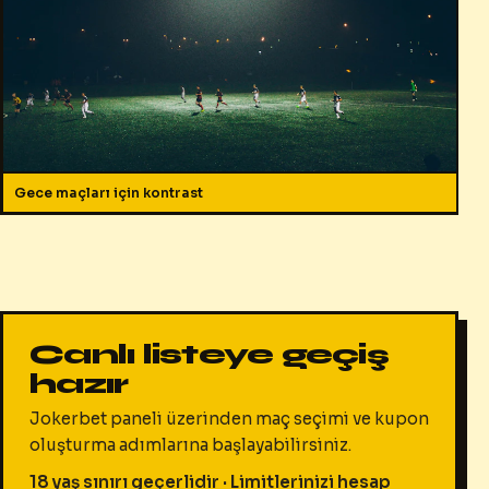
Gece maçları için kontrast
Canlı listeye geçiş
hazır
Jokerbet paneli üzerinden maç seçimi ve kupon
oluşturma adımlarına başlayabilirsiniz.
18 yaş sınırı geçerlidir · Limitlerinizi hesap