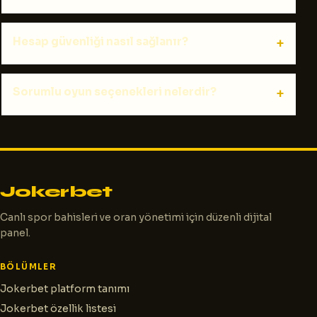
Hesap güvenliği nasıl sağlanır?
Sorumlu oyun seçenekleri nelerdir?
Jokerbet
Canlı spor bahisleri ve oran yönetimi için düzenli dijital
panel.
BÖLÜMLER
Jokerbet platform tanımı
Jokerbet özellik listesi