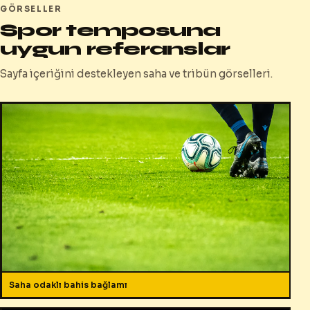
GÖRSELLER
Spor temposuna
uygun referanslar
Sayfa içeriğini destekleyen saha ve tribün görselleri.
Saha odaklı bahis bağlamı