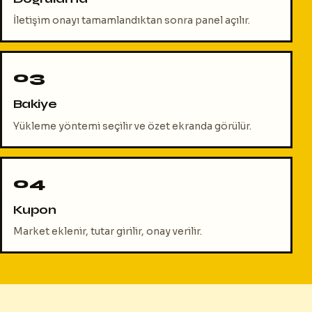
İletişim onayı tamamlandıktan sonra panel açılır.
Bakiye
Yükleme yöntemi seçilir ve özet ekranda görülür.
Kupon
Market eklenir, tutar girilir, onay verilir.