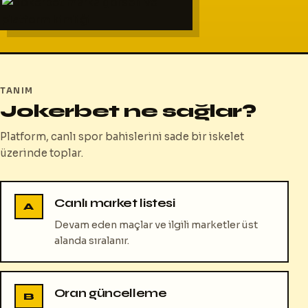
TANIM
Jokerbet ne sağlar?
Platform, canlı spor bahislerini sade bir iskelet
üzerinde toplar.
Canlı market listesi
A
Devam eden maçlar ve ilgili marketler üst
alanda sıralanır.
Oran güncelleme
B