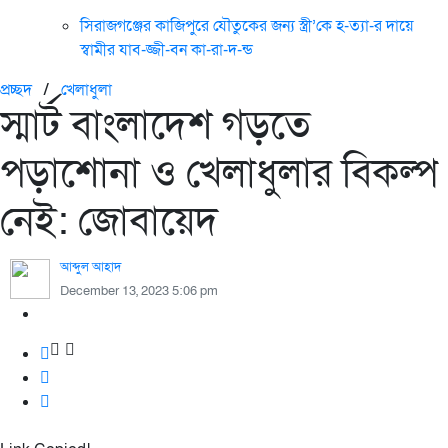
সিরাজগঞ্জের কাজিপুরে যৌতুকের জন্য স্ত্রী’কে হ-ত্যা-র দায়ে
স্বামীর যাব-জ্জী-বন কা-রা-দ-ন্ড
প্রচ্ছদ
/
খেলাধুলা
স্মার্ট বাংলাদেশ গড়তে
পড়াশোনা ও খেলাধুলার বিকল্প
নেই: জোবায়েদ
আব্দুল আহাদ
December 13, 2023 5:06 pm