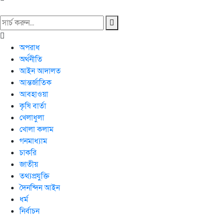
অপরাধ
অর্থনীতি
আইন আদালত
আন্তর্জাতিক
আবহাওয়া
কৃষি বার্তা
খেলাধুলা
খোলা কলাম
গনমাধ্যাম
চাকরি
জাতীয়
তথ্যপ্রযুক্তি
দৈনন্দিন আইন
ধর্ম
নির্বাচন