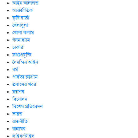
আইন আদালত
আন্তর্জাতিক
কৃষি বার্তা
খেলাধুলা
খোলা কলাম
গনমাধ্যাম
চাকরি
তথ্যপ্রযুক্তি
দৈনন্দিন আইন
ধর্ম
পার্বত্য চট্টগ্রাম
প্রবাসের খবর
ফ্যাশন
বিনোদন
বিশেষ প্রতিবেদন
ভারত
রাজনীতি
রান্নাঘর
লাইফস্টাইল