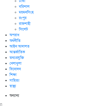
ঢাকা
বরিশাল
ময়মনসিংহ
রংপুর
রাজশাহী
সিলেট
অপরাধ
অর্থনীতি
আইন আদালত
আন্তর্জাতিক
তথ্যপ্রযুক্তি
খেলাধুলা
বিনোদন
শিক্ষা
সাহিত্য
স্বাস্থ্য
অন্যান্য