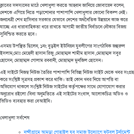
ক্লাবের সদস্যদের মাঠে খেলাধুলা করতে আহ্বান জানিয়ে জোবায়েদ বলেন,
দেশকে এগিয়ে নিতে পড়াশোনার পাশাপাশি খেলাধুলার কোনো বিকল্প নেই।
জননেত্রী শেখ হাসিনার সরকার যেভাবে দেশের অর্থনৈতিক উন্নয়নে কাজ করে
যাচ্ছে এর ধারাবাহিকতা ধরে রাখতে আগামী জাতীয় নির্বাচনে নৌকার বিজয়
সুনিশ্চিত করতে হবে।
এসময় উপস্থিত ছিলেন, ১নং বুড়ইল ইউনিয়ন যুবলীগের সাংগঠনিক জহুরুল
ইসলাম,মোঃ মেহেদী হাসান রিজু ,মোহাম্মদ শামীম হাসান ,মোহাম্মদ সবুর
হোসেন, মোহাম্মদ গোলাম রব্বানী, মোহাম্মদ মুনজিল হোসেন।
এই সাইটে নিজম্ব নিউজ তৈরির পাশাপাশি বিভিন্ন নিউজ সাইট থেকে খবর সংগ্রহ
করে সংশ্লিষ্ট সূত্রসহ প্রকাশ করে থাকি। তাই কোন খবর নিয়ে আপত্তি বা
অভিযোগ থাকলে সংশ্লিষ্ট নিউজ সাইটের কর্তৃপক্ষের সাথে যোগাযোগ করার
অনুরোধ রইলো।বিনা অনুমতিতে এই সাইটের সংবাদ, আলোকচিত্র অডিও ও
ভিডিও ব্যবহার করা বেআইনি।
খেলাধুলা সর্বশেষ
নন্দীগ্রামে আমড়া গোহাইল যুব সমাজ উদ্যোগে ফুটবল টুর্নামেন্ট