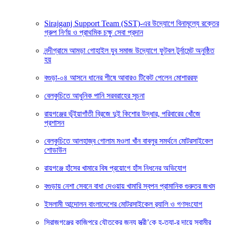
Sirajganj Support Team (SST)-এর উদ্যোগে বিনামূল্যে রক্তের
গ্রুপ নির্ণয় ও প্রাথমিক চক্ষু সেবা প্রদান
নন্দীগ্রামে আমড়া গোহাইল যুব সমাজ উদ্যোগে ফুটবল টুর্নামেন্ট অনুষ্ঠিত
হয়
বগুড়া-০৪ আসনে ধানের শীষে আবারও টিকেট পেলেন মোশাররফ
বেলকুচিতে আধুনিক পানি সরবরাহের সূচনা
রায়গঞ্জের ভূঁইয়াগাঁতী ব্রিজে দুই কিশোর উদ্ধার, পরিবারের খোঁজে
প্রশাসন
বেলকুচিতে আলহাজ্ব গোলাম মওলা খাঁন বাবলুর সমর্থনে মোটরসাইকেল
শোডাউন
রায়গঞ্জে হাঁসের খামারে বিষ প্রয়োগে হাঁস নিধনের অভিযোগ
বগুড়ায় নেশা সেবনে বাধা দেওয়ায় খামারি স্বপন প্রামানিক গুরুতর জখম
ইসলামী আন্দোলন বাংলাদেশের মোটরসাইকেল র‍্যালি ও গণসংযোগ
সিরাজগঞ্জের কাজিপুরে যৌতুকের জন্য স্ত্রী’কে হ-ত্যা-র দায়ে স্বামীর