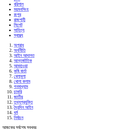
বরিশাল
ময়মনসিংহ
রংপুর
রাজশাহী
সিলেট
সাহিত্য
স্বাস্থ্য
অপরাধ
অর্থনীতি
আইন আদালত
আন্তর্জাতিক
আবহাওয়া
কৃষি বার্তা
খেলাধুলা
খোলা কলাম
গনমাধ্যাম
চাকরি
জাতীয়
তথ্যপ্রযুক্তি
দৈনন্দিন আইন
ধর্ম
নির্বাচন
আজকের সর্বশেষ সবখবর