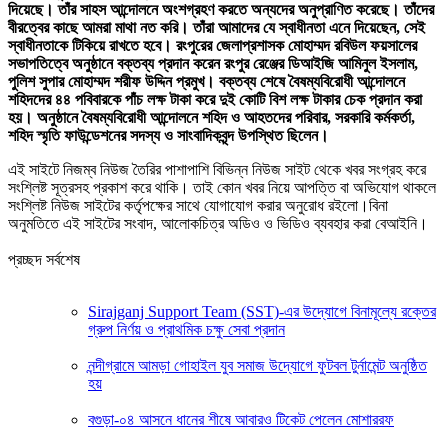
দিয়েছে। তাঁর সাহস আন্দোলনে অংশগ্রহণ করতে অন্যদের অনুপ্রাণিত করেছে। তাঁদের
বীরত্বের কাছে আমরা মাথা নত করি। তাঁরা আমাদের যে স্বাধীনতা এনে দিয়েছেন, সেই
স্বাধীনতাকে টিকিয়ে রাখতে হবে। রংপুরের জেলাপ্রশাসক মোহাম্মদ রবিউল ফয়সালের
সভাপতিত্বে অনুষ্ঠানে বক্তব্য প্রদান করেন রংপুর রেঞ্জের ডিআইজি আমিনুল ইসলাম,
পুলিশ সুপার মোহাম্মদ শরীফ উদ্দিন প্রমুখ। বক্তব্য শেষে বৈষম্যবিরোধী আন্দোলনে
শহিদদের ৪৪ পবিবারকে পাঁচ লক্ষ টাকা করে দুই কোটি বিশ লক্ষ টাকার চেক প্রদান করা
হয়। অনুষ্ঠানে বৈষম্যবিরোধী আন্দোলনে শহিদ ও আহতদের পরিবার, সরকারি কর্মকর্তা,
শহিদ স্মৃতি ফাউন্ডেশনের সদস্য ও সাংবাদিকবৃন্দ উপস্থিত ছিলেন।
এই সাইটে নিজম্ব নিউজ তৈরির পাশাপাশি বিভিন্ন নিউজ সাইট থেকে খবর সংগ্রহ করে
সংশ্লিষ্ট সূত্রসহ প্রকাশ করে থাকি। তাই কোন খবর নিয়ে আপত্তি বা অভিযোগ থাকলে
সংশ্লিষ্ট নিউজ সাইটের কর্তৃপক্ষের সাথে যোগাযোগ করার অনুরোধ রইলো।বিনা
অনুমতিতে এই সাইটের সংবাদ, আলোকচিত্র অডিও ও ভিডিও ব্যবহার করা বেআইনি।
প্রচ্ছদ সর্বশেষ
Sirajganj Support Team (SST)-এর উদ্যোগে বিনামূল্যে রক্তের
গ্রুপ নির্ণয় ও প্রাথমিক চক্ষু সেবা প্রদান
নন্দীগ্রামে আমড়া গোহাইল যুব সমাজ উদ্যোগে ফুটবল টুর্নামেন্ট অনুষ্ঠিত
হয়
বগুড়া-০৪ আসনে ধানের শীষে আবারও টিকেট পেলেন মোশাররফ