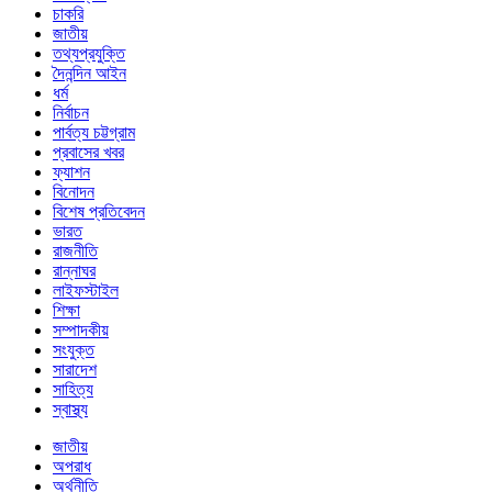
চাকরি
জাতীয়
তথ্যপ্রযুক্তি
দৈনন্দিন আইন
ধর্ম
নির্বাচন
পার্বত্য চট্টগ্রাম
প্রবাসের খবর
ফ্যাশন
বিনোদন
বিশেষ প্রতিবেদন
ভারত
রাজনীতি
রান্নাঘর
লাইফস্টাইল
শিক্ষা
সম্পাদকীয়
সংযুক্ত
সারাদেশ
সাহিত্য
স্বাস্থ্য
জাতীয়
অপরাধ
অর্থনীতি