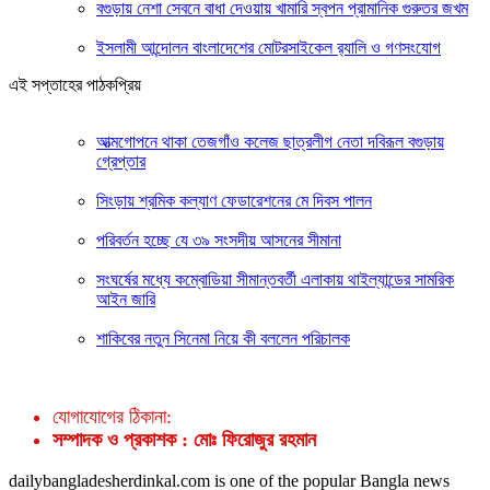
বগুড়ায় নেশা সেবনে বাধা দেওয়ায় খামারি স্বপন প্রামানিক গুরুতর জখম
ইসলামী আন্দোলন বাংলাদেশের মোটরসাইকেল র‍্যালি ও গণসংযোগ
এই সপ্তাহের পাঠকপ্রিয়
আত্মগোপনে থাকা তেজগাঁও কলেজ ছাত্রলীগ নেতা দবিরূল বগুড়ায়
গ্রেপ্তার
সিংড়ায় শ্রমিক কল্যাণ ফেডারেশনের মে দিবস পালন
পরিবর্তন হচ্ছে যে ৩৯ সংসদীয় আসনের সীমানা
সংঘর্ষের মধ্যে কম্বোডিয়া সীমান্তবর্তী এলাকায় থাইল্যান্ডের সামরিক
আইন জারি
শাকিবের নতুন সিনেমা নিয়ে কী বললেন পরিচালক
যোগাযোগের ঠিকানা:
সম্পাদক ও প্রকাশক : মোঃ ফিরোজুর রহমান
dailybangladesherdinkal.com is one of the popular Bangla news