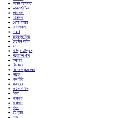
আইন আদালত
আন্তর্জাতিক
কৃষি বার্তা
খেলাধুলা
খোলা কলাম
গনমাধ্যাম
চাকরি
তথ্যপ্রযুক্তি
দৈনন্দিন আইন
ধর্ম
পার্বত্য চট্টগ্রাম
প্রবাসের খবর
ফ্যাশন
বিনোদন
বিশেষ প্রতিবেদন
ভারত
রাজনীতি
রান্নাঘর
লাইফস্টাইল
শিক্ষা
সংযুক্ত
সারাদেশ
খুলনা
চট্টগ্রাম
ঢাকা