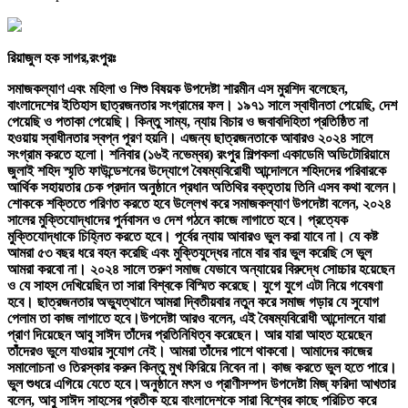
রিয়াজুল হক সাগর,রংপুরঃ
সমাজকল্যাণ এবং মহিলা ও শিশু বিষয়ক উপদেষ্টা শারমীন এস মুরশিদ বলেছেন,
বাংলাদেশের ইতিহাস ছাত্রজনতার সংগ্রামের ফল। ১৯৭১ সালে স্বাধীনতা পেয়েছি, দেশ
পেয়েছি ও পতাকা পেয়েছি। কিন্তু সাম্য, ন্যায় বিচার ও জবাবদিহিতা প্রতিষ্ঠিত না
হওয়ায় স্বাধীনতার স্বপ্ন পূরণ হয়নি। এজন্য ছাত্রজনতাকে আবারও ২০২৪ সালে
সংগ্রাম করতে হলো। শনিবার (১৬ই নভেম্বর) রংপুর শিল্পকলা একাডেমি অডিটোরিয়ামে
জুলাই শহিদ স্মৃতি ফাউন্ডেশনের উদ্যোগে বৈষম্যবিরোধী আন্দোলনে শহিদদের পরিবারকে
আর্থিক সহায়তার চেক প্রদান অনুষ্ঠানে প্রধান অতিথির বক্তৃতায় তিনি এসব কথা বলেন।
শোককে শক্তিতে পরিণত করতে হবে উল্লেখ করে সমাজকল্যাণ উপদেষ্টা বলেন, ২০২৪
সালের মুক্তিযোদ্ধাদের পুর্নবাসন ও দেশ গঠনে কাজে লাগাতে হবে। প্রত্যেক
মুক্তিযোদ্ধাকে চিহ্নিত করতে হবে। পূর্বের ন্যায় আবারও ভুল করা যাবে না। যে কষ্ট
আমরা ৫৩ বছর ধরে বহন করেছি এবং মুক্তিযুদ্ধের নামে বার বার ভুল করেছি সে ভুল
আমরা করবো না। ২০২৪ সালে তরুণ সমাজ যেভাবে অন্যায়ের বিরুদ্ধে সোচ্চার হয়েছেন
ও যে সাহস দেখিয়েছিন তা সারা বিশ্বকে বিস্মিত করেছে। যুগে যুগে এটা নিয়ে গবেষণা
হবে। ছাত্রজনতার অভ্যুত্থানে আমরা দ্বিতীয়বার নতুন করে সমাজ গড়ার যে সুযোগ
পেলাম তা কাজ লাগাতে হবে।উপদেষ্টা আরও বলেন, এই বৈষম্যবিরোধী আন্দোলনে যারা
প্রাণ দিয়েছেন আবু সাঈদ তাঁদের প্রতিনিধিত্ব করেছেন। আর যারা আহত হয়েছেন
তাঁদেরও ভুলে যাওয়ার সুযোগ নেই। আমরা তাঁদের পাশে থাকবো। আমাদের কাজের
সমালোচনা ও তিরস্কার করুন কিন্তু মুখ ফিরিয়ে নিবেন না। কাজ করতে ভুল হতে পারে।
ভুল শুধরে এগিয়ে যেতে হবে।অনুষ্ঠানে মৎস ও প্রাণীসম্পদ উপদেষ্টা মিজ্ ফরিদা আখতার
বলেন, আবু সাঈদ সাহসের প্রতীক হয়ে বাংলাদেশকে সারা বিশ্বের কাছে পরিচিত করে