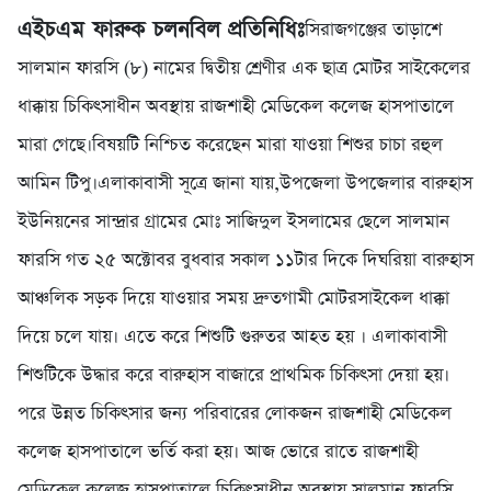
এইচএম ফারুক চলনবিল প্রতিনিধিঃ
সিরাজগঞ্জের তাড়াশে
সালমান ফারসি (৮) নামের দ্বিতীয় শ্রেণীর এক ছাত্র মোটর সাইকেলের
ধাক্কায় চিকিৎসাধীন অবস্থায় রাজশাহী মেডিকেল কলেজ হাসপাতালে
মারা গেছে।বিষয়টি নিশ্চিত করেছেন মারা যাওয়া শিশুর চাচা রহুল
আমিন টিপু।এলাকাবাসী সূত্রে জানা যায়,উপজেলা উপজেলার বারুহাস
ইউনিয়নের সান্দ্রার গ্রামের মোঃ সাজিদুল ইসলামের ছেলে সালমান
ফারসি গত ২৫ অক্টোবর বুধবার সকাল ১১টার দিকে দিঘরিয়া বারুহাস
আঞ্চলিক সড়ক দিয়ে যাওয়ার সময় দ্রুতগামী মোটরসাইকেল ধাক্কা
দিয়ে চলে যায়। এতে করে শিশুটি গুরুতর আহত হয় । এলাকাবাসী
শিশুটিকে উদ্ধার করে বারুহাস বাজারে প্রাথমিক চিকিৎসা দেয়া হয়।
পরে উন্নত চিকিৎসার জন্য পরিবারের লোকজন রাজশাহী মেডিকেল
কলেজ হাসপাতালে ভর্তি করা হয়। আজ ভোরে রাতে রাজশাহী
মেডিকেল কলেজ হাসপাতালে চিকিৎসাধীন অবস্থায় সালমান ফারসি