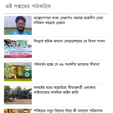
এই সপ্তাহের পাঠকপ্রিয়
আত্মগোপনে থাকা তেজগাঁও কলেজ ছাত্রলীগ নেতা
দবিরূল বগুড়ায় গ্রেপ্তার
সিংড়ায় শ্রমিক কল্যাণ ফেডারেশনের মে দিবস পালন
পরিবর্তন হচ্ছে যে ৩৯ সংসদীয় আসনের সীমানা
সংঘর্ষের মধ্যে কম্বোডিয়া সীমান্তবর্তী এলাকায়
থাইল্যান্ডের সামরিক আইন জারি
শাকিবের নতুন সিনেমা নিয়ে কী বললেন পরিচালক