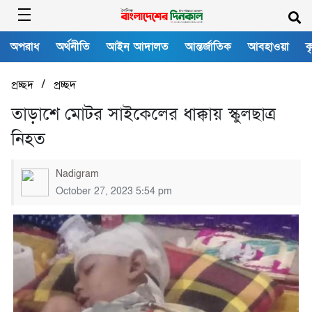
অপরাধ
অর্থনীতি
আইন আদালত
আন্তর্জাতিক
আবহাওয়া
ক
/
প্রচ্ছদ
প্রচ্ছদ
তাড়াশে মোটর সাইকেলের ধাক্কায় স্কুলছাত্র
নিহত
Nadigram
October 27, 2023 5:54 pm