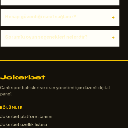
Hesap güvenliği nasıl sağlanır?
Sorumlu oyun seçenekleri nelerdir?
Jokerbet
Canlı spor bahisleri ve oran yönetimi için düzenli dijital
panel.
BÖLÜMLER
Jokerbet platform tanımı
Jokerbet özellik listesi