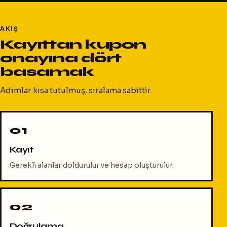
AKIŞ
Kayıttan kupon
onayına dört
basamak
Adımlar kısa tutulmuş, sıralama sabittir.
Kayıt
Gerekli alanlar doldurulur ve hesap oluşturulur.
Doğrulama