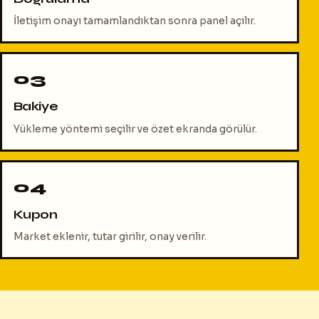
İletişim onayı tamamlandıktan sonra panel açılır.
Bakiye
Yükleme yöntemi seçilir ve özet ekranda görülür.
Kupon
Market eklenir, tutar girilir, onay verilir.