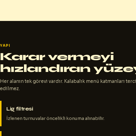
YAPI
Karar vermeyi
hızlandıran yüze
Her alanın tek görevi vardır. Kalabalık menü katmanları terc
edilmez.
Lig filtresi
İzlenen turnuvalar öncelikli konuma alınabilir.