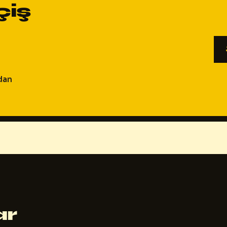
çiş
ndan
ar