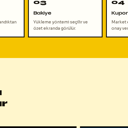
Bakiye
Kupo
andıktan
Yükleme yöntemi seçilir ve
Market ek
özet ekranda görülür.
onay veri
a
r