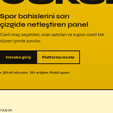
Spor bahislerini sarı
çizgide netleştiren panel
Canlı maç seçimleri, oran satırları ve kupon özeti tek
düzen içinde sunulur.
Hesaba giriş
Platformu incele
Şifreli oturum
18+ erişim
Mobil uyum
TANIM