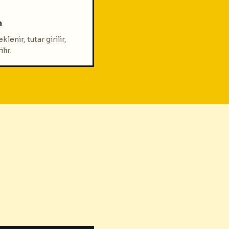
n
lenir, tutar girilir,
lir.