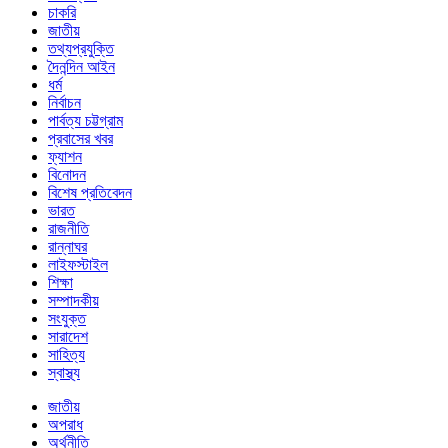
চাকরি
জাতীয়
তথ্যপ্রযুক্তি
দৈনন্দিন আইন
ধর্ম
নির্বাচন
পার্বত্য চট্টগ্রাম
প্রবাসের খবর
ফ্যাশন
বিনোদন
বিশেষ প্রতিবেদন
ভারত
রাজনীতি
রান্নাঘর
লাইফস্টাইল
শিক্ষা
সম্পাদকীয়
সংযুক্ত
সারাদেশ
সাহিত্য
স্বাস্থ্য
জাতীয়
অপরাধ
অর্থনীতি