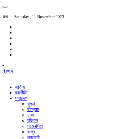
ঢাকা
Saturday , 11 November 2023
প্রচ্ছদ
জাতীয়
রাজনীতি
সারাদেশ
খুলনা
চট্টগ্রাম
ঢাকা
বরিশাল
ময়মনসিংহ
রংপুর
রাজশাহী