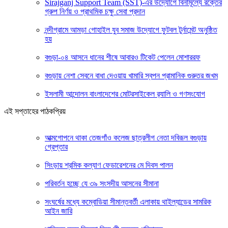
Sirajganj Support Team (SST)-এর উদ্যোগে বিনামূল্যে রক্তের
গ্রুপ নির্ণয় ও প্রাথমিক চক্ষু সেবা প্রদান
নন্দীগ্রামে আমড়া গোহাইল যুব সমাজ উদ্যোগে ফুটবল টুর্নামেন্ট অনুষ্ঠিত
হয়
বগুড়া-০৪ আসনে ধানের শীষে আবারও টিকেট পেলেন মোশাররফ
বগুড়ায় নেশা সেবনে বাধা দেওয়ায় খামারি স্বপন প্রামানিক গুরুতর জখম
ইসলামী আন্দোলন বাংলাদেশের মোটরসাইকেল র‍্যালি ও গণসংযোগ
এই সপ্তাহের পাঠকপ্রিয়
আত্মগোপনে থাকা তেজগাঁও কলেজ ছাত্রলীগ নেতা দবিরূল বগুড়ায়
গ্রেপ্তার
সিংড়ায় শ্রমিক কল্যাণ ফেডারেশনের মে দিবস পালন
পরিবর্তন হচ্ছে যে ৩৯ সংসদীয় আসনের সীমানা
সংঘর্ষের মধ্যে কম্বোডিয়া সীমান্তবর্তী এলাকায় থাইল্যান্ডের সামরিক
আইন জারি