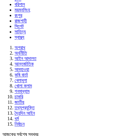
বরিশাল
ময়মনসিংহ
রংপুর
রাজশাহী
সিলেট
সাহিত্য
স্বাস্থ্য
অপরাধ
অর্থনীতি
আইন আদালত
আন্তর্জাতিক
আবহাওয়া
কৃষি বার্তা
খেলাধুলা
খোলা কলাম
গনমাধ্যাম
চাকরি
জাতীয়
তথ্যপ্রযুক্তি
দৈনন্দিন আইন
ধর্ম
নির্বাচন
আজকের সর্বশেষ সবখবর