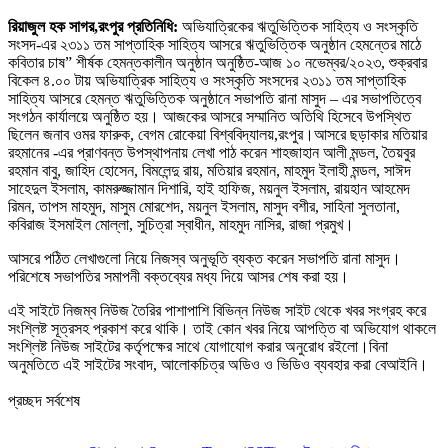
রিয়াজুল হক সাগর,রংপুর প্রতিনিধি:
অভিযাত্রিকের ঋতুভিত্তিক সাহিত্য ও সংস্কৃতি
সংসদ-এর ২৩১১ তম সাপ্তাহিক সাহিত্য আসরে ঋতুভিত্তিক অনুষ্ঠান হেমন্তের মাঠে
কবিতার চাষ” শীর্ষক হেমন্তকালীন অনুষ্ঠান অনুষ্ঠিত-আজ ১০ নভেম্বর/২০২৩, শুক্রবার
বিকেল ৪.০০ টায় অভিযাত্রিক সাহিত্য ও সংস্কৃতি সংসদের ২৩১১ তম সাপ্তাহিক
সাহিত্য আসরে হেমন্ত ঋতুভিত্তিক অনুষ্ঠানে সভাপতি রানা মাসুদ – এর সভাপতিত্বে
সংগঠন কার্যালয়ে অনুষ্ঠিত হয়। আজকের আসরে সম্মানিত অতিথি হিসেবে উপস্থিত
ছিলেন জনাব ওমর ফারুক, বেগম রোকেয়া বিশ্ববিদ্যালয়,রংপুর।আসরে ছড়াকার মতিয়ার
রহমানের -এর প্রাণবন্ত উপস্থাপনায় লেখা পাঠ করেন শাহজাহান আলী মন্ডল, তৈয়বুর
রহমান বাবু, জাহিদ হোসেন, বিমলেন্দু রায়, মতিয়ার রহমান, মাহমুদ ইলাহী মন্ডল, সাঈদ
সাহেদুল ইসলাম, কামরুজ্জামান দিশারি, হাই হাফিজ, ময়নুল ইসলাম, রায়হান আহমেদ
রিমন, তাপস মাহমুদ, মাসুম মোরশেদ, ময়নুল ইসলাম, মাসুদ বশীর, সাহিনা সুলতানা,
কবিরাজ ইসমাইল মোল্লা, সুচিত্রা স্বাধীন, মাহমুদ নাসির, রাজা প্রমুখ।
আসরে পঠিত লেখাগুলো নিয়ে নিজস্ব অনুভূতি ব্যক্ত করেন সভাপতি রানা মাসুদ।
পরিশেষে সভাপতির সমাপনী বক্তব্যের মধ্য দিয়ে আসর শেষ করা হয়।
এই সাইটে নিজম্ব নিউজ তৈরির পাশাপাশি বিভিন্ন নিউজ সাইট থেকে খবর সংগ্রহ করে
সংশ্লিষ্ট সূত্রসহ প্রকাশ করে থাকি। তাই কোন খবর নিয়ে আপত্তি বা অভিযোগ থাকলে
সংশ্লিষ্ট নিউজ সাইটের কর্তৃপক্ষের সাথে যোগাযোগ করার অনুরোধ রইলো।বিনা
অনুমতিতে এই সাইটের সংবাদ, আলোকচিত্র অডিও ও ভিডিও ব্যবহার করা বেআইনি।
প্রচ্ছদ সর্বশেষ