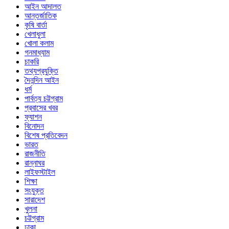
আইন আদালত
আন্তর্জাতিক
কৃষি বার্তা
খেলাধুলা
খোলা কলাম
গনমাধ্যাম
চাকরি
তথ্যপ্রযুক্তি
দৈনন্দিন আইন
ধর্ম
পার্বত্য চট্টগ্রাম
প্রবাসের খবর
ফ্যাশন
বিনোদন
বিশেষ প্রতিবেদন
ভারত
রাজনীতি
রান্নাঘর
লাইফস্টাইল
শিক্ষা
সংযুক্ত
সারাদেশ
খুলনা
চট্টগ্রাম
ঢাকা