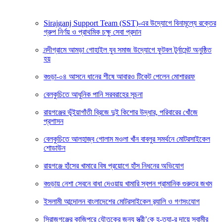
Sirajganj Support Team (SST)-এর উদ্যোগে বিনামূল্যে রক্তের
গ্রুপ নির্ণয় ও প্রাথমিক চক্ষু সেবা প্রদান
নন্দীগ্রামে আমড়া গোহাইল যুব সমাজ উদ্যোগে ফুটবল টুর্নামেন্ট অনুষ্ঠিত
হয়
বগুড়া-০৪ আসনে ধানের শীষে আবারও টিকেট পেলেন মোশাররফ
বেলকুচিতে আধুনিক পানি সরবরাহের সূচনা
রায়গঞ্জের ভূঁইয়াগাঁতী ব্রিজে দুই কিশোর উদ্ধার, পরিবারের খোঁজে
প্রশাসন
বেলকুচিতে আলহাজ্ব গোলাম মওলা খাঁন বাবলুর সমর্থনে মোটরসাইকেল
শোডাউন
রায়গঞ্জে হাঁসের খামারে বিষ প্রয়োগে হাঁস নিধনের অভিযোগ
বগুড়ায় নেশা সেবনে বাধা দেওয়ায় খামারি স্বপন প্রামানিক গুরুতর জখম
ইসলামী আন্দোলন বাংলাদেশের মোটরসাইকেল র‍্যালি ও গণসংযোগ
সিরাজগঞ্জের কাজিপুরে যৌতুকের জন্য স্ত্রী’কে হ-ত্যা-র দায়ে স্বামীর