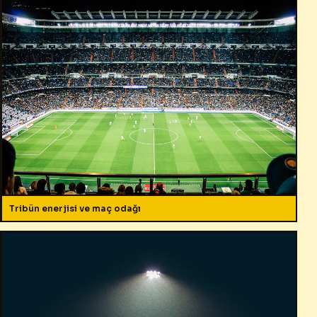
Tribün enerjisi ve maç odağı