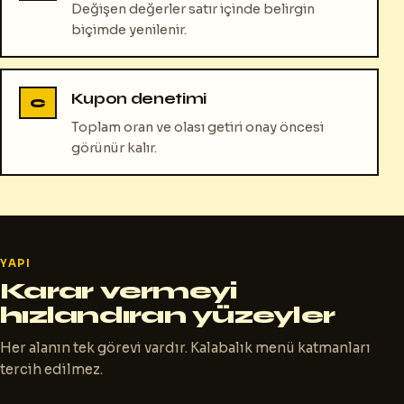
Değişen değerler satır içinde belirgin
biçimde yenilenir.
Kupon denetimi
C
Toplam oran ve olası getiri onay öncesi
görünür kalır.
YAPI
Karar vermeyi
hızlandıran yüzeyler
Her alanın tek görevi vardır. Kalabalık menü katmanları
tercih edilmez.