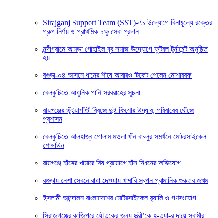
Sirajganj Support Team (SST)-এর উদ্যোগে বিনামূল্যে রক্তের
গ্রুপ নির্ণয় ও প্রাথমিক চক্ষু সেবা প্রদান
নন্দীগ্রামে আমড়া গোহাইল যুব সমাজ উদ্যোগে ফুটবল টুর্নামেন্ট অনুষ্ঠিত
হয়
বগুড়া-০৪ আসনে ধানের শীষে আবারও টিকেট পেলেন মোশাররফ
বেলকুচিতে আধুনিক পানি সরবরাহের সূচনা
রায়গঞ্জের ভূঁইয়াগাঁতী ব্রিজে দুই কিশোর উদ্ধার, পরিবারের খোঁজে
প্রশাসন
বেলকুচিতে আলহাজ্ব গোলাম মওলা খাঁন বাবলুর সমর্থনে মোটরসাইকেল
শোডাউন
রায়গঞ্জে হাঁসের খামারে বিষ প্রয়োগে হাঁস নিধনের অভিযোগ
বগুড়ায় নেশা সেবনে বাধা দেওয়ায় খামারি স্বপন প্রামানিক গুরুতর জখম
ইসলামী আন্দোলন বাংলাদেশের মোটরসাইকেল র‍্যালি ও গণসংযোগ
সিরাজগঞ্জের কাজিপুরে যৌতুকের জন্য স্ত্রী’কে হ-ত্যা-র দায়ে স্বামীর