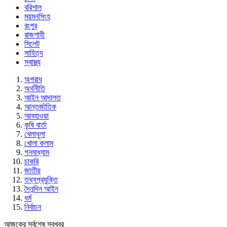
বরিশাল
ময়মনসিংহ
রংপুর
রাজশাহী
সিলেট
সাহিত্য
স্বাস্থ্য
অপরাধ
অর্থনীতি
আইন আদালত
আন্তর্জাতিক
আবহাওয়া
কৃষি বার্তা
খেলাধুলা
খোলা কলাম
গনমাধ্যাম
চাকরি
জাতীয়
তথ্যপ্রযুক্তি
দৈনন্দিন আইন
ধর্ম
নির্বাচন
আজকের সর্বশেষ সবখবর