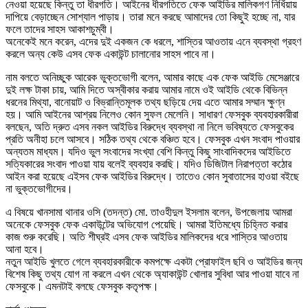
নেওয়া হয়েছে কিন্তু তা ধীরগতি। আইনের ধীরগতিতে ফেক আইডির মালিকগণ নির্ধিয়ায়
দাপিয়ে বেড়াচ্ছেন সোশ্যাল পাড়ায়। তারা মনে করছে আমাদের তো কিছুই হচ্ছে না, যার
ফলে তাদের সাহস আকাশচুম্বী।
অনেকেই মনে করেন, এদের দুই একজন কে ধরলে, শাস্তির আওতায় এনে ব্যবস্থা গ্রহণ
করলে অন্য কেউ এসব ফেক একাউন্ট চালানোর সাহস পাবে না।
নাম বলতে অনিচ্ছুক আরেক ভুক্তভোগী বলেন, আমার কাছে এক ফেক আইডি মেসেঞ্জারে
দুই লক্ষ টাকা চায়, আমি দিতে অস্বীকার করায় আমার নামে ওই আইডি থেকে বিভিন্ন
ধরনের মিথ্যা, বানোয়াট ও বিভ্রান্তিমূলক তথ্য ছড়িয়ে দেয় এতে আমার সম্মান ক্ষুণ্ন
হয়। আমি আইনের আশ্রয় নিলেও কোন সুফল মেলেনি। সাধারণ ফেসবুক ব্যবহারকারীরা
বলছেন, অতি দ্রুত এসব নকল আইডির বিরুদ্ধে ব্যবস্থা না নিলে ভবিষ্যতে ফেসবুকের
প্রতি অনীহা চলে আসবে। সঠিক তথ্য থেকে বঞ্চিত হবে। ফেসবুক এখন সংবাদ পাওয়ার
অন্যতম মাধ্যম। যদিও ভুল সংবাদের সংখ্যা বেশি কিন্তু কিছু সাংবাদিকদের আইডিতে
সত্যিকারের সংবাদ পাওয়া যায় বলেই ব্যবহার করছি। যদিও ডিজিটাল নিরাপত্তা কঠোর
আইন করা হয়েছে এইসব ফেক আইডির বিরুদ্ধে। তাতেও কোন সুবাতাসের হাওয়া বইছে
না ভুক্তভোগীদের।
এ বিষয়ে খানসামা থানার ওসি (তদন্ত) মো. তাওহীদুল ইসলাম বলেন, উপজেলায় আমরা
অনেকে ফেসবুক ফেক একাউন্টের অভিযোগ পেয়েছি। আমরা ইতিমধ্যে চিহ্নিত করার
কাজ শুরু করেছি। অতি শীঘ্রই এসব ফেক আইডির মালিকদের ধরে শাস্তির আওতায়
আনা হবে।
নতুন আইডি খুলতে গেলে ব্যবহারকারীকে কমপক্ষে একটা প্রোফাইল ছবি ও আইডির জন্য
বিশেষ কিছু তথ্য যোগ না করলে এখন থেকে অ্যাকাউন্ট খোলার সুবিধা আর পাওয়া যাবে না
ফেসবুকে। এমনটাই বলছে ফেসবুক কতৃপক্ষ।