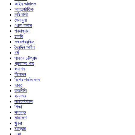
আইন আদালত
আন্তর্জাতিক
কৃষি বার্তা
খেলাধুলা
খোলা কলাম
গনমাধ্যাম
চাকরি
তথ্যপ্রযুক্তি
দৈনন্দিন আইন
ধর্ম
পার্বত্য চট্টগ্রাম
প্রবাসের খবর
ফ্যাশন
বিনোদন
বিশেষ প্রতিবেদন
ভারত
রাজনীতি
রান্নাঘর
লাইফস্টাইল
শিক্ষা
সংযুক্ত
সারাদেশ
খুলনা
চট্টগ্রাম
ঢাকা