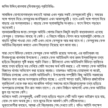
জসিম উদ্দিন;খানসামা (দিনাজপুর) প্রতিনিধিঃ-
সামাজিক যোগাযোগমাধ্যম বলতেই আমরা এখন প্রায় সবাই ফেসবুককেই বুঝি। সময়ের
সঙ্গে পাল্লা দিয়ে ফেসবুকের জনপ্রিয়তা এখন আকাশচুম্বী। তবে একই সঙ্গে পাল্লা দিয়ে
বাড়ছে এর অপব্যবহারও। বাড়ছে ফেক অ্যাকাউন্টের সংখ্যাও। ফলে বিপদে পড়ছেন
অনেকেই।
ব্যবহারকারীদের জন্য ফেসবুক আইডি খোলার নিয়মে কিছুটা বাড়তি বাধ্যবাধকতা এনেছে
ফেসবুক। তারপরও মানছে না কেউ। এ নিয়মে পরিচয় গোপন করে অ্যাকাউন্ট খোলার যে
বাড়তি সুবিধা পাওয়া যেত সেটি এখন থেকে ফেসবুকে আর করা যাবে না। ফেসবুকের ফেক
আইডির বিড়ম্বনা কমাতে এমন সিদ্ধান্ত নিয়েছে বলে জানা যায়।
সারা দেশে বিভিন্ন বেনামে ফেসবুক ফেক আইডি রয়েছে অসংখ্য, এর ব্যতিক্রম নয়
দিনাজপুরের খানসামা উপজেলা। বেনামে ফেক আইডিগুলি নানা রকম উস্কানিমূলক তথ্য
ছড়িয়ে বিভ্রান্ত সৃষ্টি করছে প্রতি নিয়ত। রীতিমতো এসব আইডিগুলি বিভিন্ন ব্যক্তির
কাছে তথ্য ছড়িয়ে ভয় দেখিয়ে মোটা অংকের অর্থ দাবি করছে। এই সমস্ত ফেক আইডির
বিরুদ্ধে থানায় অভিযোগ করা হয়েছে বহুবার। তারপরও আইনের তোয়াক্কা না করেই,
নির্ধিয়ায় চালাচ্ছে এসব বেনামি আইডিগুলি। উপজেলায় সম্প্রীতি কিছু আইডি সরকারের
বিরুদ্ধে নানা ধরনের অপপ্রচার চালিয়ে যাচ্ছে। এতেই ক্ষান্ত হয়নি, বিভিন্ন রাজনৈতিক
ব্যাক্তিবর্গ থেকে শুরু করে সাংবাদিক পর্যন্ত সকলের নামে বিভ্রান্তমূলক তথ্য ছড়িয়ে
অপপ্রচার চালাচ্ছে দিন রাত সমান তালে। যে কোন নির্বাচন আসলেই এসব ফেক আইডির
জন্ম হয় অনেক বেশি।
বর্তমানে সবাই ফেসবুকমুখী, একটি তথ্য ছড়িয়ে পড়লে সেটি অতি দ্রুত ভাইরাল হয়ে যায়,
হোক সে ভাল অথবা মন্দ। তবে মন্দের দিকে আকর্ষণ বেশি নেটিজেনদের।
ভুক্তভোগীরা বলছেন, আমরা এই বিড়ম্বনার শেষ দেখতে চাই। যদিও আইনি পদক্ষেপ