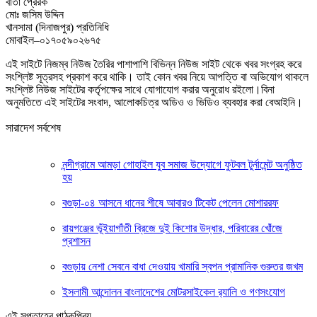
বার্তা প্রেরক
মোঃ জসিম উদ্দিন
খানসামা (দিনাজপুর) প্রতিনিধি
মোবাইল–০১৭০৫৯০২৬৭৫
এই সাইটে নিজম্ব নিউজ তৈরির পাশাপাশি বিভিন্ন নিউজ সাইট থেকে খবর সংগ্রহ করে
সংশ্লিষ্ট সূত্রসহ প্রকাশ করে থাকি। তাই কোন খবর নিয়ে আপত্তি বা অভিযোগ থাকলে
সংশ্লিষ্ট নিউজ সাইটের কর্তৃপক্ষের সাথে যোগাযোগ করার অনুরোধ রইলো।বিনা
অনুমতিতে এই সাইটের সংবাদ, আলোকচিত্র অডিও ও ভিডিও ব্যবহার করা বেআইনি।
সারাদেশ সর্বশেষ
নন্দীগ্রামে আমড়া গোহাইল যুব সমাজ উদ্যোগে ফুটবল টুর্নামেন্ট অনুষ্ঠিত
হয়
বগুড়া-০৪ আসনে ধানের শীষে আবারও টিকেট পেলেন মোশাররফ
রায়গঞ্জের ভূঁইয়াগাঁতী ব্রিজে দুই কিশোর উদ্ধার, পরিবারের খোঁজে
প্রশাসন
বগুড়ায় নেশা সেবনে বাধা দেওয়ায় খামারি স্বপন প্রামানিক গুরুতর জখম
ইসলামী আন্দোলন বাংলাদেশের মোটরসাইকেল র‍্যালি ও গণসংযোগ
এই সপ্তাহের পাঠকপ্রিয়