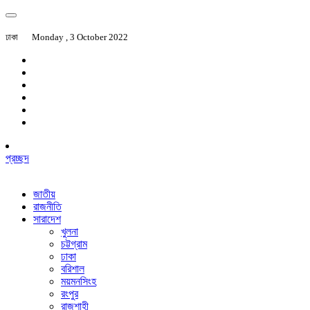
ঢাকা
Monday , 3 October 2022
প্রচ্ছদ
জাতীয়
রাজনীতি
সারাদেশ
খুলনা
চট্টগ্রাম
ঢাকা
বরিশাল
ময়মনসিংহ
রংপুর
রাজশাহী