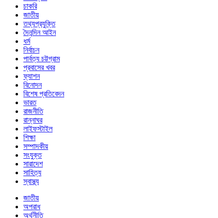
চাকরি
জাতীয়
তথ্যপ্রযুক্তি
দৈনন্দিন আইন
ধর্ম
নির্বাচন
পার্বত্য চট্টগ্রাম
প্রবাসের খবর
ফ্যাশন
বিনোদন
বিশেষ প্রতিবেদন
ভারত
রাজনীতি
রান্নাঘর
লাইফস্টাইল
শিক্ষা
সম্পাদকীয়
সংযুক্ত
সারাদেশ
সাহিত্য
স্বাস্থ্য
জাতীয়
অপরাধ
অর্থনীতি