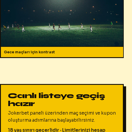
Gece maçları için kontrast
Canlı listeye geçiş
hazır
Jokerbet paneli üzerinden maç seçimi ve kupon
oluşturma adımlarına başlayabilirsiniz.
18 yaş sınırı geçerlidir · Limitlerinizi hesap