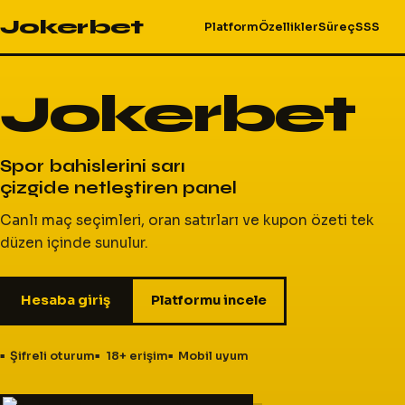
Jokerbet
Platform
Özellikler
Süreç
SSS
Jokerbet
Spor bahislerini sarı
çizgide netleştiren panel
Canlı maç seçimleri, oran satırları ve kupon özeti tek
düzen içinde sunulur.
Hesaba giriş
Platformu incele
Şifreli oturum
18+ erişim
Mobil uyum