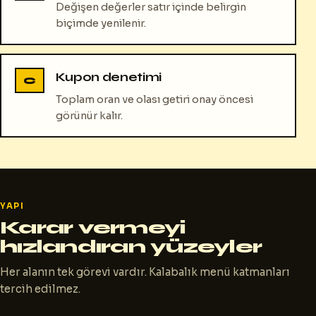
Değişen değerler satır içinde belirgin
biçimde yenilenir.
Kupon denetimi
C
Toplam oran ve olası getiri onay öncesi
görünür kalır.
YAPI
Karar vermeyi
hızlandıran yüzeyler
Her alanın tek görevi vardır. Kalabalık menü katmanları
tercih edilmez.