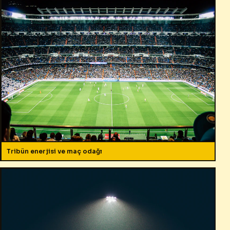
Tribün enerjisi ve maç odağı