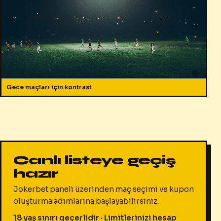
Gece maçları için kontrast
Canlı listeye geçiş
hazır
Jokerbet paneli üzerinden maç seçimi ve kupon
oluşturma adımlarına başlayabilirsiniz.
18 yaş sınırı geçerlidir · Limitlerinizi hesap