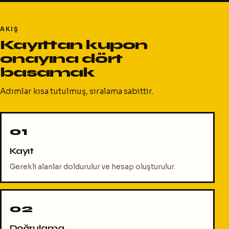
AKIŞ
Kayıttan kupon
onayına dört
basamak
Adımlar kısa tutulmuş, sıralama sabittir.
Kayıt
Gerekli alanlar doldurulur ve hesap oluşturulur.
Doğrulama