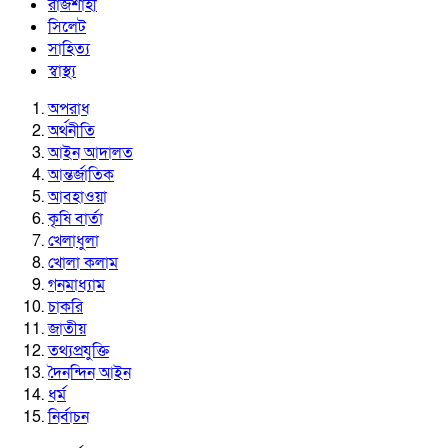
রাজশাহী
সিলেট
সাহিত্য
স্বাস্থ্য
অপরাধ
অর্থনীতি
আইন আদালত
আন্তর্জাতিক
আবহাওয়া
কৃষি বার্তা
খেলাধুলা
খোলা কলাম
গনমাধ্যাম
চাকরি
জাতীয়
তথ্যপ্রযুক্তি
দৈনন্দিন আইন
ধর্ম
নির্বাচন