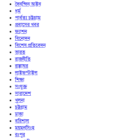
দৈনন্দিন আইন
ধর্ম
পার্বত্য চট্টগ্রাম
প্রবাসের খবর
ফ্যাশন
বিনোদন
বিশেষ প্রতিবেদন
ভারত
রাজনীতি
রান্নাঘর
লাইফস্টাইল
শিক্ষা
সংযুক্ত
সারাদেশ
খুলনা
চট্টগ্রাম
ঢাকা
বরিশাল
ময়মনসিংহ
রংপুর