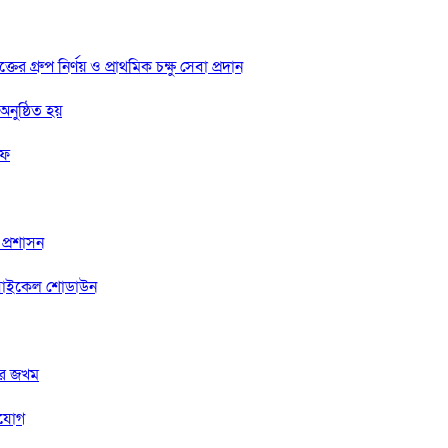
্রুপ নির্ণয় ও প্রাথমিক চক্ষু সেবা প্রদান
নুষ্ঠিত হয়
রফ
 প্রশাসন
টরসাইকেল শোডাউন
ুতর জখম
ংযোগ