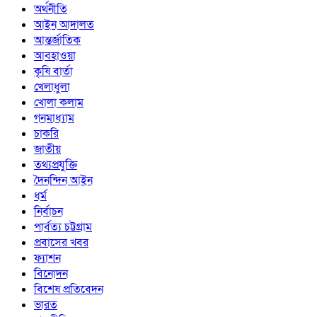
অর্থনীতি
আইন আদালত
আন্তর্জাতিক
আবহাওয়া
কৃষি বার্তা
খেলাধুলা
খোলা কলাম
গনমাধ্যাম
চাকরি
জাতীয়
তথ্যপ্রযুক্তি
দৈনন্দিন আইন
ধর্ম
নির্বাচন
পার্বত্য চট্টগ্রাম
প্রবাসের খবর
ফ্যাশন
বিনোদন
বিশেষ প্রতিবেদন
ভারত