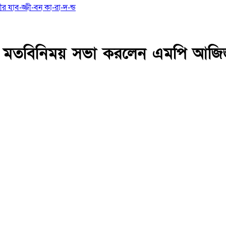
মীর যাব-জ্জী-বন কা-রা-দ-ন্ড
্গে মতবিনিময় সভা করলেন এমপি আজ