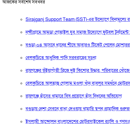
আজকের সর্বশেষ সবখবর
Sirajganj Support Team (SST)-এর উদ্যোগে বিনামূল্যে রক্তের গ
নন্দীগ্রামে আমড়া গোহাইল যুব সমাজ উদ্যোগে ফুটবল টুর্নামেন্ট অ
বগুড়া-০৪ আসনে ধানের শীষে আবারও টিকেট পেলেন মোশার
বেলকুচিতে আধুনিক পানি সরবরাহের সূচনা
রায়গঞ্জের ভূঁইয়াগাঁতী ব্রিজে দুই কিশোর উদ্ধার, পরিবারের খোঁজে
বেলকুচিতে আলহাজ্ব গোলাম মওলা খাঁন বাবলুর সমর্থনে মো
রায়গঞ্জে হাঁসের খামারে বিষ প্রয়োগে হাঁস নিধনের অভিযোগ
বগুড়ায় নেশা সেবনে বাধা দেওয়ায় খামারি স্বপন প্রামানিক গুর
ইসলামী আন্দোলন বাংলাদেশের মোটরসাইকেল র‍্যালি ও গণস